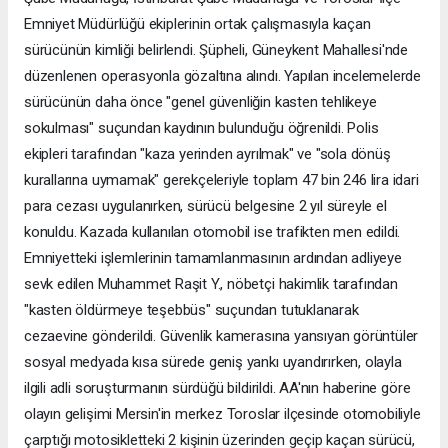
Emniyet Müdürlüğü ekiplerinin ortak çalışmasıyla kaçan
sürücünün kimliği belirlendi. Şüpheli, Güneykent Mahallesi'nde
düzenlenen operasyonla gözaltına alındı. Yapılan incelemelerde
sürücünün daha önce "genel güvenliğin kasten tehlikeye
sokulması" suçundan kaydının bulunduğu öğrenildi. Polis
ekipleri tarafından "kaza yerinden ayrılmak" ve "sola dönüş
kurallarına uymamak" gerekçeleriyle toplam 47 bin 246 lira idari
para cezası uygulanırken, sürücü belgesine 2 yıl süreyle el
konuldu. Kazada kullanılan otomobil ise trafikten men edildi.
Emniyetteki işlemlerinin tamamlanmasının ardından adliyeye
sevk edilen Muhammet Raşit Y., nöbetçi hakimlik tarafından
"kasten öldürmeye teşebbüs" suçundan tutuklanarak
cezaevine gönderildi. Güvenlik kamerasına yansıyan görüntüler
sosyal medyada kısa sürede geniş yankı uyandırırken, olayla
ilgili adli soruşturmanın sürdüğü bildirildi. AA'nın haberine göre
olayın gelişimi Mersin'in merkez Toroslar ilçesinde otomobiliyle
çarptığı motosikletteki 2 kişinin üzerinden geçip kaçan sürücü,