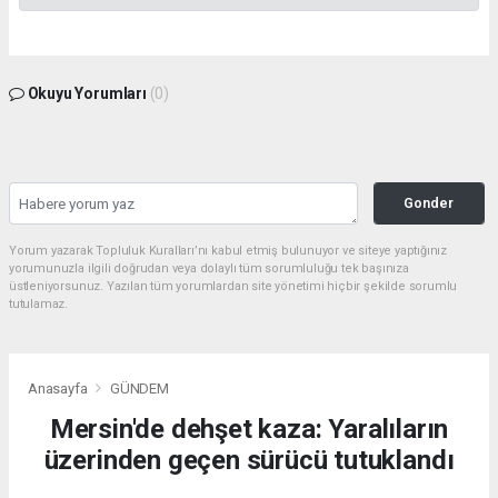
Okuyu Yorumları
(0)
Gonder
Yorum yazarak Topluluk Kuralları’nı kabul etmiş bulunuyor ve siteye yaptığınız
yorumunuzla ilgili doğrudan veya dolaylı tüm sorumluluğu tek başınıza
üstleniyorsunuz. Yazılan tüm yorumlardan site yönetimi hiçbir şekilde sorumlu
tutulamaz.
Anasayfa
GÜNDEM
Mersin'de dehşet kaza: Yaralıların
üzerinden geçen sürücü tutuklandı