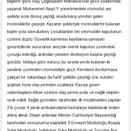
bilgilere göre olay, Çağdaşkent Mahallesi'nde gece saatlerinde
yaşandı. Muhammet Raşit Y. yönetimindeki otomobil, ani
şekilde sola dönüş yaptığı sırada karşı yönden gelen
motosikletle çarpıştı. Kazanın şiddetiyle motosiklette bulunan
kişiler yola savrulurken, çocuklardan biri otomobilin kaputunun
üzerine düştü. Güvenlik kamerası kayıtlarına yansıyan
görüntülerde sürücünün araçtan inerek kaputun üzerindeki
çocuğu indirdiği, ardından yeniden direksiyon başına geçtiği
görüldü. İddiaya göre sürücü, bu sırada yerde bulunan iki
yaralının üzerinden otomobiliyle geçti. Kendisini durdurmaya
çalışan bir vatandaşa da hafif şekilde çarptığı öne sürülen
şüpheli, hızla olay yerinden uzaklaştı. Kazayı gören
vatandaşların ihbarı üzerine olay yerine polis ve sağlık ekipleri
sevk edildi. Sağlık görevlileri tarafından ilk müdahaleleri yapılan
2'si çocuk 4 yaralı ambulanslarla hastaneye kaldırılarak tedavi
altına alındı. Olayın ardından Mersin Cumhuriyet Başsavcılığı
tarafından soruşturma başlatıldı. İl Emniyet Müdürlüğü Asayiş
Şube Müdürlüğü, İstihbarat Şube Müdürlüğü ve Toroslar İlçe