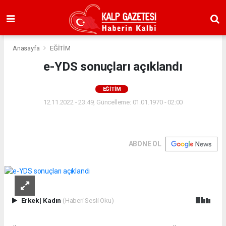
Anasayfa
EĞİTİM
e-YDS sonuçları açıklandı
EĞİTİM
12.11.2022 - 23:49, Güncelleme: 01.01.1970 - 02:00
ABONE OL
Erkek
|
Kadın
(Haberi Sesli Oku)