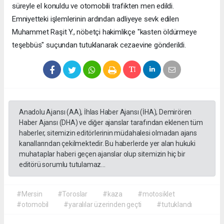
süreyle el konuldu ve otomobili trafikten men edildi.
Emniyetteki işlemlerinin ardından adliyeye sevk edilen
Muhammet Raşit Y., nöbetçi hakimlikçe "kasten öldürmeye
teşebbüs" suçundan tutuklanarak cezaevine gönderildi.
Anadolu Ajansı (AA), İhlas Haber Ajansı (İHA), Demirören
Haber Ajansı (DHA) ve diğer ajanslar tarafından eklenen tüm
haberler, sitemizin editörlerinin müdahalesi olmadan ajans
kanallarından çekilmektedir. Bu haberlerde yer alan hukuki
muhataplar haberi geçen ajanslar olup sitemizin hiç bir
editörü sorumlu tutulamaz...
#Mersin
#Toroslar
#kaza
#motosiklet
#otomobil
#yaralılar üzerinden geçti
#tutuklandı