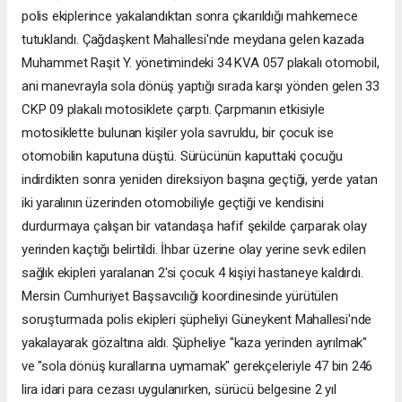
polis ekiplerince yakalandıktan sonra çıkarıldığı mahkemece
tutuklandı. Çağdaşkent Mahallesi'nde meydana gelen kazada
Muhammet Raşit Y. yönetimindeki 34 KVA 057 plakalı otomobil,
ani manevrayla sola dönüş yaptığı sırada karşı yönden gelen 33
CKP 09 plakalı motosiklete çarptı. Çarpmanın etkisiyle
motosiklette bulunan kişiler yola savruldu, bir çocuk ise
otomobilin kaputuna düştü. Sürücünün kaputtaki çocuğu
indirdikten sonra yeniden direksiyon başına geçtiği, yerde yatan
iki yaralının üzerinden otomobiliyle geçtiği ve kendisini
durdurmaya çalışan bir vatandaşa hafif şekilde çarparak olay
yerinden kaçtığı belirtildi. İhbar üzerine olay yerine sevk edilen
sağlık ekipleri yaralanan 2'si çocuk 4 kişiyi hastaneye kaldırdı.
Mersin Cumhuriyet Başsavcılığı koordinesinde yürütülen
soruşturmada polis ekipleri şüpheliyi Güneykent Mahallesi'nde
yakalayarak gözaltına aldı. Şüpheliye "kaza yerinden ayrılmak"
ve "sola dönüş kurallarına uymamak" gerekçeleriyle 47 bin 246
lira idari para cezası uygulanırken, sürücü belgesine 2 yıl