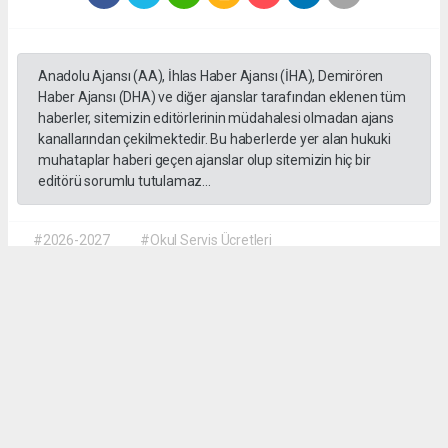
Anadolu Ajansı (AA), İhlas Haber Ajansı (İHA), Demirören
Haber Ajansı (DHA) ve diğer ajanslar tarafından eklenen tüm
haberler, sitemizin editörlerinin müdahalesi olmadan ajans
kanallarından çekilmektedir. Bu haberlerde yer alan hukuki
muhataplar haberi geçen ajanslar olup sitemizin hiç bir
editörü sorumlu tutulamaz...
#2026-2027
#Okul Servis Ücretleri
#Eğitimde Yeni Dönem
Dilber KÖSE
dilber@kalpgazetesi.com