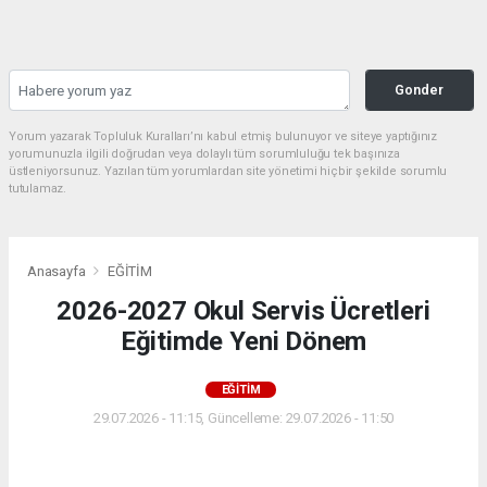
Gonder
Yorum yazarak Topluluk Kuralları’nı kabul etmiş bulunuyor ve siteye yaptığınız
yorumunuzla ilgili doğrudan veya dolaylı tüm sorumluluğu tek başınıza
üstleniyorsunuz. Yazılan tüm yorumlardan site yönetimi hiçbir şekilde sorumlu
tutulamaz.
Anasayfa
EĞİTİM
2026-2027 Okul Servis Ücretleri
Eğitimde Yeni Dönem
EĞİTİM
29.07.2026 - 11:15, Güncelleme: 29.07.2026 - 11:50