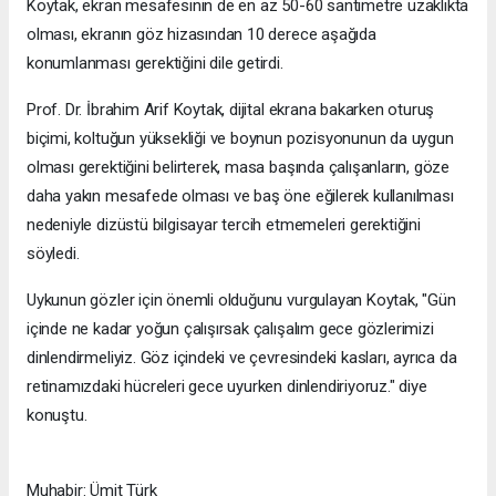
Koytak, ekran mesafesinin de en az 50-60 santimetre uzaklıkta
olması, ekranın göz hizasından 10 derece aşağıda
konumlanması gerektiğini dile getirdi.
Prof. Dr. İbrahim Arif Koytak, dijital ekrana bakarken oturuş
biçimi, koltuğun yüksekliği ve boynun pozisyonunun da uygun
olması gerektiğini belirterek, masa başında çalışanların, göze
daha yakın mesafede olması ve baş öne eğilerek kullanılması
nedeniyle dizüstü bilgisayar tercih etmemeleri gerektiğini
söyledi.
Uykunun gözler için önemli olduğunu vurgulayan Koytak, "Gün
içinde ne kadar yoğun çalışırsak çalışalım gece gözlerimizi
dinlendirmeliyiz. Göz içindeki ve çevresindeki kasları, ayrıca da
retinamızdaki hücreleri gece uyurken dinlendiriyoruz." diye
konuştu.
Muhabir: Ümit Türk