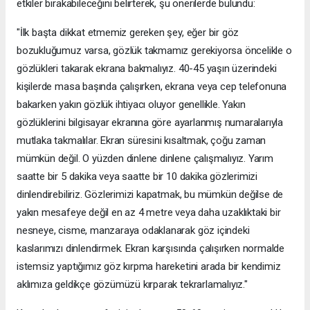
etkiler bırakabileceğini belirterek, şu önerilerde bulundu:
"İlk başta dikkat etmemiz gereken şey, eğer bir göz
bozukluğumuz varsa, gözlük takmamız gerekiyorsa öncelikle o
gözlükleri takarak ekrana bakmalıyız. 40-45 yaşın üzerindeki
kişilerde masa başında çalışırken, ekrana veya cep telefonuna
bakarken yakın gözlük ihtiyacı oluyor genellikle. Yakın
gözlüklerini bilgisayar ekranına göre ayarlanmış numaralarıyla
mutlaka takmalılar. Ekran süresini kısaltmak, çoğu zaman
mümkün değil. O yüzden dinlene dinlene çalışmalıyız. Yarım
saatte bir 5 dakika veya saatte bir 10 dakika gözlerimizi
dinlendirebiliriz. Gözlerimizi kapatmak, bu mümkün değilse de
yakın mesafeye değil en az 4 metre veya daha uzaklıktaki bir
nesneye, cisme, manzaraya odaklanarak göz içindeki
kaslarımızı dinlendirmek. Ekran karşısında çalışırken normalde
istemsiz yaptığımız göz kırpma hareketini arada bir kendimiz
aklımıza geldikçe gözümüzü kırparak tekrarlamalıyız."