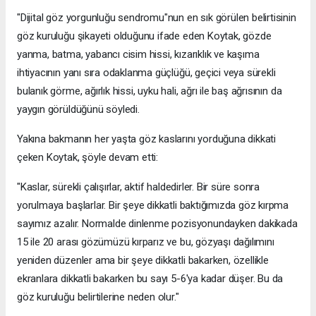
"Dijital göz yorgunluğu sendromu"nun en sık görülen belirtisinin
göz kuruluğu şikayeti olduğunu ifade eden Koytak, gözde
yanma, batma, yabancı cisim hissi, kızarıklık ve kaşıma
ihtiyacının yanı sıra odaklanma güçlüğü, geçici veya sürekli
bulanık görme, ağırlık hissi, uyku hali, ağrı ile baş ağrısının da
yaygın görüldüğünü söyledi.
Yakına bakmanın her yaşta göz kaslarını yorduğuna dikkati
çeken Koytak, şöyle devam etti:
"Kaslar, sürekli çalışırlar, aktif haldedirler. Bir süre sonra
yorulmaya başlarlar. Bir şeye dikkatli baktığımızda göz kırpma
sayımız azalır. Normalde dinlenme pozisyonundayken dakikada
15 ile 20 arası gözümüzü kırparız ve bu, gözyaşı dağılımını
yeniden düzenler ama bir şeye dikkatli bakarken, özellikle
ekranlara dikkatli bakarken bu sayı 5-6'ya kadar düşer. Bu da
göz kuruluğu belirtilerine neden olur."