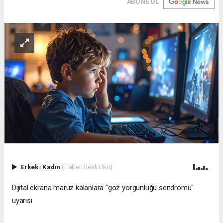
ABONE OL
Erkek
|
Kadın
(Haberi Sesli Oku)
Dijital ekrana maruz kalanlara "göz yorgunluğu sendromu"
uyarısı