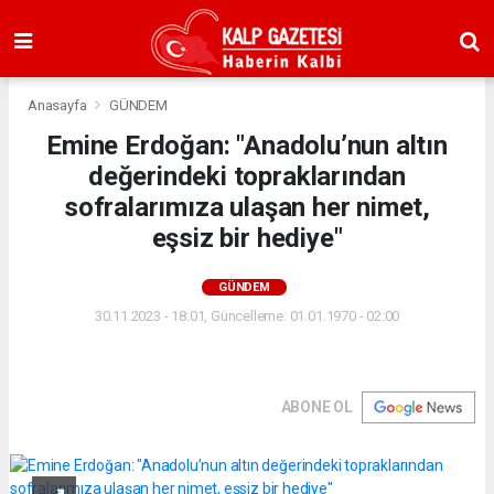
Anasayfa
GÜNDEM
Emine Erdoğan: "Anadolu’nun altın
değerindeki topraklarından
sofralarımıza ulaşan her nimet,
eşsiz bir hediye"
GÜNDEM
30.11.2023 - 18:01, Güncelleme: 01.01.1970 - 02:00
ABONE OL