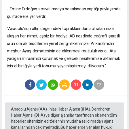
- Emine Erdoğan sosyal medya hesabından yaptığı paylaşımda,
şu ifadelere yer verdi:
"Anadolu’nun altın değerindeki topraklarından sofralarımıza
ulaşan her nimet, eşsiz bir hediye. AB nezdinde coğrafi işaretli
ürün olarak tescillenen yerel zenginliklerimize, Ankara'mızın
meşhur Ayaş domatesinin de eklenmesi mutluluk verici. Ata
yadigarı mirasımızı korumak ve gelecek nesillerimize aktarmak
için el birliğiyle yerli tohumu yaygınlaştırmayı diliyorum."
Anadolu Ajansı (AA), İhlas Haber Ajansı (İHA), Demirören
Haber Ajansı (DHA) ve diğer ajanslar tarafından eklenen tüm
haberler, sitemizin editörlerinin müdahalesi olmadan ajans
kanallarından çekilmektedir. Bu haberlerde yer alan hukuki