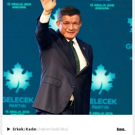
Erkek
|
Kadın
(Haberi Sesli Oku)