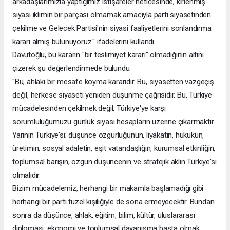
arkadaşlarımızla yaptığımız istişareler neticesinde, kirlenmiş
siyasi iklimin bir parçası olmamak amacıyla parti siyasetinden
çekilme ve Gelecek Partisi'nin siyasi faaliyetlerini sonlandırma
kararı almış bulunuyoruz." ifadelerini kullandı.
Davutoğlu, bu kararın "bir teslimiyet kararı" olmadığının altını
çizerek şu değerlendirmede bulundu:
"Bu, ahlaki bir mesafe koyma kararıdır. Bu, siyasetten vazgeçiş
değil, herkese siyaseti yeniden düşünme çağrısıdır. Bu, Türkiye
mücadelesinden çekilmek değil, Türkiye'ye karşı
sorumluluğumuzu günlük siyasi hesapların üzerine çıkarmaktır.
Yarının Türkiye'si; düşünce özgürlüğünün, liyakatin, hukukun,
üretimin, sosyal adaletin, eşit vatandaşlığın, kurumsal etkinliğin,
toplumsal barışın, özgün düşüncenin ve stratejik aklın Türkiye'si
olmalıdır.
Bizim mücadelemiz, herhangi bir makamla başlamadığı gibi
herhangi bir parti tüzel kişiliğiyle de sona ermeyecektir. Bundan
sonra da düşünce, ahlak, eğitim, bilim, kültür, uluslararası
diplomasi, ekonomi ve toplumsal dayanışma başta olmak