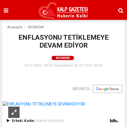
Anasayfa
EKONOMİ
ENFLASYONU TETİKLEMEYE
DEVAM EDİYOR
EKONOMİ
24.12.2022 - 00:03, Güncelleme: 01.01.1970 - 02:00
ABONE OL
Erkek
|
Kadın
(Haberi Sesli Oku)