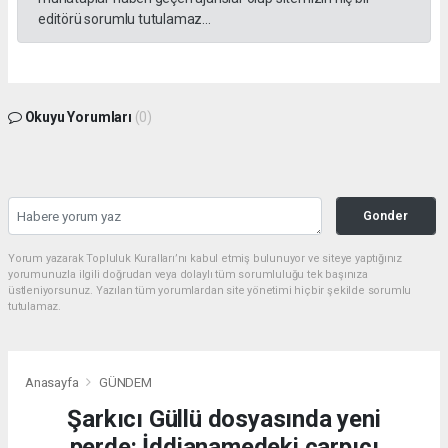
editörü sorumlu tutulamaz...
Okuyu Yorumları
(0)
Gonder
Yorum yazarak Topluluk Kuralları’nı kabul etmiş bulunuyor ve siteye yaptığınız
yorumunuzla ilgili doğrudan veya dolaylı tüm sorumluluğu tek başınıza
üstleniyorsunuz. Yazılan tüm yorumlardan site yönetimi hiçbir şekilde sorumlu
tutulamaz.
Anasayfa
GÜNDEM
Şarkıcı Güllü dosyasında yeni
perde: İddianamedeki çarpıcı