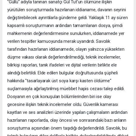
"Güllü" adıyla tanınan sanatçı Gül Tut'un ölümüne ilişkin
yürütülen soruşturmada hazırlanan iddianame, davanın seyrini
değiştirebilecek ayrıntılarla gündeme geldi. Yaklaşık 11 ay süren
kapsamlı soruşturmanın ardından tamamlanan dosya, şimdi
mahkemenin değerlendirmesine sunulurken, iddianamede yer
verilen tespitler kamuoyunda merak uyandırdı. Savcılık
tarafından hazırlanan iddianamede, olayın yalnızca yüksekten
düşme vakası olarak değerlendirilmediği, teknik incelemeler,
bilirkişi raporları, tanık ifadeleri ve dijital verilerin birlikte ele
alındığı belirtildi. Elde edilen bulgular doğrultusunda şüpheli
hakkında "tasarlayarak üst soya karşı kasten öldürme"
suçlamasıyla ağırlaştırılmış müebbet hapis cezası talep edildi.
Dosyanın en çok konuşulan bölümlerinden biri ise olay
gecesine ilişkin teknik incelemeler oldu. Güvenlik kamerası
kayıtları ve ses analizleri üzerinde yapılan çalışmaların ardından
hazırlanan raporlarda, olay öncesi ve sonrasındaki bazı anların
soruşturma açısından önem taşıdığı değerlendirildi. Savcılık, bu
teknik bulguların diğer delillerle birlikte değerlendirildiğinde dikkat