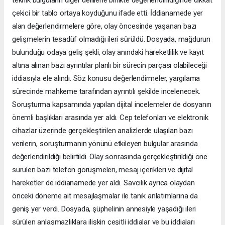
çekici bir tablo ortaya koyduğunu ifade etti. İddianamede yer
alan değerlendirmelere göre, olay öncesinde yaşanan bazı
gelişmelerin tesadüf olmadığı ileri sürüldü. Dosyada, mağdurun
bulunduğu odaya geliş şekli, olay anındaki hareketlilik ve kayıt
altına alınan bazı ayrıntılar planlı bir sürecin parçası olabileceği
iddiasıyla ele alındı. Söz konusu değerlendirmeler, yargılama
sürecinde mahkeme tarafından ayrıntılı şekilde incelenecek.
Soruşturma kapsamında yapılan dijital incelemeler de dosyanın
önemli başlıkları arasında yer aldı. Cep telefonları ve elektronik
cihazlar üzerinde gerçekleştirilen analizlerde ulaşılan bazı
verilerin, soruşturmanın yönünü etkileyen bulgular arasında
değerlendirildiği belirtildi. Olay sonrasında gerçekleştirildiği öne
sürülen bazı telefon görüşmeleri, mesaj içerikleri ve dijital
hareketler de iddianamede yer aldı. Savcılık ayrıca olaydan
önceki döneme ait mesajlaşmalar ile tanık anlatımlarına da
geniş yer verdi. Dosyada, şüphelinin annesiyle yaşadığı ileri
sürülen anlaşmazlıklara ilişkin çeşitli iddialar ve bu iddiaları