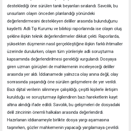
desteklediği öne sürülen tanık beyanları sıralandı. Savcılık, bu
unsurların olayın önceden planlandığı yönündeki
değerlendirmesini destekleyen deliller arasında bulunduğunu
kaydetti. Adli Tıp Kurumu ve bilirkişi raporlarında ise olayın oluş
şekline ilişkin teknik değerlendirmeler dikkat çekti. Raporlarda,
yüksekten düşmenin nasıl gerçekleştiğine ilişkin farklı ihtimaller
üzerinde durulurken, olayın tüm yönleriyle adli soruşturma
kapsamında değerlendirilmesi gerektiği vurgulandı. Dosyaya
giren uzman görüşleri de mahkemenin inceleyeceği deliller
arasında yer aldı. İddianamede yalnızca olay anına değil, olay
sonrasında yaşandığı öne sürülen gelişmelere de yer verildi.
Bazı dijital verilerin silinmeye çalışıldığı, çeşitli kişilerle iletişim
kurulduğu ve soruşturmayı ilgilendiren bazı hareketlerin kayıt
altına alındığı ifade edildi. Savcılık, bu gelişmeleri de dosyadaki
delil zincirinin önemli halkaları arasında değerlendirdi.
Hazırlanan iddianameyle birlikte dosya yargı aşamasına
taşınırken, gözler mahkemenin yapacağı yargılamaya çevrildi.