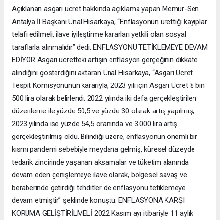
Açıklanan asgari ücret hakkında açıklama yapan Memur-Sen
Antalya İl Başkanı Ünal Hisarkaya, “Enflasyonun ürettiği kayıplar
telafi edilmeli, ilave iyileştirme kararları yetkili olan sosyal
taraflarla alınmalıdır” dedi. ENFLASYONU TETİKLEMEYE DEVAM
EDİYOR Asgari ücretteki artışın enflasyon gerçeğinin dikkate
alındığını gösterdiğini aktaran Ünal Hisarkaya, “Asgari Ücret
Tespit Komisyonunun kararıyla, 2023 yılı için Asgari Ücret 8 bin
500 lira olarak belirlendi. 2022 yılında iki defa gerçekleştirilen
düzenleme ile yüzde 50,5 ve yüzde 30 olarak artış yapılmış,
2023 yılında ise yüzde 54,5 oranında ve 3.000 lira artış
gerçekleştirilmiş oldu. Bilindiği üzere, enflasyonun önemli bir
kısmı pandemi sebebiyle meydana gelmiş, küresel düzeyde
tedarik zincirinde yaşanan aksamalar ve tüketim alanında
devam eden genişlemeye ilave olarak, bölgesel savaş ve
beraberinde getirdiği tehditler de enflasyonu tetiklemeye
devam etmiştir” şeklinde konuştu. ENFLASYONA KARŞI
KORUMA GELİŞTİRİLMELİ 2022 Kasım ayı itibariyle 11 aylık