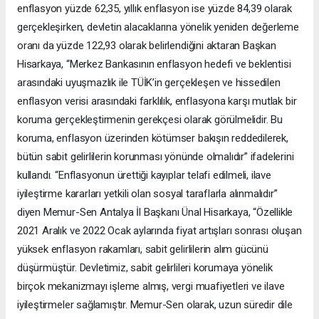
enflasyon yüzde 62,35, yıllık enflasyon ise yüzde 84,39 olarak
gerçekleşirken, devletin alacaklarına yönelik yeniden değerleme
oranı da yüzde 122,93 olarak belirlendiğini aktaran Başkan
Hisarkaya, “Merkez Bankasının enflasyon hedefi ve beklentisi
arasındaki uyuşmazlık ile TÜİK’in gerçekleşen ve hissedilen
enflasyon verisi arasındaki farklılık, enflasyona karşı mutlak bir
koruma gerçekleştirmenin gerekçesi olarak görülmelidir. Bu
koruma, enflasyon üzerinden kötümser bakışın reddedilerek,
bütün sabit gelirlilerin korunması yönünde olmalıdır” ifadelerini
kullandı. “Enflasyonun ürettiği kayıplar telafi edilmeli, ilave
iyileştirme kararları yetkili olan sosyal taraflarla alınmalıdır”
diyen Memur-Sen Antalya İl Başkanı Ünal Hisarkaya, “Özellikle
2021 Aralık ve 2022 Ocak aylarında fiyat artışları sonrası oluşan
yüksek enflasyon rakamları, sabit gelirlilerin alım gücünü
düşürmüştür. Devletimiz, sabit gelirlileri korumaya yönelik
birçok mekanizmayı işleme almış, vergi muafiyetleri ve ilave
iyileştirmeler sağlamıştır. Memur-Sen olarak, uzun süredir dile