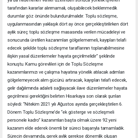
tarafından kararlar alınmamalı, oluşabilecek beklenmedik
durumlar göz önünde bulundurulmalıdır. Toplu sözleşme,
uygulanmasından yaklaşık dört ay önce gerçekleştirilirken dört
aylık süreç toplu sözleşme masasında verilen mücadeleyi ve
sonucunda üretilen kazanımları gölgelememeli, kayıpları telafi
edecek şekilde toplu sözleşme taraflarının toplanabilmesine
ilişkin yasal düzenlemeler hayata geçirilmelidir” şeklinde
konuştu. Kamu görevlileri için de Toplu Sözleşme
kazanımlarımızı ve çalışma hayatına yönelik atılacak adımları
gölgelemeyecek alım gücünü artıracak, kayıpları telafi edecek,
gelir dağılımında adaleti sağlayacak ilave düzenlemeler hayata
geçirilmesi gerektiğini belirten Hisarkaya son olarak şunları
söyledi: “Nitekim 2021 yılı Ağustos ayında gerçekleştirilen 6.
Dönem Toplu Sözleşme’de “ek gösterge ve sözleşmeli
personele kadro” kazanımları başta olmak üzere 92 yeni
kazanım elde ederek önemli bir süreci başarıyla tamamladık.
Sürecin devamında, gerek aylık gerekse dönemlik oluşan