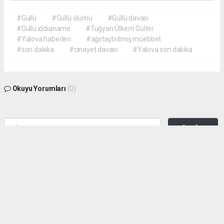
#Güllü
#Güllü ölümü
#Güllü davası
#Güllü iddianame
#Tuğyan Ülkem Gülter
#Yalova haberleri
#ağırlaştırılmış müebbet
#son dakika
#cinayet davası
#Yalova son dakika
Okuyu Yorumları
(0)
Gonder
Yorum yazarak Topluluk Kuralları’nı kabul etmiş bulunuyor ve siteye yaptığınız
yorumunuzla ilgili doğrudan veya dolaylı tüm sorumluluğu tek başınıza
üstleniyorsunuz. Yazılan tüm yorumlardan site yönetimi hiçbir şekilde sorumlu
tutulamaz.