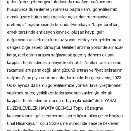
getirdiğimiz gelir vergisi tutarlarında muafiyet sağlanması
hususunda düzenleme yapılması, başta kamu görevlilerimiz
olmak üzere bütün sabit gelirliler açısından memnuniyet
üretmiştir” açıklamasında bulundu. Hisarkaya, “Diğer taraftan,
emek tarafında enflasyon kaynaklı oluşan kayıp, gelir
dağılımında adaleti de olumsuz yönde etkileyerek gelirler arası
dengesizliğe sebep olmuştur. Gelirleri artırma yönünde alınacak
karar, reel gelirin artışını sağlayacak geçmiş dönem oluşan
kayıpları telafi edecek mahiyette olmalıdır. Nitekim önemli olan
rakamsal artışların değil, alım gücünü artıran ve fiyat istikrarının
sağlandığı bir piyasa ortamı oluşturmaktır. Bu çerçevede, 2023
Ocak ayında da kamu görevlilerimize yönelik ilave iyileştirmeler
yapılmalı, süreç yetkili konfederasyonun katılımıyla olmalı,
kayıpları telafi eden bir sonuç ortaya çıkmalıdır” dedi. YASAL
DÜZENLEMELER HAYATA GEÇMELİ Toplu sözleşme
kazanımlarının gölgelenmemesi gerektiğinin altını çizen Başkan
Ünal Hisarkaya, “Toplu Sözleşme sürecinde sadece beklenen
ya da hedeflenen veriler üzerinden sonuca yönelik işveren