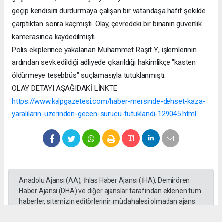
geçip kendisini durdurmaya çalışan bir vatandaşa hafif şekilde
çarptıktan sonra kaçmıştı. Olay, çevredeki bir binanın güvenlik
kamerasınca kaydedilmişti.
Polis ekiplerince yakalanan Muhammet Raşit Y., işlemlerinin
ardından sevk edildiği adliyede çıkarıldığı hakimlikçe "kasten
öldürmeye teşebbüs" suçlamasıyla tutuklanmıştı.
OLAY DETAYI AŞAĞIDAKİ LİNKTE
https://www.kalpgazetesi.com/haber-mersinde-dehset-kaza-
yaralilarin-uzerinden-gecen-surucu-tutuklandi-129045.html
Anadolu Ajansı (AA), İhlas Haber Ajansı (İHA), Demirören
Haber Ajansı (DHA) ve diğer ajanslar tarafından eklenen tüm
haberler, sitemizin editörlerinin müdahalesi olmadan ajans
kanallarından çekilmektedir. Bu haberlerde yer alan hukuki