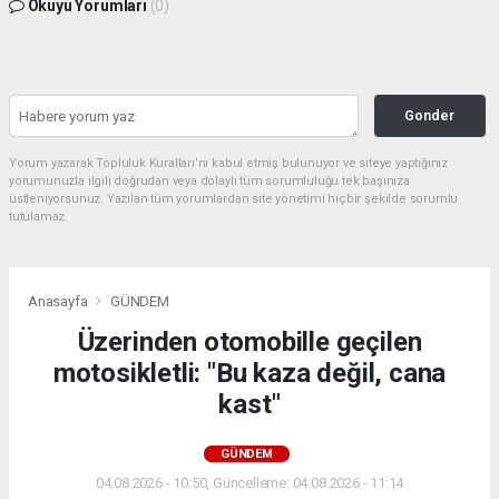
Okuyu Yorumları
(0)
Gonder
Yorum yazarak Topluluk Kuralları’nı kabul etmiş bulunuyor ve siteye yaptığınız
yorumunuzla ilgili doğrudan veya dolaylı tüm sorumluluğu tek başınıza
üstleniyorsunuz. Yazılan tüm yorumlardan site yönetimi hiçbir şekilde sorumlu
tutulamaz.
Anasayfa
GÜNDEM
Üzerinden otomobille geçilen
motosikletli: "Bu kaza değil, cana
kast"
GÜNDEM
04.08.2026 - 10:50, Güncelleme: 04.08.2026 - 11:14