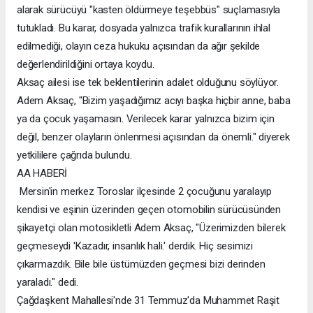
alarak sürücüyü "kasten öldürmeye teşebbüs" suçlamasıyla
tutukladı. Bu karar, dosyada yalnızca trafik kurallarının ihlal
edilmediği, olayın ceza hukuku açısından da ağır şekilde
değerlendirildiğini ortaya koydu.
Aksaç ailesi ise tek beklentilerinin adalet olduğunu söylüyor.
Adem Aksaç, "Bizim yaşadığımız acıyı başka hiçbir anne, baba
ya da çocuk yaşamasın. Verilecek karar yalnızca bizim için
değil, benzer olayların önlenmesi açısından da önemli." diyerek
yetkililere çağrıda bulundu.
AA HABERİ
Mersin'in merkez Toroslar ilçesinde 2 çocuğunu yaralayıp
kendisi ve eşinin üzerinden geçen otomobilin sürücüsünden
şikayetçi olan motosikletli Adem Aksaç, "Üzerimizden bilerek
geçmeseydi 'Kazadır, insanlık hali.' derdik. Hiç sesimizi
çıkarmazdık. Bile bile üstümüzden geçmesi bizi derinden
yaraladı." dedi.
Çağdaşkent Mahallesi'nde 31 Temmuz'da Muhammet Raşit