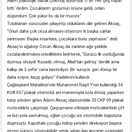
Ailem psikolojik olarak çökmüş durumda. O an 'Her şey, hayat
bitti.' dedim. Çocuklarım gözümün önüne geldi, onları
düşündüm. Çok şükür bu da bir mucize."
Tutuklanan sürücüden şikayetçi olduklarını dile getiren Aksaç,
"Onun daha çok ceza almasını istiyorum ki başka canlar
yanmasın. Başka insanlara, çocuklara bunu yapmasın." dedi.
Aksaç'ın ağabeyi Özcan Aksaç da zanlının ağır şekilde
cezalandırılmasını istediklerini belirterek, "Sürücü ilk vurduğunda
durmuş olsaydı 'Kazadır, olmuş, Allah'tan gelmiş.' derdik ama
kalkıp da 3 sefer cana kastediyor. Bir vuruyor, geri dönüp bir
daha eziyor, kaçıp gidiyor." ifadelerini kullandı.
Çağdaşkent Mahallesi'nde Muhammet Raşit Y'nin kullandığı 34
KVA 057 plakalı otomobil, ani manevrayla sola dönüş yaparken
karşı yönden gelen Adem Aksaç idaresindeki 33 CKP 09 plakalı
motosiklete çarpmıştı. Çarpışmanın etkisiyle motosikletteki çift
ve kızı yola savrulmuş, oğlan çocuğu ise otomobilin kaputuna
düşmüştü. Kaputtaki çocuğu indirip yeniden direksiyon başına
geçen sürücü, otomobiliyle yerde yatan karı kocanın üzerinden