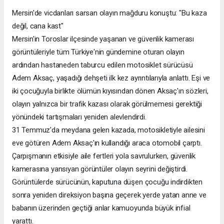
Mersin'de vicdanları sarsan olayın mağduru konuştu: "Bu kaza
değil, cana kast"
Mersin'in Toroslar ilçesinde yaşanan ve güvenlik kamerası
görüntüleriyle tüm Türkiye'nin gündemine oturan olayın
ardından hastaneden taburcu edilen motosiklet sürücüsü
Adem Aksaç, yaşadığı dehşeti ilk kez ayrıntılarıyla anlattı. Eşi ve
iki çocuğuyla birlikte ölümün kıyısından dönen Aksaç'ın sözleri,
olayın yalnızca bir trafik kazası olarak görülmemesi gerektiği
yönündeki tartışmaları yeniden alevlendirdi.
31 Temmuz'da meydana gelen kazada, motosikletiyle ailesini
eve götüren Adem Aksaç'ın kullandığı araca otomobil çarptı.
Çarpışmanın etkisiyle aile fertleri yola savrulurken, güvenlik
kamerasına yansıyan görüntüler olayın seyrini değiştirdi.
Görüntülerde sürücünün, kaputuna düşen çocuğu indirdikten
sonra yeniden direksiyon başına geçerek yerde yatan anne ve
babanın üzerinden geçtiği anlar kamuoyunda büyük infial
yarattı.