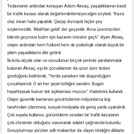
Tedavisinin ardından konuşan Adem Aksaç, yaşadıklarının basit
bir trafik kazası olarak değerlendirilemeyeceğini söyledi. "Kaza
olur, insan hata yapabilir. Çarpıp dursaydı hiçbir şey
söylemezdik. 'Allah'tan geldi' der geçerdik. Ama üzerimizden
bilerek geçmesi bizim için kazanın ötesine geçti." diyen Aksaç,
olayın ardından hem fiziksel hem de psikolojik olarak büyük bir
yıkım yaşadıklarını dile getirdi.
İki kolu alçıda olan ve vücudunun birçok yerinde yaralanmalar
bulunan Aksaç, eşi ile çocuklarının da uzun süre tedavi
gördüğünü belirterek, "Yerde yatarken tek düşündüğüm
çocuklarımdı. O an her şeyin bittiğini sandım. Bugün
hayattaysak bunun tek açıklaması mucize." ifadelerini kullandı.
Olayın güvenlik kamerası görüntülerinin milyonlarca kişi
tarafından izlenmesi, sosyal medyada da geniş yankı uyandırdı.
Çok sayıda kullanıcı, görüntülerin sıradan bir trafik kazasının
çok ötesinde olduğunu savunarak adalet çağrısında bulundu.
Soruşturmayı yürüten adli makamlar da olayın niteliğini dikkate