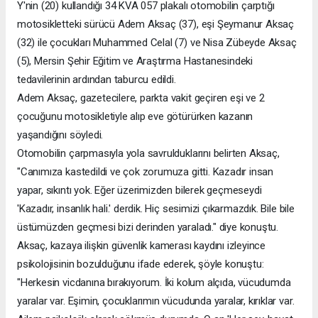
Y'nin (20) kullandığı 34 KVA 057 plakalı otomobilin çarptığı
motosikletteki sürücü Adem Aksaç (37), eşi Şeymanur Aksaç
(32) ile çocukları Muhammed Celal (7) ve Nisa Zübeyde Aksaç
(5), Mersin Şehir Eğitim ve Araştırma Hastanesindeki
tedavilerinin ardından taburcu edildi.
Adem Aksaç, gazetecilere, parkta vakit geçiren eşi ve 2
çocuğunu motosikletiyle alıp eve götürürken kazanın
yaşandığını söyledi.
Otomobilin çarpmasıyla yola savrulduklarını belirten Aksaç,
"Canımıza kastedildi ve çok zorumuza gitti. Kazadır insan
yapar, sıkıntı yok. Eğer üzerimizden bilerek geçmeseydi
'Kazadır, insanlık hali.' derdik. Hiç sesimizi çıkarmazdık. Bile bile
üstümüzden geçmesi bizi derinden yaraladı." diye konuştu.
Aksaç, kazaya ilişkin güvenlik kamerası kaydını izleyince
psikolojisinin bozulduğunu ifade ederek, şöyle konuştu:
"Herkesin vicdanına bırakıyorum. İki kolum alçıda, vücudumda
yaralar var. Eşimin, çocuklarımın vücudunda yaralar, kırıklar var.