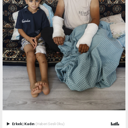
Erkek
|
Kadın
(Haberi Sesli Oku)