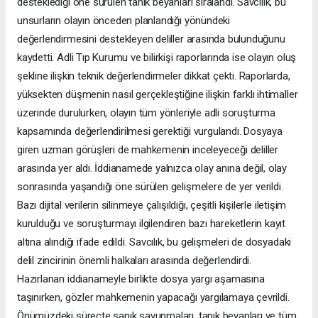
desteklediği öne sürülen tanık beyanları sıralandı. Savcılık, bu
unsurların olayın önceden planlandığı yönündeki
değerlendirmesini destekleyen deliller arasında bulunduğunu
kaydetti. Adli Tıp Kurumu ve bilirkişi raporlarında ise olayın oluş
şekline ilişkin teknik değerlendirmeler dikkat çekti. Raporlarda,
yüksekten düşmenin nasıl gerçekleştiğine ilişkin farklı ihtimaller
üzerinde durulurken, olayın tüm yönleriyle adli soruşturma
kapsamında değerlendirilmesi gerektiği vurgulandı. Dosyaya
giren uzman görüşleri de mahkemenin inceleyeceği deliller
arasında yer aldı. İddianamede yalnızca olay anına değil, olay
sonrasında yaşandığı öne sürülen gelişmelere de yer verildi.
Bazı dijital verilerin silinmeye çalışıldığı, çeşitli kişilerle iletişim
kurulduğu ve soruşturmayı ilgilendiren bazı hareketlerin kayıt
altına alındığı ifade edildi. Savcılık, bu gelişmeleri de dosyadaki
delil zincirinin önemli halkaları arasında değerlendirdi.
Hazırlanan iddianameyle birlikte dosya yargı aşamasına
taşınırken, gözler mahkemenin yapacağı yargılamaya çevrildi.
Önümüzdeki süreçte sanık savunmaları, tanık beyanları ve tüm