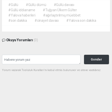
#Güllü
#Güllü ölümü
#Güllü davası
#Güllü iddianame
#Tuğyan Ülkem Gülter
#Yalova haberleri
#ağırlaştırılmış müebbet
#son dakika
#cinayet davası
#Yalova son dakika
Okuyu Yorumları
(0)
Gonder
Yorum yazarak Topluluk Kuralları’nı kabul etmiş bulunuyor ve siteye yaptığınız
yorumunuzla ilgili doğrudan veya dolaylı tüm sorumluluğu tek başınıza
üstleniyorsunuz. Yazılan tüm yorumlardan site yönetimi hiçbir şekilde sorumlu
tutulamaz.
Anasayfa
GÜNDEM
Tarihe Geçti! Türk Hava