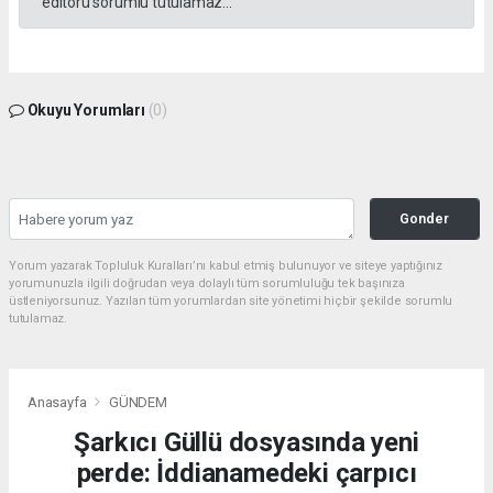
editörü sorumlu tutulamaz...
Okuyu Yorumları
(0)
Gonder
Yorum yazarak Topluluk Kuralları’nı kabul etmiş bulunuyor ve siteye yaptığınız
yorumunuzla ilgili doğrudan veya dolaylı tüm sorumluluğu tek başınıza
üstleniyorsunuz. Yazılan tüm yorumlardan site yönetimi hiçbir şekilde sorumlu
tutulamaz.
Anasayfa
GÜNDEM
Şarkıcı Güllü dosyasında yeni
perde: İddianamedeki çarpıcı