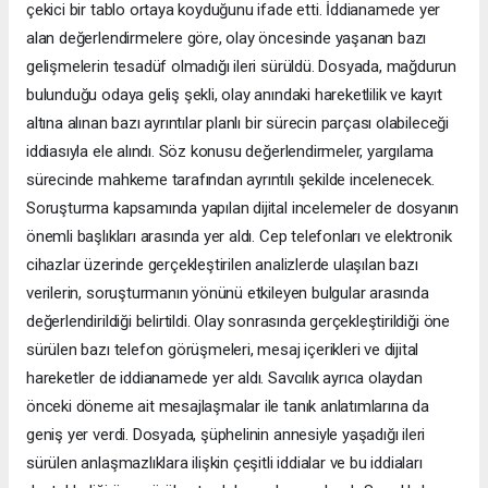
çekici bir tablo ortaya koyduğunu ifade etti. İddianamede yer
alan değerlendirmelere göre, olay öncesinde yaşanan bazı
gelişmelerin tesadüf olmadığı ileri sürüldü. Dosyada, mağdurun
bulunduğu odaya geliş şekli, olay anındaki hareketlilik ve kayıt
altına alınan bazı ayrıntılar planlı bir sürecin parçası olabileceği
iddiasıyla ele alındı. Söz konusu değerlendirmeler, yargılama
sürecinde mahkeme tarafından ayrıntılı şekilde incelenecek.
Soruşturma kapsamında yapılan dijital incelemeler de dosyanın
önemli başlıkları arasında yer aldı. Cep telefonları ve elektronik
cihazlar üzerinde gerçekleştirilen analizlerde ulaşılan bazı
verilerin, soruşturmanın yönünü etkileyen bulgular arasında
değerlendirildiği belirtildi. Olay sonrasında gerçekleştirildiği öne
sürülen bazı telefon görüşmeleri, mesaj içerikleri ve dijital
hareketler de iddianamede yer aldı. Savcılık ayrıca olaydan
önceki döneme ait mesajlaşmalar ile tanık anlatımlarına da
geniş yer verdi. Dosyada, şüphelinin annesiyle yaşadığı ileri
sürülen anlaşmazlıklara ilişkin çeşitli iddialar ve bu iddiaları