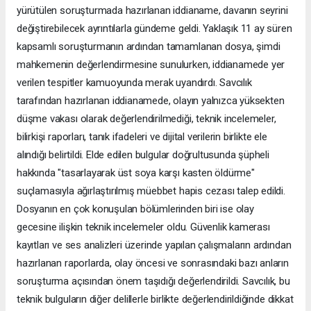
yürütülen soruşturmada hazırlanan iddianame, davanın seyrini
değiştirebilecek ayrıntılarla gündeme geldi. Yaklaşık 11 ay süren
kapsamlı soruşturmanın ardından tamamlanan dosya, şimdi
mahkemenin değerlendirmesine sunulurken, iddianamede yer
verilen tespitler kamuoyunda merak uyandırdı. Savcılık
tarafından hazırlanan iddianamede, olayın yalnızca yüksekten
düşme vakası olarak değerlendirilmediği, teknik incelemeler,
bilirkişi raporları, tanık ifadeleri ve dijital verilerin birlikte ele
alındığı belirtildi. Elde edilen bulgular doğrultusunda şüpheli
hakkında "tasarlayarak üst soya karşı kasten öldürme"
suçlamasıyla ağırlaştırılmış müebbet hapis cezası talep edildi.
Dosyanın en çok konuşulan bölümlerinden biri ise olay
gecesine ilişkin teknik incelemeler oldu. Güvenlik kamerası
kayıtları ve ses analizleri üzerinde yapılan çalışmaların ardından
hazırlanan raporlarda, olay öncesi ve sonrasındaki bazı anların
soruşturma açısından önem taşıdığı değerlendirildi. Savcılık, bu
teknik bulguların diğer delillerle birlikte değerlendirildiğinde dikkat