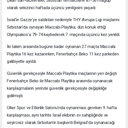
çıkan sarı-lacivertliler, Sırbistan temsilcisine 87-56 mağlup
olarak sekizinci haftada üçüncü yenilgisini yaşadı.
İsrail'in Gazze'ye saldırıları nedeniyle THY Avrupa Ligi maçlarını
Sırbistan'da oynayan Maccabi Playtika, dün konuk ettiği
Olympiakos'a 79-74 kaybederek 7. maçında üçüncü kez yenildi.
İki takım arasında bugüne kadar oynanan 27 maçta Maccabi
Playtika 16 kez kazanırken, Fenerbahçe Beko 11 kez parkeden
galibiyetle ayrıldı.
Güvenlik gerekçesiyle Maccabi Playtika maçlarının yeri değişti
Fenerbahçe Beko ile Maccabi Playtika arasında oynanacak
karşılaşmaların yerinde güvenlik gerekçesiyle değişikliğe
gidilmişti.
Ülker Spor ve Etkinlik Salonu'nda oynanması gereken 9. hafta
karşılaşması, aynı tarihte İsrail ekibinin ev sahipliğinde ve
seyircisiz olarak Sırbistan'ın başkenti Belgrad'da oynanacağı