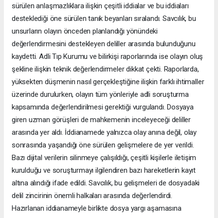
sürülen anlaşmazlıklara ilişkin çeşitli iddialar ve bu iddiaları
desteklediği öne sürülen tanık beyanları sıralandı. Savcılık, bu
unsurların olayın önceden planlandığı yönündeki
değerlendirmesini destekleyen deliller arasında bulunduğunu
kaydetti. Adli Tıp Kurumu ve bilirkişi raporlarında ise olayın oluş
şekline ilişkin teknik değerlendirmeler dikkat çekti. Raporlarda,
yüksekten düşmenin nasıl gerçekleştiğine ilişkin farklı ihtimaller
üzerinde durulurken, olayın tüm yönleriyle adli soruşturma
kapsamında değerlendirilmesi gerektiği vurgulandı. Dosyaya
giren uzman görüşleri de mahkemenin inceleyeceği deliller
arasında yer aldı. İddianamede yalnızca olay anına değil, olay
sonrasında yaşandığı öne sürülen gelişmelere de yer verildi.
Bazı dijital verilerin silinmeye çalışıldığı, çeşitli kişilerle iletişim
kurulduğu ve soruşturmayı ilgilendiren bazı hareketlerin kayıt
altına alındığı ifade edildi. Savcılık, bu gelişmeleri de dosyadaki
delil zincirinin önemli halkaları arasında değerlendirdi.
Hazırlanan iddianameyle birlikte dosya yargı aşamasına