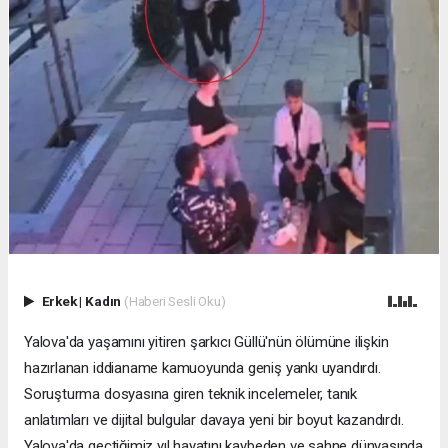
Erkek
|
Kadın
(Haberi Sesli Oku)
Yalova'da yaşamını yitiren şarkıcı Güllü'nün ölümüne ilişkin
hazırlanan iddianame kamuoyunda geniş yankı uyandırdı.
Soruşturma dosyasına giren teknik incelemeler, tanık
anlatımları ve dijital bulgular davaya yeni bir boyut kazandırdı.
Yalova'da geçtiğimiz yıl hayatını kaybeden ve sahne dünyasında