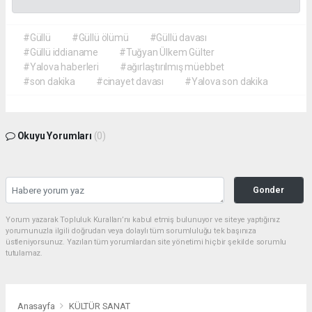
#Güllü
#Güllü ölümü
#Güllü davası
#Güllü iddianame
#Tuğyan Ülkem Gülter
#Yalova haberleri
#ağırlaştırılmış müebbet
#son dakika
#cinayet davası
#Yalova son dakika
Okuyu Yorumları
(0)
Gonder
Yorum yazarak Topluluk Kuralları’nı kabul etmiş bulunuyor ve siteye yaptığınız
yorumunuzla ilgili doğrudan veya dolaylı tüm sorumluluğu tek başınıza
üstleniyorsunuz. Yazılan tüm yorumlardan site yönetimi hiçbir şekilde sorumlu
tutulamaz.
Anasayfa
KÜLTÜR SANAT