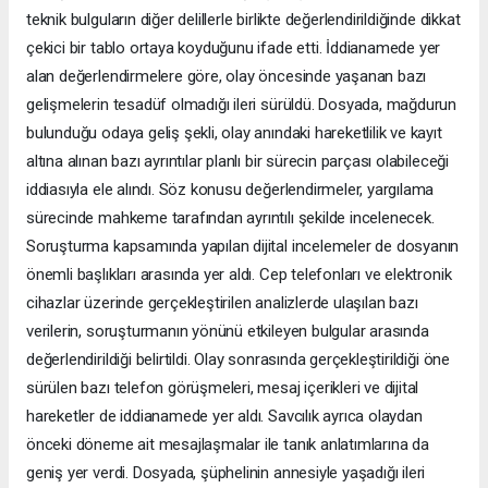
teknik bulguların diğer delillerle birlikte değerlendirildiğinde dikkat
çekici bir tablo ortaya koyduğunu ifade etti. İddianamede yer
alan değerlendirmelere göre, olay öncesinde yaşanan bazı
gelişmelerin tesadüf olmadığı ileri sürüldü. Dosyada, mağdurun
bulunduğu odaya geliş şekli, olay anındaki hareketlilik ve kayıt
altına alınan bazı ayrıntılar planlı bir sürecin parçası olabileceği
iddiasıyla ele alındı. Söz konusu değerlendirmeler, yargılama
sürecinde mahkeme tarafından ayrıntılı şekilde incelenecek.
Soruşturma kapsamında yapılan dijital incelemeler de dosyanın
önemli başlıkları arasında yer aldı. Cep telefonları ve elektronik
cihazlar üzerinde gerçekleştirilen analizlerde ulaşılan bazı
verilerin, soruşturmanın yönünü etkileyen bulgular arasında
değerlendirildiği belirtildi. Olay sonrasında gerçekleştirildiği öne
sürülen bazı telefon görüşmeleri, mesaj içerikleri ve dijital
hareketler de iddianamede yer aldı. Savcılık ayrıca olaydan
önceki döneme ait mesajlaşmalar ile tanık anlatımlarına da
geniş yer verdi. Dosyada, şüphelinin annesiyle yaşadığı ileri