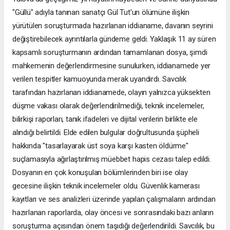
"Güllü" adıyla tanınan sanatçı Gül Tut'un ölümüne ilişkin
yürütülen soruşturmada hazırlanan iddianame, davanın seyrini
değiştirebilecek ayrıntılarla gündeme geldi. Yaklaşık 11 ay süren
kapsamlı soruşturmanın ardından tamamlanan dosya, şimdi
mahkemenin değerlendirmesine sunulurken, iddianamede yer
verilen tespitler kamuoyunda merak uyandırdı. Savcılık
tarafından hazırlanan iddianamede, olayın yalnızca yüksekten
düşme vakası olarak değerlendirilmediği, teknik incelemeler,
bilirkişi raporları, tanık ifadeleri ve dijital verilerin birlikte ele
alındığı belirtildi. Elde edilen bulgular doğrultusunda şüpheli
hakkında "tasarlayarak üst soya karşı kasten öldürme"
suçlamasıyla ağırlaştırılmış müebbet hapis cezası talep edildi.
Dosyanın en çok konuşulan bölümlerinden biri ise olay
gecesine ilişkin teknik incelemeler oldu. Güvenlik kamerası
kayıtları ve ses analizleri üzerinde yapılan çalışmaların ardından
hazırlanan raporlarda, olay öncesi ve sonrasındaki bazı anların
soruşturma açısından önem taşıdığı değerlendirildi. Savcılık, bu