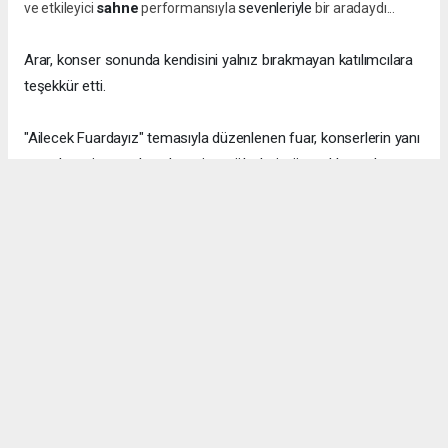
sahne
sevenleriyle
ve etkileyici
performansıyla
bir aradaydı...
Arar, konser sonunda kendisini yalnız bırakmayan katılımcılara
teşekkür etti.
"Ailecek Fuardayız" temasıyla düzenlenen fuar, konserlerin yanı
sıra alışveriş stantları, deneyim atölyeleri, yöresel lezzetler ve
sergilerle 31 Ağustos'a kadar ziyaretçilerini ağırlamaya devam
edecek.
K.MARAŞ HABERİ
Anadolu Ajansı (AA), İhlas Haber Ajansı (İHA), Demirören
Haber Ajansı (DHA) ve diğer ajanslar tarafından eklenen tüm