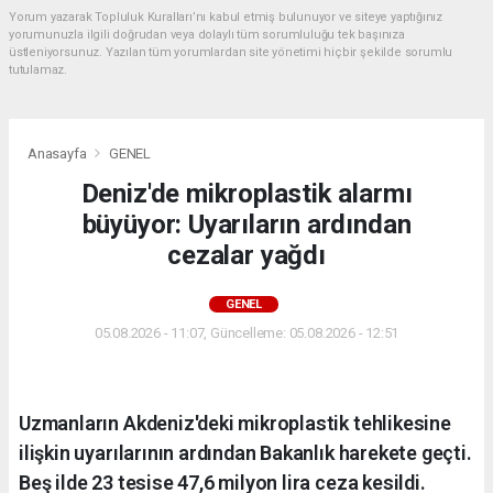
Yorum yazarak Topluluk Kuralları’nı kabul etmiş bulunuyor ve siteye yaptığınız
yorumunuzla ilgili doğrudan veya dolaylı tüm sorumluluğu tek başınıza
üstleniyorsunuz. Yazılan tüm yorumlardan site yönetimi hiçbir şekilde sorumlu
tutulamaz.
Anasayfa
GENEL
Deniz'de mikroplastik alarmı
büyüyor: Uyarıların ardından
cezalar yağdı
GENEL
05.08.2026 - 11:07, Güncelleme: 05.08.2026 - 12:51
Uzmanların Akdeniz'deki mikroplastik tehlikesine
ilişkin uyarılarının ardından Bakanlık harekete geçti.
Beş ilde 23 tesise 47,6 milyon lira ceza kesildi.