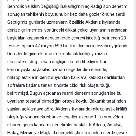
Şehircilik ve İklim Değişikliği Bakanlığı'nın açıkladığı son denetim
sonuçları tehlikenin boyutunu bir kez daha gözler önüne serdi.
Geçtiğimiz günlerde uzmanların özellikle Akdeniz kıyılarında
denize girilmemesi yönündeki dikkat çekici uyarılarının ardından
başlatılan kapsamlı denetimlerde çevreyi kirlettiği belirlenen 23
tesise toplam 47 milyon 599 bin lira idari para cezası uygulandı.
Denizlerde giderek artan mikroplastik kirliliği yalnızca
ekosistemi değil, insan sağlığını da tehdit ediyor. Dün
kamuoyuyla paylaşılan uzman değerlendirmelerinde,
mikroplastiklerin deniz suyundan balıklara, kabuklu canlılardan
sofralara kadar uzanan zincirde ciddi risk oluşturduğu
belirtilmişti. Bugün açıklanan resmi denetim sonuçları ise bu
uyarıların tesadüf olmadığını ortaya koydu. Bakanlık tarafından
yapılan açıklamaya göre, Akdeniz kıyılarında mikroplastik kirliliği
oluştuğu yönündeki ihbar ve tespitler üzerine 1 Temmuz'dan
itibaren geniş kapsamlı denetimler başlatıldı. Adana, Antalya,
Hatay, Mersin ve Muğla'da gerçekleştirilen incelemelerde çevre