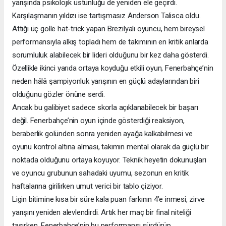
yarışında psikolojik üstünlüğü de yeniden ele geçirdi.
Karşılaşmanın yıldızı ise tartışmasız Anderson Talisca oldu.
Attığı üç golle hat-trick yapan Brezilyalı oyuncu, hem bireysel
performansıyla alkış topladı hem de takımının en kritik anlarda
sorumluluk alabilecek bir lideri olduğunu bir kez daha gösterdi.
Özellikle ikinci yarıda ortaya koyduğu etkili oyun, Fenerbahçe’nin
neden hâlâ şampiyonluk yarışının en güçlü adaylarından biri
olduğunu gözler önüne serdi.
Ancak bu galibiyet sadece skorla açıklanabilecek bir başarı
değil. Fenerbahçe’nin oyun içinde gösterdiği reaksiyon,
beraberlik golünden sonra yeniden ayağa kalkabilmesi ve
oyunu kontrol altına alması, takımın mental olarak da güçlü bir
noktada olduğunu ortaya koyuyor. Teknik heyetin dokunuşları
ve oyuncu grubunun sahadaki uyumu, sezonun en kritik
haftalarına girilirken umut verici bir tablo çiziyor.
Ligin bitimine kısa bir süre kala puan farkının 4’e inmesi, zirve
yarışını yeniden alevlendirdi. Artık her maç bir final niteliği
taşırken, Fenerbahçe’nin bu performansı sürdürüp