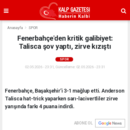
Anasayfa
SPOR
Fenerbahçe'den kritik galibiyet:
Talisca şov yaptı, zirve kızıştı
SPOR
02.05.2026 - 23:31, Güncelleme: 02.05.2026 - 23:31
Fenerbahçe, Başakşehir’i 3-1 mağlup etti. Anderson
Talisca hat-trick yaparken sarı-lacivertliler zirve
yarışında farkı 4 puana indirdi.
ABONE OL