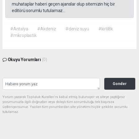
muhataplar haberi geçen ajanslar olup sitemizin hiç bir
editörü sorumlu tutulamaz...
#Antalya
#Akdeniz
#deniz suyu
#kirlil8k
#mikroplastik
Okuyu Yorumları
(0)
Gonder
Yorum yazarak Topluluk Kuralları’nı kabul etmiş bulunuyor ve siteye yaptığınız
yorumunuzla ilgili doğrudan veya dolaylı tüm sorumluluğu tek başınıza
üstleniyorsunuz. Yazılan tüm yorumlardan site yönetimi hiçbir şekilde sorumlu
tutulamaz.