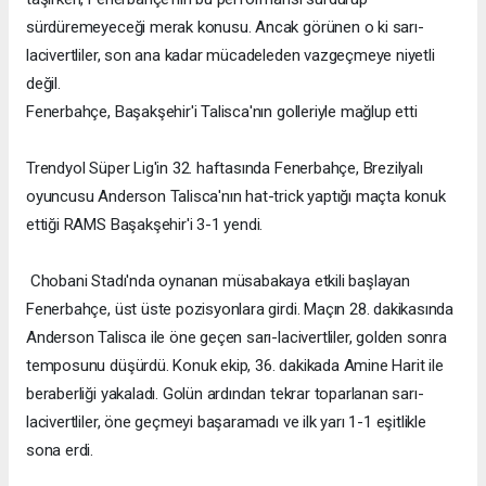
sürdüremeyeceği merak konusu. Ancak görünen o ki sarı-
lacivertliler, son ana kadar mücadeleden vazgeçmeye niyetli
değil.
Fenerbahçe, Başakşehir'i Talisca'nın golleriyle mağlup etti
Trendyol Süper Lig'in 32. haftasında Fenerbahçe, Brezilyalı
oyuncusu Anderson Talisca'nın hat-trick yaptığı maçta konuk
ettiği RAMS Başakşehir'i 3-1 yendi.
Chobani Stadı'nda oynanan müsabakaya etkili başlayan
Fenerbahçe, üst üste pozisyonlara girdi. Maçın 28. dakikasında
Anderson Talisca ile öne geçen sarı-lacivertliler, golden sonra
temposunu düşürdü. Konuk ekip, 36. dakikada Amine Harit ile
beraberliği yakaladı. Golün ardından tekrar toparlanan sarı-
lacivertliler, öne geçmeyi başaramadı ve ilk yarı 1-1 eşitlikle
sona erdi.