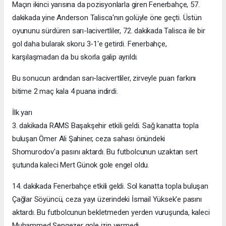
Maçın ikinci yarısına da pozisyonlarla giren Fenerbahçe, 57.
dakikada yine Anderson Talisca'nın golüyle öne geçti. Üstün
oyununu sürdüren sarı-lacivertliler, 72. dakikada Talisca ile bir
gol daha bularak skoru 3-1'e getirdi. Fenerbahçe,
karşılaşmadan da bu skorla galip ayrıldı.
Bu sonucun ardından sarı-lacivertliler, zirveyle puan farkını
bitime 2 maç kala 4 puana indirdi.
İlk yarı
3. dakikada RAMS Başakşehir etkili geldi. Sağ kanatta topla
buluşan Ömer Ali Şahiner, ceza sahası önündeki
Shomurodov'a pasını aktardı. Bu futbolcunun uzaktan sert
şutunda kaleci Mert Günok gole engel oldu.
14. dakikada Fenerbahçe etkili geldi. Sol kanatta topla buluşan
Çağlar Söyüncü, ceza yayı üzerindeki İsmail Yüksek'e pasını
aktardı. Bu futbolcunun bekletmeden yerden vuruşunda, kaleci
Muhammed Şengezer gole izin vermedi.