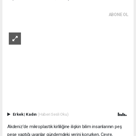
ABONE OL
Erkek
|
Kadın
(Haberi Sesli Oku)
Akdeniz'de mikroplastik kirliliğine ilişkin bilim insanlarının peş
peşe yaptığı uyarılar gündemdeki yerini korurken, Çevre,