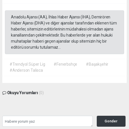
Anadolu Ajansı (AA), İhlas Haber Ajansı (İHA), Demirören
Haber Ajansı (DHA) ve diğer ajanslar tarafından eklenen tüm
haberler, sitemizin editörlerinin müdahalesi olmadan ajans
kanallarından çekilmektedir. Bu haberlerde yer alan hukuki
muhataplar haberi geçen ajanslar olup sitemizin hiç bir
editörü sorumlu tutulamaz...
#Trendyol Süper Lig
#Fenerbshçe
#Başakşehir
#Anderson Talisca
Okuyu Yorumları
(0)
Gonder