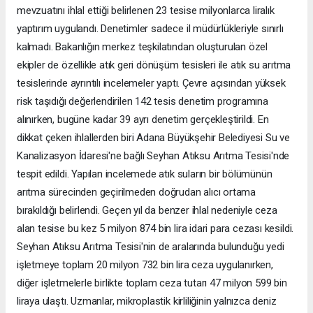
mevzuatını ihlal ettiği belirlenen 23 tesise milyonlarca liralık
yaptırım uygulandı. Denetimler sadece il müdürlükleriyle sınırlı
kalmadı. Bakanlığın merkez teşkilatından oluşturulan özel
ekipler de özellikle atık geri dönüşüm tesisleri ile atık su arıtma
tesislerinde ayrıntılı incelemeler yaptı. Çevre açısından yüksek
risk taşıdığı değerlendirilen 142 tesis denetim programına
alınırken, bugüne kadar 39 ayrı denetim gerçekleştirildi. En
dikkat çeken ihlallerden biri Adana Büyükşehir Belediyesi Su ve
Kanalizasyon İdaresi'ne bağlı Seyhan Atıksu Arıtma Tesisi'nde
tespit edildi. Yapılan incelemede atık suların bir bölümünün
arıtma sürecinden geçirilmeden doğrudan alıcı ortama
bırakıldığı belirlendi. Geçen yıl da benzer ihlal nedeniyle ceza
alan tesise bu kez 5 milyon 874 bin lira idari para cezası kesildi.
Seyhan Atıksu Arıtma Tesisi'nin de aralarında bulunduğu yedi
işletmeye toplam 20 milyon 732 bin lira ceza uygulanırken,
diğer işletmelerle birlikte toplam ceza tutarı 47 milyon 599 bin
liraya ulaştı. Uzmanlar, mikroplastik kirliliğinin yalnızca deniz