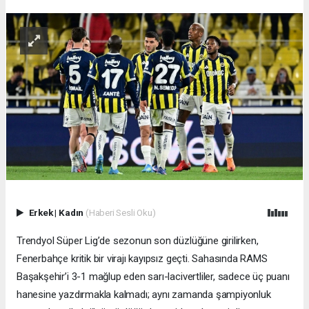
Erkek
|
Kadın
(Haberi Sesli Oku)
Trendyol Süper Lig’de sezonun son düzlüğüne girilirken,
Fenerbahçe kritik bir virajı kayıpsız geçti. Sahasında RAMS
Başakşehir’i 3-1 mağlup eden sarı-lacivertliler, sadece üç puanı
hanesine yazdırmakla kalmadı; aynı zamanda şampiyonluk