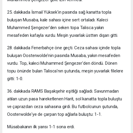
25. dakikada İsmail Yüksek'in pasında sağ kanatta topla
buluşan Musaba, kale sahası içine sert ortaladı. Kaleci
Muhammed Şengezer'den seken topa Talisca yakın
mesafeden kafayla vurdu. Meşin yuvarlak üstten dışarı gitti.
28. dakikada Fenerbahçe öne geçti. Ceza sahası içinde topla
buluşan Oosterwolde'nin pasında Musaba, yakın mesafeden
vurdu. Top, kaleci Muhammed Şengezer'den döndü. Dönen
topu önünde bulan Talisca'nın şutunda, meşin yuvarlak filelere
gitti: 1-0.
36. dakikada RAMS Başakşehir eşitliği sağladı. Savunmadan
atılan uzun pasa hareketlenen Harit, sol kanatta topla buluştu
ve çaprazdan ceza sahasına girdi. Bu futbolcunun şutunda,
Oosterwolde'ye de çarpan top ağlarla buluştu: 1-1.
Müsabakanın ilk yarısı 1-1 sona erdi.