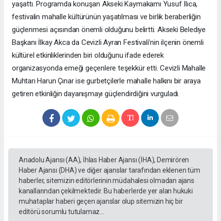
yaşattı. Programda konuşan Akseki Kaymakamı Yusuf Ilıca,
festivalin mahalle kültürünün yaşatılması ve birlik beraberliğin
güçlenmesi açısından önemli olduğunu belirtti. Akseki Belediye
Başkanı İlkay Akca da Cevizli Ayran Festivali'nin ilçenin önemli
kültürel etkinliklerinden biri olduğunu ifade ederek
organizasyonda emeği geçenlere teşekkür etti. Cevizli Mahalle
Muhtarı Harun Çınar ise gurbetçilerle mahalle halkını bir araya
getiren etkinliğin dayanışmayı güçlendirdiğini vurguladı.
Anadolu Ajansı (AA), İhlas Haber Ajansı (İHA), Demirören
Haber Ajansı (DHA) ve diğer ajanslar tarafından eklenen tüm
haberler, sitemizin editörlerinin müdahalesi olmadan ajans
kanallarından çekilmektedir. Bu haberlerde yer alan hukuki
muhataplar haberi geçen ajanslar olup sitemizin hiç bir
editörü sorumlu tutulamaz...