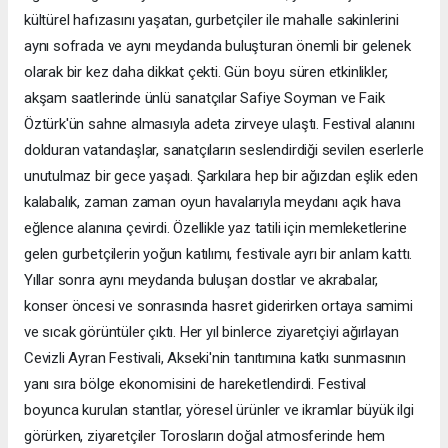
kültürel hafızasını yaşatan, gurbetçiler ile mahalle sakinlerini
aynı sofrada ve aynı meydanda buluşturan önemli bir gelenek
olarak bir kez daha dikkat çekti. Gün boyu süren etkinlikler,
akşam saatlerinde ünlü sanatçılar Safiye Soyman ve Faik
Öztürk'ün sahne almasıyla adeta zirveye ulaştı. Festival alanını
dolduran vatandaşlar, sanatçıların seslendirdiği sevilen eserlerle
unutulmaz bir gece yaşadı. Şarkılara hep bir ağızdan eşlik eden
kalabalık, zaman zaman oyun havalarıyla meydanı açık hava
eğlence alanına çevirdi. Özellikle yaz tatili için memleketlerine
gelen gurbetçilerin yoğun katılımı, festivale ayrı bir anlam kattı.
Yıllar sonra aynı meydanda buluşan dostlar ve akrabalar,
konser öncesi ve sonrasında hasret giderirken ortaya samimi
ve sıcak görüntüler çıktı. Her yıl binlerce ziyaretçiyi ağırlayan
Cevizli Ayran Festivali, Akseki'nin tanıtımına katkı sunmasının
yanı sıra bölge ekonomisini de hareketlendirdi. Festival
boyunca kurulan stantlar, yöresel ürünler ve ikramlar büyük ilgi
görürken, ziyaretçiler Torosların doğal atmosferinde hem