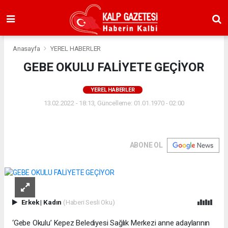
Anasayfa
YEREL HABERLER
GEBE OKULU FALİYETE GEÇİYOR
YEREL HABERLER
13.02.2022 - 18:13, Güncelleme: 01.01.1970 - 02:00
ABONE OL
Erkek
|
Kadın
(Haberi Sesli Oku)
‘Gebe Okulu’ Kepez Belediyesi Sağlık Merkezi anne adaylarının