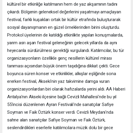
kültürel bir etkinliğe katılmanın hem de yaz akşamının tadını
çıkardı. Bölgenin geleneksel değerlerini yaşatmayı amaçlayan
festival, farklı kuşakları ortak bir kültür etrafında buluşturarak
sosyal dayanışmanın en güzel örneklerinden birini oluşturdu.
Protokol üyelerinin de katıldığı etkinlikte yapılan konuşmalarda,
yarım asrı aşan festival geleneğinin gelecek yıllarda da aynı
heyecanla sürdürülmesi gerektiği vurgulandı. Katılımcılar, bu tür
organizasyonların özellikle genç nesillerin kültürel mirası
tanıması açısından büyük önem taşıdığına dikkat çekti. Gece
boyunca süren konser ve etkinlikler, alkışlar eşliğinde sona
ererken festival, Akseki'nin yaz takvimine damga vuran
organizasyonlardan biri olarak hafızalarda yerini aldı. AA Haberi
Antalya'nın Akseki ilçesine bağlı Cevizli Mahallesi'nde bu yıl
55'incisi düzenlenen Ayran Festivali'nde sanatçılar Safiye
Soyman ve Faik Öztürk konser verdi. Cevizli Meydanı'nda
sahne alan sanatçılar Safiye Soyman ve Faik Öztürk,
seslendirdikleri eserlerle katılımcılara müzik dolu bir gece