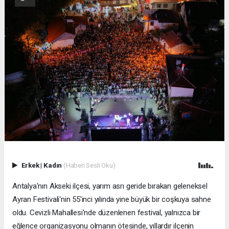
Erkek
|
Kadın
(Haberi Sesli Oku)
Antalya'nın Akseki ilçesi, yarım asrı geride bırakan geleneksel
Ayran Festivali'nin 55'inci yılında yine büyük bir coşkuya sahne
oldu. Cevizli Mahallesi'nde düzenlenen festival, yalnızca bir
eğlence organizasyonu olmanın ötesinde, yıllardır ilçenin