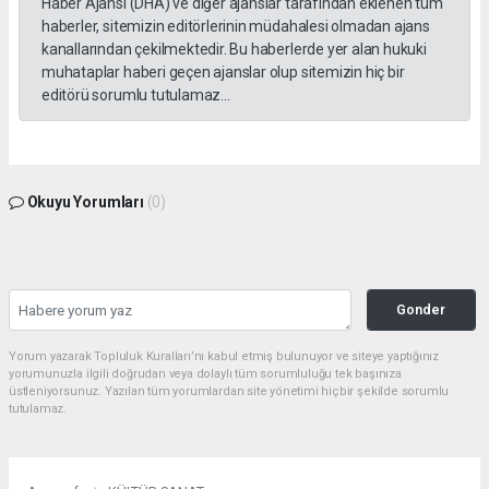
Haber Ajansı (DHA) ve diğer ajanslar tarafından eklenen tüm
haberler, sitemizin editörlerinin müdahalesi olmadan ajans
kanallarından çekilmektedir. Bu haberlerde yer alan hukuki
muhataplar haberi geçen ajanslar olup sitemizin hiç bir
editörü sorumlu tutulamaz...
Okuyu Yorumları
(0)
Gonder
Yorum yazarak Topluluk Kuralları’nı kabul etmiş bulunuyor ve siteye yaptığınız
yorumunuzla ilgili doğrudan veya dolaylı tüm sorumluluğu tek başınıza
üstleniyorsunuz. Yazılan tüm yorumlardan site yönetimi hiçbir şekilde sorumlu
tutulamaz.