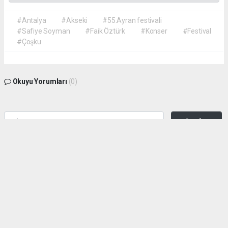
#Antalya
#Akseki
#55.Ayran festivali
#Safiye Soyman
#Faik Öztürk
#Konser
#Festival
#Çoşku
Okuyu Yorumları
(0)
Gonder
Yorum yazarak Topluluk Kuralları’nı kabul etmiş bulunuyor ve siteye yaptığınız
yorumunuzla ilgili doğrudan veya dolaylı tüm sorumluluğu tek başınıza
üstleniyorsunuz. Yazılan tüm yorumlardan site yönetimi hiçbir şekilde sorumlu
tutulamaz.
haber paketi
haber scripti
haber yazılımı