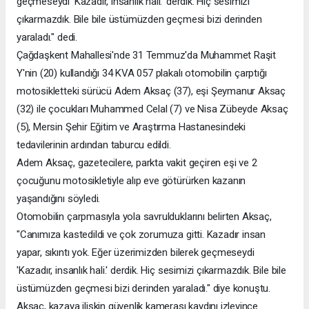
geçmeseydi 'Kazadır, insanlık hali.' derdik. Hiç sesimizi
çıkarmazdık. Bile bile üstümüzden geçmesi bizi derinden
yaraladı." dedi.
Çağdaşkent Mahallesi'nde 31 Temmuz'da Muhammet Raşit
Y'nin (20) kullandığı 34 KVA 057 plakalı otomobilin çarptığı
motosikletteki sürücü Adem Aksaç (37), eşi Şeymanur Aksaç
(32) ile çocukları Muhammed Celal (7) ve Nisa Zübeyde Aksaç
(5), Mersin Şehir Eğitim ve Araştırma Hastanesindeki
tedavilerinin ardından taburcu edildi.
Adem Aksaç, gazetecilere, parkta vakit geçiren eşi ve 2
çocuğunu motosikletiyle alıp eve götürürken kazanın
yaşandığını söyledi.
Otomobilin çarpmasıyla yola savrulduklarını belirten Aksaç,
"Canımıza kastedildi ve çok zorumuza gitti. Kazadır insan
yapar, sıkıntı yok. Eğer üzerimizden bilerek geçmeseydi
'Kazadır, insanlık hali.' derdik. Hiç sesimizi çıkarmazdık. Bile bile
üstümüzden geçmesi bizi derinden yaraladı." diye konuştu.
Aksaç, kazaya ilişkin güvenlik kamerası kaydını izleyince