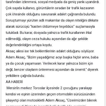
tarafından izlenmesi, sosyal medyada da geniş yankı uyandırdı.
Çok sayıda kullanıcı, görüntülerin sıradan bir trafik kazasının
çok ötesinde olduğunu savunarak adalet çağrısında bulundu.
Soruşturmayı yürüten adli makamlar da olayın niteliğini dikkate
alarak sürücüyü "kasten öldürmeye teşebbüs" suçlamasıyla
tutukladı. Bu karar, dosyada yalnızca trafik kurallarının ihlal
edilmediği, olayın ceza hukuku açısından da ağır şekilde
değerlendirildiğini ortaya koydu.
Aksaç ailesi ise tek beklentilerinin adalet olduğunu söylüyor.
Adem Aksaç, "Bizim yaşadığımız acıyı başka hiçbir anne, baba
ya da çocuk yaşamasın. Verilecek karar yalnızca bizim için
değil, benzer olayların önlenmesi açısından da önemli." diyerek
yetkililere çağrıda bulundu.
AA HABERİ
Mersin'in merkez Toroslar ilçesinde 2 çocuğunu yaralayıp
kendisi ve eşinin üzerinden geçen otomobilin sürücüsünden
şikayetçi olan motosikletli Adem Aksaç, "Üzerimizden bilerek