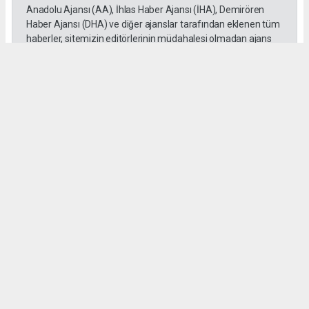
Anadolu Ajansı (AA), İhlas Haber Ajansı (İHA), Demirören
Haber Ajansı (DHA) ve diğer ajanslar tarafından eklenen tüm
haberler, sitemizin editörlerinin müdahalesi olmadan ajans
kanallarından çekilmektedir. Bu haberlerde yer alan hukuki
muhataplar haberi geçen ajanslar olup sitemizin hiç bir
editörü sorumlu tutulamaz...
#Mersin
#Motosiklet
#Otomobil
#üzerinden geçti
#Adem Aksaç
#kaza
Okuyu Yorumları
(0)
Gonder
Yorum yazarak Topluluk Kuralları’nı kabul etmiş bulunuyor ve siteye yaptığınız
yorumunuzla ilgili doğrudan veya dolaylı tüm sorumluluğu tek başınıza
üstleniyorsunuz. Yazılan tüm yorumlardan site yönetimi hiçbir şekilde sorumlu
tutulamaz.