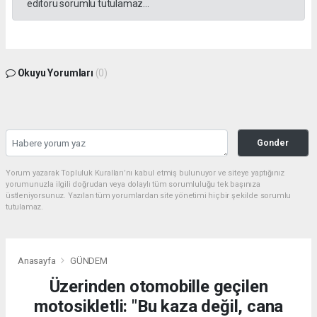
editörü sorumlu tutulamaz...
Okuyu Yorumları
(0)
Gonder
Yorum yazarak Topluluk Kuralları’nı kabul etmiş bulunuyor ve siteye yaptığınız
yorumunuzla ilgili doğrudan veya dolaylı tüm sorumluluğu tek başınıza
üstleniyorsunuz. Yazılan tüm yorumlardan site yönetimi hiçbir şekilde sorumlu
tutulamaz.
Anasayfa
GÜNDEM
Üzerinden otomobille geçilen
motosikletli: "Bu kaza değil, cana