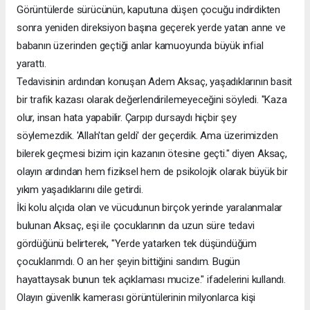
Görüntülerde sürücünün, kaputuna düşen çocuğu indirdikten
sonra yeniden direksiyon başına geçerek yerde yatan anne ve
babanın üzerinden geçtiği anlar kamuoyunda büyük infial
yarattı.
Tedavisinin ardından konuşan Adem Aksaç, yaşadıklarının basit
bir trafik kazası olarak değerlendirilemeyeceğini söyledi. "Kaza
olur, insan hata yapabilir. Çarpıp dursaydı hiçbir şey
söylemezdik. 'Allah'tan geldi' der geçerdik. Ama üzerimizden
bilerek geçmesi bizim için kazanın ötesine geçti." diyen Aksaç,
olayın ardından hem fiziksel hem de psikolojik olarak büyük bir
yıkım yaşadıklarını dile getirdi.
İki kolu alçıda olan ve vücudunun birçok yerinde yaralanmalar
bulunan Aksaç, eşi ile çocuklarının da uzun süre tedavi
gördüğünü belirterek, "Yerde yatarken tek düşündüğüm
çocuklarımdı. O an her şeyin bittiğini sandım. Bugün
hayattaysak bunun tek açıklaması mucize." ifadelerini kullandı.
Olayın güvenlik kamerası görüntülerinin milyonlarca kişi