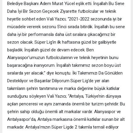
Belediye Başkanı Adem Murat Yücel eşlik etti. İnşallah Bu Sene
Daha İyi Bir Sezon Geçecek Ziyarette futbolcular ve teknik
heyetle sohbet eden Vali Yazıcı; “2021-2022 sezonunda iyi bir
mücadele vererek sezonu 5’inci sırada bitirdik. İnşallah bu sene
daha iyi bir performansla daha üst sıralara çıkacağımız bir
sezon olacak. Süper Lig’in ilk haftasına güzel bir galibiyetle
başladık. İnşallah güzel de devam edecek. Ben
Alanyaspor’umuzun futbolcularının ve teknik heyetinin bunu
başaracağına inanıyorum. İnşallah takımımız sezon boyu üst
sıralarda yer alacak.” diye konuştu. İki Takımımızı Da Gönülden
Destekliyor ve Başarılar Diliyorum Süper Lig’de yer alan
takımların şehrin tanıtımına ve marka değerine büyük katkılar
sunduğunu söyleyen Vali Yazıcı; “Antalya, Türkiye’nin dünyaya
açılan penceresi ve aynı zamanda önemli bir turizm şehridir. Bu
şehrin sahip olduğu önemli alt markalar vardır. Alanyaspor ve
Antalyaspor’da, Antalya markasına önemli katkılar sunan bir alt
markadır. Antalya’mızın Süper Ligde 2 takımla temsil ediliyor