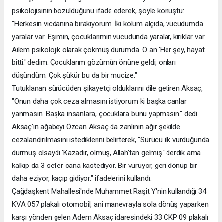
psikolojisinin bozulduğunu ifade ederek, şöyle konuştu:
"Herkesin vicdanına bırakıyorum. İki kolum alçıda, vücudumda
yaralar var. Eşimin, çocuklarımın vücudunda yaralar, kırıklar var.
Ailem psikolojik olarak çökmüş durumda. O an 'Her şey, hayat
bitti.' dedim. Çocuklarım gözümün önüne geldi, onları
düşündüm. Çok şükür bu da bir mucize."
Tutuklanan sürücüden şikayetçi olduklarını dile getiren Aksaç,
"Onun daha çok ceza almasını istiyorum ki başka canlar
yanmasın. Başka insanlara, çocuklara bunu yapmasın." dedi.
Aksaç'ın ağabeyi Özcan Aksaç da zanlının ağır şekilde
cezalandırılmasını istediklerini belirterek, "Sürücü ilk vurduğunda
durmuş olsaydı 'Kazadır, olmuş, Allah'tan gelmiş.' derdik ama
kalkıp da 3 sefer cana kastediyor. Bir vuruyor, geri dönüp bir
daha eziyor, kaçıp gidiyor." ifadelerini kullandı.
Çağdaşkent Mahallesi'nde Muhammet Raşit Y'nin kullandığı 34
KVA 057 plakalı otomobil, ani manevrayla sola dönüş yaparken
karşı yönden gelen Adem Aksaç idaresindeki 33 CKP 09 plakalı