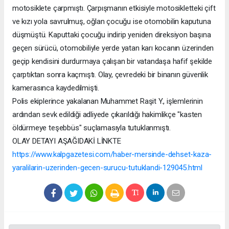
motosiklete çarpmıştı. Çarpışmanın etkisiyle motosikletteki çift
ve kızı yola savrulmuş, oğlan çocuğu ise otomobilin kaputuna
düşmüştü. Kaputtaki çocuğu indirip yeniden direksiyon başına
geçen sürücü, otomobiliyle yerde yatan karı kocanın üzerinden
geçip kendisini durdurmaya çalışan bir vatandaşa hafif şekilde
çarptıktan sonra kaçmıştı. Olay, çevredeki bir binanın güvenlik
kamerasınca kaydedilmişti.
Polis ekiplerince yakalanan Muhammet Raşit Y., işlemlerinin
ardından sevk edildiği adliyede çıkarıldığı hakimlikçe "kasten
öldürmeye teşebbüs" suçlamasıyla tutuklanmıştı.
OLAY DETAYI AŞAĞIDAKİ LİNKTE
https://www.kalpgazetesi.com/haber-mersinde-dehset-kaza-
yaralilarin-uzerinden-gecen-surucu-tutuklandi-129045.html