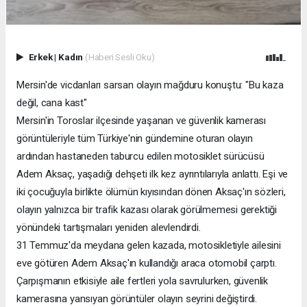
Erkek
|
Kadın
(Haberi Sesli Oku)
Mersin'de vicdanları sarsan olayın mağduru konuştu: "Bu kaza
değil, cana kast"
Mersin'in Toroslar ilçesinde yaşanan ve güvenlik kamerası
görüntüleriyle tüm Türkiye'nin gündemine oturan olayın
ardından hastaneden taburcu edilen motosiklet sürücüsü
Adem Aksaç, yaşadığı dehşeti ilk kez ayrıntılarıyla anlattı. Eşi ve
iki çocuğuyla birlikte ölümün kıyısından dönen Aksaç'ın sözleri,
olayın yalnızca bir trafik kazası olarak görülmemesi gerektiği
yönündeki tartışmaları yeniden alevlendirdi.
31 Temmuz'da meydana gelen kazada, motosikletiyle ailesini
eve götüren Adem Aksaç'ın kullandığı araca otomobil çarptı.
Çarpışmanın etkisiyle aile fertleri yola savrulurken, güvenlik
kamerasına yansıyan görüntüler olayın seyrini değiştirdi.