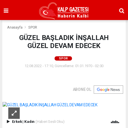
Anasayfa
SPOR
GÜZEL BAŞLADIK İNŞALLAH
GÜZEL DEVAM EDECEK
SPOR
12.08.2022 - 17:10, Güncelleme: 01.01.1970 - 02:00
ABONE OL
Erkek
|
Kadın
(Haberi Sesli Oku)