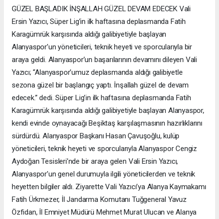
GÜZEL BAŞLADIK İNŞALLAH GÜZEL DEVAM EDECEK Vali
Ersin Yazıcı, Süper Lig’in ilk haftasına deplasmanda Fatih
Karagümrük karşısında aldığı galibiyetiyle başlayan
Alanyaspor’un yöneticileri, teknik heyeti ve sporcularıyla bir
araya geldi. Alanyaspor’un başarılarının devamını dileyen Vali
Yazıcı; “Alanyaspor’umuz deplasmanda aldığı galibiyetle
sezona güzel bir başlangıç yaptı. İnşallah güzel de devam
edecek.” dedi. Süper Lig’in ilk haftasına deplasmanda Fatih
Karagümrük karşısında aldığı galibiyetiyle başlayan Alanyaspor,
kendi evinde oynayacağı Beşiktaş karşılaşmasının hazırlıklarını
sürdürdü. Alanyaspor Başkanı Hasan Çavuşoğlu, kulüp
yöneticileri, teknik heyeti ve sporcularıyla Alanyaspor Cengiz
Aydoğan Tesisleri’nde bir araya gelen Vali Ersin Yazıcı,
Alanyaspor’un genel durumuyla ilgili yöneticilerden ve teknik
heyetten bilgiler aldı. Ziyarette Vali Yazıcı’ya Alanya Kaymakamı
Fatih Ürkmezer, İl Jandarma Komutanı Tuğgeneral Yavuz
Özfidan, İl Emniyet Müdürü Mehmet Murat Ulucan ve Alanya