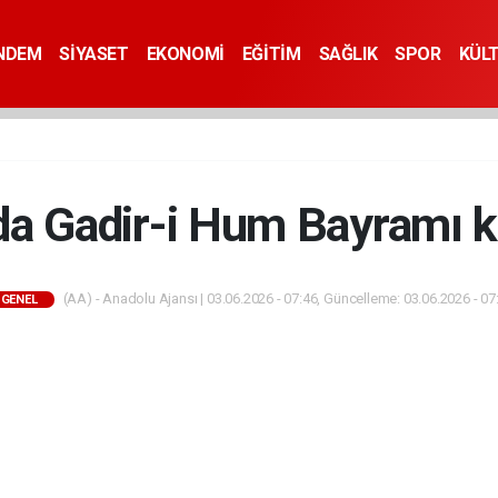
NDEM
SİYASET
EKONOMİ
EĞİTİM
SAĞLIK
SPOR
KÜL
da Gadir-i Hum Bayramı k
(AA) - Anadolu Ajansı | 03.06.2026 - 07:46, Güncelleme: 03.06.2026 - 07
GENEL