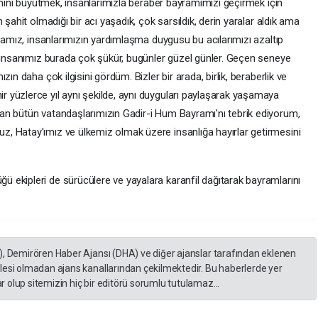
limini büyütmek, insanlarımızla beraber bayramımızı geçirmek için
 şahit olmadığı bir acı yaşadık, çok sarsıldık, derin yaralar aldık ama
şmamız, insanlarımızın yardımlaşma duygusu bu acılarımızı azaltıp
n insanımız burada çok şükür, bugünler güzel günler. Geçen seneye
ın daha çok ilgisini gördüm. Bizler bir arada, birlik, beraberlik ve
 yüzlerce yıl aynı şekilde, aynı duyguları paylaşarak yaşamaya
an bütün vatandaşlarımızın Gadir-i Hum Bayramı'nı tebrik ediyorum,
, Hatay'ımız ve ülkemiz olmak üzere insanlığa hayırlar getirmesini
ekipleri de sürücülere ve yayalara karanfil dağıtarak bayramlarını
), Demirören Haber Ajansı (DHA) ve diğer ajanslar tarafından eklenen
lesi olmadan ajans kanallarından çekilmektedir. Bu haberlerde yer
 olup sitemizin hiç bir editörü sorumlu tutulamaz...