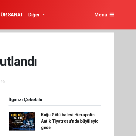
TÜR SANAT
Diğer
Menü
utlandı
:46
İlginizi Çekebilir
Kuğu Gölü balesi Hierapolis
Antik Tiyatrosu'nda büyüleyici
gece