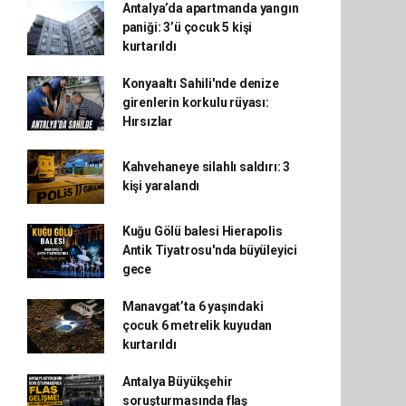
Antalya’da apartmanda yangın
paniği: 3’ü çocuk 5 kişi
kurtarıldı
Konyaaltı Sahili'nde denize
girenlerin korkulu rüyası:
Hırsızlar
Kahvehaneye silahlı saldırı: 3
kişi yaralandı
Kuğu Gölü balesi Hierapolis
Antik Tiyatrosu'nda büyüleyici
gece
Manavgat’ta 6 yaşındaki
çocuk 6 metrelik kuyudan
kurtarıldı
Antalya Büyükşehir
soruşturmasında flaş