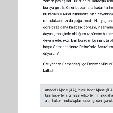
zaman paylaşırlar. Bizler de bu kardeşlik ik
buraya geldik. Bizler bu zamana kadar tarihin
bu kardeşlik iklimi, birbirimize olan dayanı
mutluluklarımızı da çoğaltmıştır. Her yaşta
göre biraz daha kalabalık gördüm, insanlarımız
dayanışma içinde olduğumuz sürece bu şehir
devam edecektir. Ben buradan bu inançta ol
başta Samandağ'ımız, Defne'miz, Arsuz'umuz
diliyorum."
Öte yandan Samandağ İlçe Emniyet Müdürlüğü 
kutladı.
Anadolu Ajansı (AA), İhlas Haber Ajansı (İHA
tüm haberler, sitemizin editörlerinin müdaha
alan hukuki muhataplar haberi geçen ajanslar