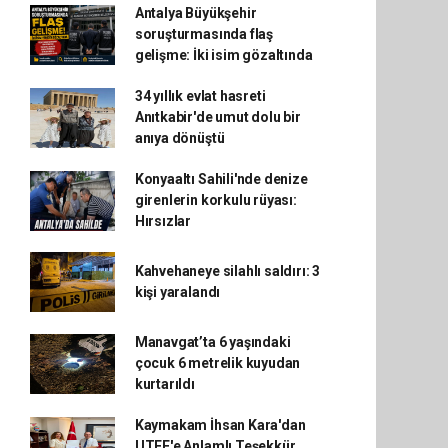
Antalya Büyükşehir
soruşturmasında flaş
gelişme: İki isim gözaltında
34 yıllık evlat hasreti
Anıtkabir'de umut dolu bir
anıya dönüştü
Konyaaltı Sahili'nde denize
girenlerin korkulu rüyası:
Hırsızlar
Kahvehaneye silahlı saldırı: 3
kişi yaralandı
Manavgat’ta 6 yaşındaki
çocuk 6 metrelik kuyudan
kurtarıldı
Kaymakam İhsan Kara'dan
UTEF'e Anlamlı Teşekkür