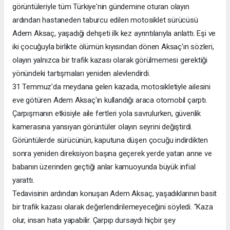
görüntüleriyle tüm Türkiye'nin gündemine oturan olayın
ardından hastaneden taburcu edilen motosiklet sürücüsü
Adem Aksaç, yaşadığı dehşeti ilk kez ayrıntılarıyla anlattı. Eşi ve
iki çocuğuyla birlikte ölümün kıyısından dönen Aksaç'ın sözleri,
olayın yalnızca bir trafik kazası olarak görülmemesi gerektiği
yönündeki tartışmaları yeniden alevlendirdi.
31 Temmuz'da meydana gelen kazada, motosikletiyle ailesini
eve götüren Adem Aksaç'ın kullandığı araca otomobil çarptı.
Çarpışmanın etkisiyle aile fertleri yola savrulurken, güvenlik
kamerasına yansıyan görüntüler olayın seyrini değiştirdi.
Görüntülerde sürücünün, kaputuna düşen çocuğu indirdikten
sonra yeniden direksiyon başına geçerek yerde yatan anne ve
babanın üzerinden geçtiği anlar kamuoyunda büyük infial
yarattı.
Tedavisinin ardından konuşan Adem Aksaç, yaşadıklarının basit
bir trafik kazası olarak değerlendirilemeyeceğini söyledi. "Kaza
olur, insan hata yapabilir. Çarpıp dursaydı hiçbir şey