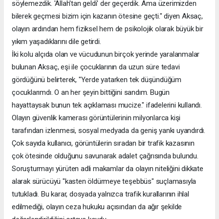
söylemezdik. 'Allah'tan geldi' der geçerdik. Ama üzerimizden
bilerek geçmesi bizim için kazanın ötesine geçti." diyen Aksaç,
olayın ardından hem fiziksel hem de psikolojik olarak büyük bir
yıkım yaşadıklarını dile getirdi.
İki kolu alçıda olan ve vücudunun birçok yerinde yaralanmalar
bulunan Aksaç, eşi ile çocuklarının da uzun süre tedavi
gördüğünü belirterek, "Yerde yatarken tek düşündüğüm
çocuklarımdı. O an her şeyin bittiğini sandım. Bugün
hayattaysak bunun tek açıklaması mucize." ifadelerini kullandı.
Olayın güvenlik kamerası görüntülerinin milyonlarca kişi
tarafından izlenmesi, sosyal medyada da geniş yankı uyandırdı.
Çok sayıda kullanıcı, görüntülerin sıradan bir trafik kazasının
çok ötesinde olduğunu savunarak adalet çağrısında bulundu.
Soruşturmayı yürüten adli makamlar da olayın niteliğini dikkate
alarak sürücüyü "kasten öldürmeye teşebbüs" suçlamasıyla
tutukladı. Bu karar, dosyada yalnızca trafik kurallarının ihlal
edilmediği, olayın ceza hukuku açısından da ağır şekilde