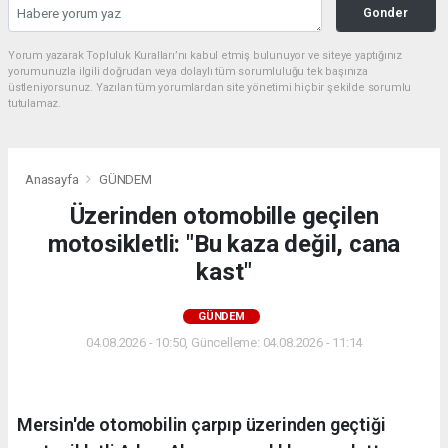
Gonder
Yorum yazarak Topluluk Kuralları’nı kabul etmiş bulunuyor ve siteye yaptığınız
yorumunuzla ilgili doğrudan veya dolaylı tüm sorumluluğu tek başınıza
üstleniyorsunuz. Yazılan tüm yorumlardan site yönetimi hiçbir şekilde sorumlu
tutulamaz.
Anasayfa
GÜNDEM
Üzerinden otomobille geçilen
motosikletli: "Bu kaza değil, cana
kast"
GÜNDEM
04.08.2026 - 10:50, Güncelleme: 04.08.2026 - 11:14
Mersin'de otomobilin çarpıp üzerinden geçtiği