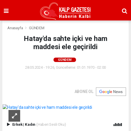
Anasayfa
GÜNDEM
Hatay'da sahte içki ve ham
maddesi ele geçirildi
GÜNDEM
28.05.2024 - 19:26, Güncelleme: 01.01.1970 - 02:00
ABONE OL
Erkek
|
Kadın
(Haberi Sesli Oku)