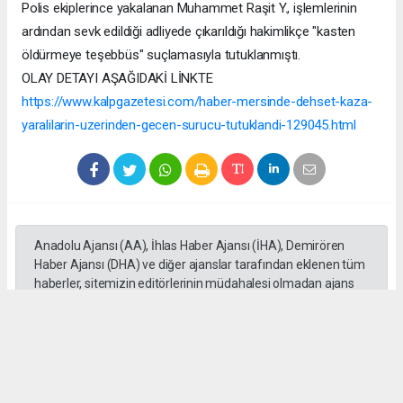
Polis ekiplerince yakalanan Muhammet Raşit Y., işlemlerinin
ardından sevk edildiği adliyede çıkarıldığı hakimlikçe "kasten
öldürmeye teşebbüs" suçlamasıyla tutuklanmıştı.
OLAY DETAYI AŞAĞIDAKİ LİNKTE
https://www.kalpgazetesi.com/haber-mersinde-dehset-kaza-
yaralilarin-uzerinden-gecen-surucu-tutuklandi-129045.html
Anadolu Ajansı (AA), İhlas Haber Ajansı (İHA), Demirören
Haber Ajansı (DHA) ve diğer ajanslar tarafından eklenen tüm
haberler, sitemizin editörlerinin müdahalesi olmadan ajans
kanallarından çekilmektedir. Bu haberlerde yer alan hukuki
muhataplar haberi geçen ajanslar olup sitemizin hiç bir
editörü sorumlu tutulamaz...
#Mersin
#Motosiklet
#Otomobil