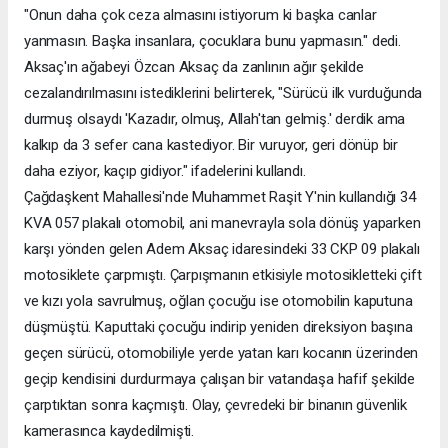
"Onun daha çok ceza almasını istiyorum ki başka canlar
yanmasın. Başka insanlara, çocuklara bunu yapmasın." dedi.
Aksaç'ın ağabeyi Özcan Aksaç da zanlının ağır şekilde
cezalandırılmasını istediklerini belirterek, "Sürücü ilk vurduğunda
durmuş olsaydı 'Kazadır, olmuş, Allah'tan gelmiş.' derdik ama
kalkıp da 3 sefer cana kastediyor. Bir vuruyor, geri dönüp bir
daha eziyor, kaçıp gidiyor." ifadelerini kullandı.
Çağdaşkent Mahallesi'nde Muhammet Raşit Y'nin kullandığı 34
KVA 057 plakalı otomobil, ani manevrayla sola dönüş yaparken
karşı yönden gelen Adem Aksaç idaresindeki 33 CKP 09 plakalı
motosiklete çarpmıştı. Çarpışmanın etkisiyle motosikletteki çift
ve kızı yola savrulmuş, oğlan çocuğu ise otomobilin kaputuna
düşmüştü. Kaputtaki çocuğu indirip yeniden direksiyon başına
geçen sürücü, otomobiliyle yerde yatan karı kocanın üzerinden
geçip kendisini durdurmaya çalışan bir vatandaşa hafif şekilde
çarptıktan sonra kaçmıştı. Olay, çevredeki bir binanın güvenlik
kamerasınca kaydedilmişti.