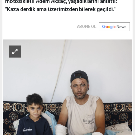
motosikletli Adem Aksaç, yaşadıklarını anlattı:
"Kaza derdik ama üzerimizden bilerek geçildi."
ABONE OL