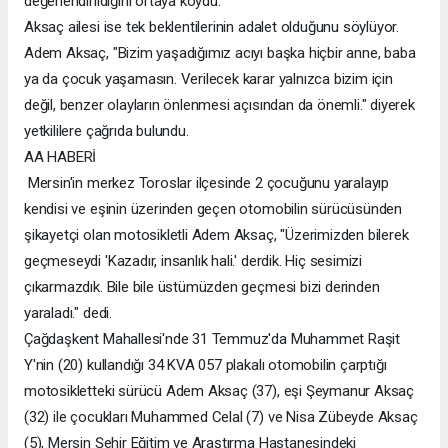
değerlendirildiğini ortaya koydu.
Aksaç ailesi ise tek beklentilerinin adalet olduğunu söylüyor.
Adem Aksaç, "Bizim yaşadığımız acıyı başka hiçbir anne, baba
ya da çocuk yaşamasın. Verilecek karar yalnızca bizim için
değil, benzer olayların önlenmesi açısından da önemli." diyerek
yetkililere çağrıda bulundu.
AA HABERİ
Mersin'in merkez Toroslar ilçesinde 2 çocuğunu yaralayıp
kendisi ve eşinin üzerinden geçen otomobilin sürücüsünden
şikayetçi olan motosikletli Adem Aksaç, "Üzerimizden bilerek
geçmeseydi 'Kazadır, insanlık hali.' derdik. Hiç sesimizi
çıkarmazdık. Bile bile üstümüzden geçmesi bizi derinden
yaraladı." dedi.
Çağdaşkent Mahallesi'nde 31 Temmuz'da Muhammet Raşit
Y'nin (20) kullandığı 34 KVA 057 plakalı otomobilin çarptığı
motosikletteki sürücü Adem Aksaç (37), eşi Şeymanur Aksaç
(32) ile çocukları Muhammed Celal (7) ve Nisa Zübeyde Aksaç
(5), Mersin Şehir Eğitim ve Araştırma Hastanesindeki