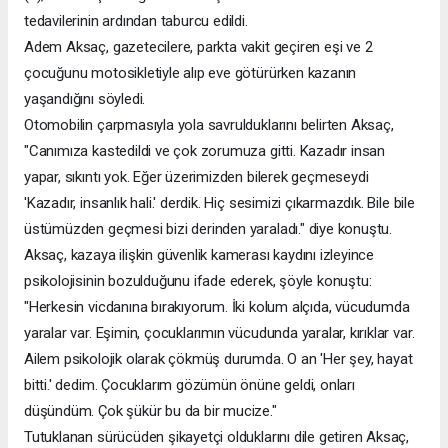
tedavilerinin ardından taburcu edildi.
Adem Aksaç, gazetecilere, parkta vakit geçiren eşi ve 2
çocuğunu motosikletiyle alıp eve götürürken kazanın
yaşandığını söyledi.
Otomobilin çarpmasıyla yola savrulduklarını belirten Aksaç,
"Canımıza kastedildi ve çok zorumuza gitti. Kazadır insan
yapar, sıkıntı yok. Eğer üzerimizden bilerek geçmeseydi
'Kazadır, insanlık hali.' derdik. Hiç sesimizi çıkarmazdık. Bile bile
üstümüzden geçmesi bizi derinden yaraladı." diye konuştu.
Aksaç, kazaya ilişkin güvenlik kamerası kaydını izleyince
psikolojisinin bozulduğunu ifade ederek, şöyle konuştu:
"Herkesin vicdanına bırakıyorum. İki kolum alçıda, vücudumda
yaralar var. Eşimin, çocuklarımın vücudunda yaralar, kırıklar var.
Ailem psikolojik olarak çökmüş durumda. O an 'Her şey, hayat
bitti.' dedim. Çocuklarım gözümün önüne geldi, onları
düşündüm. Çok şükür bu da bir mucize."
Tutuklanan sürücüden şikayetçi olduklarını dile getiren Aksaç,