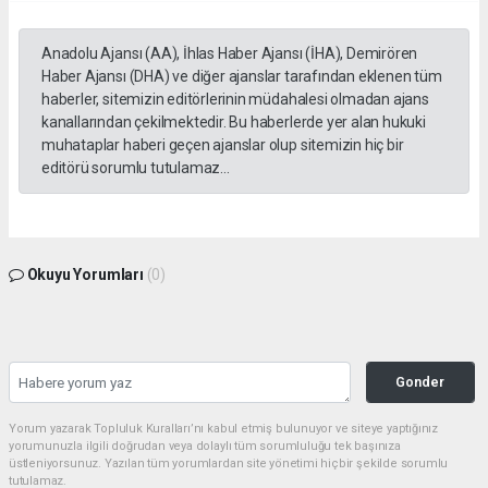
Anadolu Ajansı (AA), İhlas Haber Ajansı (İHA), Demirören
Haber Ajansı (DHA) ve diğer ajanslar tarafından eklenen tüm
haberler, sitemizin editörlerinin müdahalesi olmadan ajans
kanallarından çekilmektedir. Bu haberlerde yer alan hukuki
muhataplar haberi geçen ajanslar olup sitemizin hiç bir
editörü sorumlu tutulamaz...
Okuyu Yorumları
(0)
Gonder
Yorum yazarak Topluluk Kuralları’nı kabul etmiş bulunuyor ve siteye yaptığınız
yorumunuzla ilgili doğrudan veya dolaylı tüm sorumluluğu tek başınıza
üstleniyorsunuz. Yazılan tüm yorumlardan site yönetimi hiçbir şekilde sorumlu
tutulamaz.