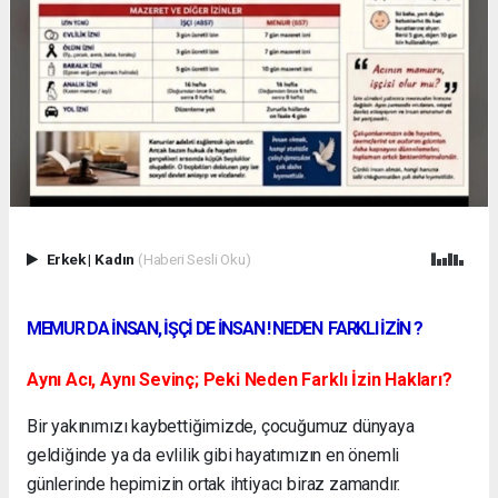
Erkek
|
Kadın
(Haberi Sesli Oku)
MEMUR DA İNSAN, İŞÇİ DE İNSAN ! NEDEN FARKLI İZİN ?
Aynı Acı, Aynı Sevinç; Peki Neden Farklı İzin Hakları?
Bir yakınımızı kaybettiğimizde, çocuğumuz dünyaya
geldiğinde ya da evlilik gibi hayatımızın en önemli
günlerinde hepimizin ortak ihtiyacı biraz zamandır.