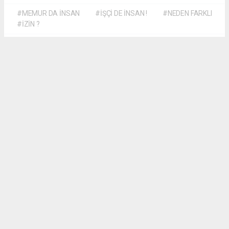
#MEMUR DA İNSAN
#İŞÇİ DE İNSAN !
#NEDEN FARKLI
#İZİN ?
Dilber KÖSE
dilber@kalpgazetesi.com
Okuyu Yorumları
(0)
Gonder
Yorum yazarak Topluluk Kuralları’nı kabul etmiş bulunuyor ve siteye yaptığınız
yorumunuzla ilgili doğrudan veya dolaylı tüm sorumluluğu tek başınıza
üstleniyorsunuz. Yazılan tüm yorumlardan site yönetimi hiçbir şekilde sorumlu