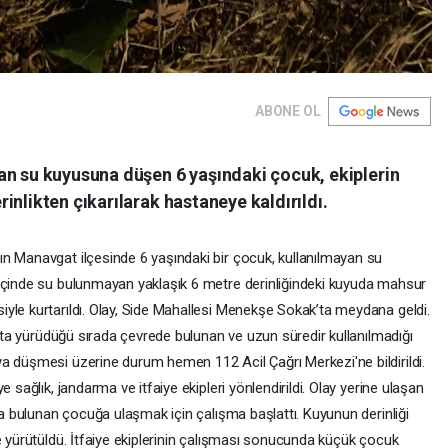
ABONE OL
an su kuyusuna düşen 6 yaşındaki çocuk, ekiplerin
inlikten çıkarılarak hastaneye kaldırıldı.
n Manavgat ilçesinde 6 yaşındaki bir çocuk, kullanılmayan su
 İçinde su bulunmayan yaklaşık 6 metre derinliğindeki kuyuda mahsur
yle kurtarıldı. Olay, Side Mahallesi Menekşe Sokak’ta meydana geldi.
kakta yürüdüğü sırada çevrede bulunan ve uzun süredir kullanılmadığı
a düşmesi üzerine durum hemen 112 Acil Çağrı Merkezi'ne bildirildi.
 sağlık, jandarma ve itfaiye ekipleri yönlendirildi. Olay yerine ulaşan
uda bulunan çocuğa ulaşmak için çalışma başlattı. Kuyunun derinliği
e yürütüldü. İtfaiye ekiplerinin çalışması sonucunda küçük çocuk