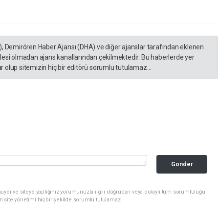
), Demirören Haber Ajansı (DHA) ve diğer ajanslar tarafından eklenen
lesi olmadan ajans kanallarından çekilmektedir. Bu haberlerde yer
 olup sitemizin hiç bir editörü sorumlu tutulamaz...
Gonder
uyor ve siteye yaptığınız yorumunuzla ilgili doğrudan veya dolaylı tüm sorumluluğu
n site yönetimi hiçbir şekilde sorumlu tutulamaz.