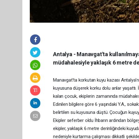
Antalya - Manavgat'ta kullanılmay
müdahalesiyle yaklaşık 6 metre der
Manavgat’ta korkutan kuyu kazası Antalya’nı
kuyusuna düşerek korku dolu anlar yaşattı.
kalan çocuk, ekiplerin zamanında müdahalesi
Edinilen bilgilere göre 6 yaşındaki Y.A., so
belirtilen su kuyusuna düştü. Çocuğun kuyuy
Ekipler seferber oldu İhbarın ardından bölgeye
ekipler, yaklaşık 6 metre derinliğindeki kuy
nedeniyle kurtarma çalışması dikkatli şekild