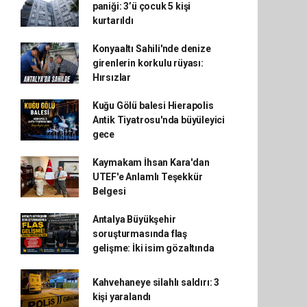
paniği: 3’ü çocuk 5 kişi
kurtarıldı
Konyaaltı Sahili'nde denize
girenlerin korkulu rüyası:
Hırsızlar
Kuğu Gölü balesi Hierapolis
Antik Tiyatrosu'nda büyüleyici
gece
Kaymakam İhsan Kara'dan
UTEF'e Anlamlı Teşekkür
Belgesi
Antalya Büyükşehir
soruşturmasında flaş
gelişme: İki isim gözaltında
Kahvehaneye silahlı saldırı: 3
kişi yaralandı