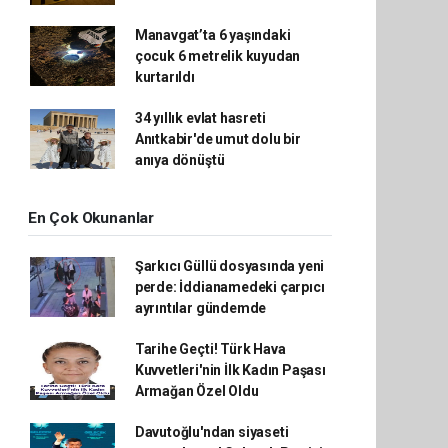
Manavgat’ta 6 yaşındaki
çocuk 6 metrelik kuyudan
kurtarıldı
34 yıllık evlat hasreti
Anıtkabir'de umut dolu bir
anıya dönüştü
En Çok Okunanlar
Şarkıcı Güllü dosyasında yeni
perde: İddianamedeki çarpıcı
ayrıntılar gündemde
Tarihe Geçti! Türk Hava
Kuvvetleri'nin İlk Kadın Paşası
Armağan Özel Oldu
Davutoğlu'ndan siyaseti