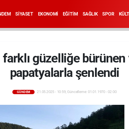
NDEM
SİYASET
EKONOMİ
EĞİTİM
SAĞLIK
SPOR
KÜL
arklı güzelliğe bürünen y
papatyalarla şenlendi
21.05.2025 - 10:59, Güncelleme: 01.01.1970 - 02:00
GÜNDEM