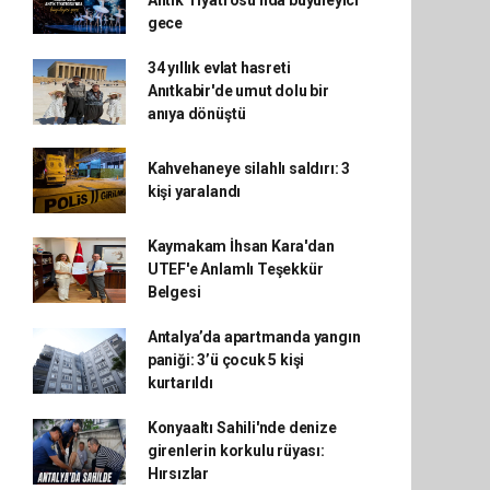
Antik Tiyatrosu'nda büyüleyici
gece
34 yıllık evlat hasreti
Anıtkabir'de umut dolu bir
anıya dönüştü
Kahvehaneye silahlı saldırı: 3
kişi yaralandı
Kaymakam İhsan Kara'dan
UTEF'e Anlamlı Teşekkür
Belgesi
Antalya’da apartmanda yangın
paniği: 3’ü çocuk 5 kişi
kurtarıldı
Konyaaltı Sahili'nde denize
girenlerin korkulu rüyası:
Hırsızlar