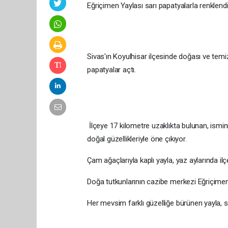
Eğriçimen Yaylası sarı papatyalarla renklend
Sivas'ın Koyulhisar ilçesinde doğası ve temiz
papatyalar açtı.
İlçeye 17 kilometre uzaklıkta bulunan, ismini
doğal güzellikleriyle öne çıkıyor.
Çam ağaçlarıyla kaplı yayla, yaz aylarında ilç
Doğa tutkunlarının cazibe merkezi Eğriçimen
Her mevsim farklı güzelliğe bürünen yayla, s