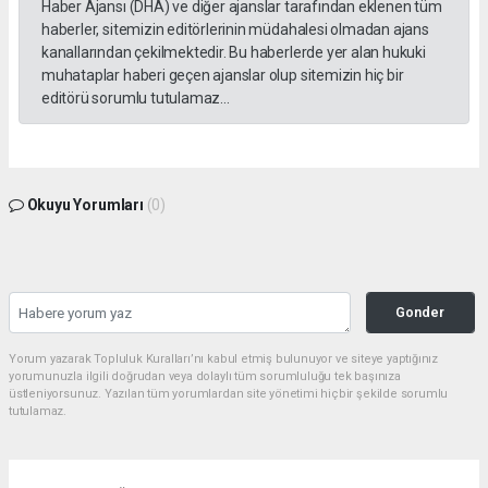
Haber Ajansı (DHA) ve diğer ajanslar tarafından eklenen tüm
haberler, sitemizin editörlerinin müdahalesi olmadan ajans
kanallarından çekilmektedir. Bu haberlerde yer alan hukuki
muhataplar haberi geçen ajanslar olup sitemizin hiç bir
editörü sorumlu tutulamaz...
Okuyu Yorumları
(0)
Gonder
Yorum yazarak Topluluk Kuralları’nı kabul etmiş bulunuyor ve siteye yaptığınız
yorumunuzla ilgili doğrudan veya dolaylı tüm sorumluluğu tek başınıza
üstleniyorsunuz. Yazılan tüm yorumlardan site yönetimi hiçbir şekilde sorumlu
tutulamaz.