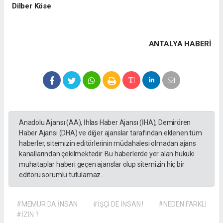
Dilber Köse
ANTALYA HABERİ
Anadolu Ajansı (AA), İhlas Haber Ajansı (İHA), Demirören
Haber Ajansı (DHA) ve diğer ajanslar tarafından eklenen tüm
haberler, sitemizin editörlerinin müdahalesi olmadan ajans
kanallarından çekilmektedir. Bu haberlerde yer alan hukuki
muhataplar haberi geçen ajanslar olup sitemizin hiç bir
editörü sorumlu tutulamaz...
#MEMUR DA İNSAN
#İŞÇİ DE İNSAN !
#NEDEN FARKLI
#İZİN ?