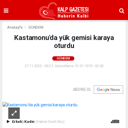
Anasayfa
GÜNDEM
Kastamonu'da yük gemisi karaya
oturdu
GÜNDEM
27.11.2023 - 09:27, Güncelleme: 01.01.1970 - 02:00
ABONE OL
Erkek
|
Kadın
(Haberi Sesli Oku)