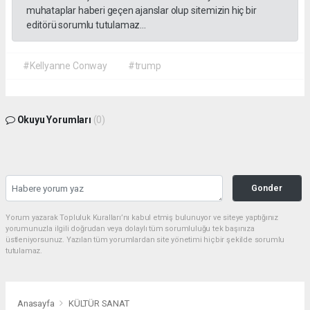
muhataplar haberi geçen ajanslar olup sitemizin hiç bir
editörü sorumlu tutulamaz...
#Kellyanne Conway
#trump
Okuyu Yorumları
(0)
Gonder
Yorum yazarak Topluluk Kuralları’nı kabul etmiş bulunuyor ve siteye yaptığınız
yorumunuzla ilgili doğrudan veya dolaylı tüm sorumluluğu tek başınıza
üstleniyorsunuz. Yazılan tüm yorumlardan site yönetimi hiçbir şekilde sorumlu
tutulamaz.
Anasayfa
KÜLTÜR SANAT