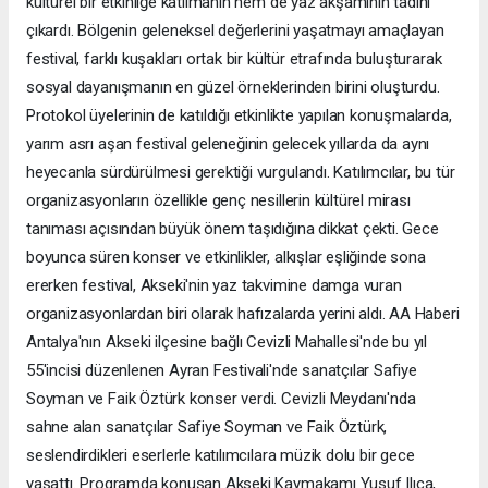
kültürel bir etkinliğe katılmanın hem de yaz akşamının tadını
çıkardı. Bölgenin geleneksel değerlerini yaşatmayı amaçlayan
festival, farklı kuşakları ortak bir kültür etrafında buluşturarak
sosyal dayanışmanın en güzel örneklerinden birini oluşturdu.
Protokol üyelerinin de katıldığı etkinlikte yapılan konuşmalarda,
yarım asrı aşan festival geleneğinin gelecek yıllarda da aynı
heyecanla sürdürülmesi gerektiği vurgulandı. Katılımcılar, bu tür
organizasyonların özellikle genç nesillerin kültürel mirası
tanıması açısından büyük önem taşıdığına dikkat çekti. Gece
boyunca süren konser ve etkinlikler, alkışlar eşliğinde sona
ererken festival, Akseki'nin yaz takvimine damga vuran
organizasyonlardan biri olarak hafızalarda yerini aldı. AA Haberi
Antalya'nın Akseki ilçesine bağlı Cevizli Mahallesi'nde bu yıl
55'incisi düzenlenen Ayran Festivali'nde sanatçılar Safiye
Soyman ve Faik Öztürk konser verdi. Cevizli Meydanı'nda
sahne alan sanatçılar Safiye Soyman ve Faik Öztürk,
seslendirdikleri eserlerle katılımcılara müzik dolu bir gece
yaşattı. Programda konuşan Akseki Kaymakamı Yusuf Ilıca,