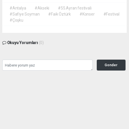
#Antalya
#Akseki
#55.Ayran festivali
#Safiye Soyman
#Faik Öztürk
#Konser
#Festival
#Çoşku
Okuyu Yorumları
(0)
Gonder
Yorum yazarak Topluluk Kuralları’nı kabul etmiş bulunuyor ve siteye yaptığınız
yorumunuzla ilgili doğrudan veya dolaylı tüm sorumluluğu tek başınıza
üstleniyorsunuz. Yazılan tüm yorumlardan site yönetimi hiçbir şekilde sorumlu
tutulamaz.
Anasayfa
GÜNDEM
Tarihe Geçti! Türk Hava