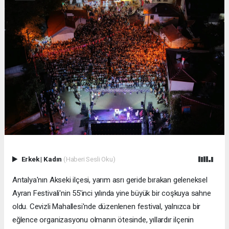
Erkek
|
Kadın
(Haberi Sesli Oku)
Antalya'nın Akseki ilçesi, yarım asrı geride bırakan geleneksel
Ayran Festivali'nin 55'inci yılında yine büyük bir coşkuya sahne
oldu. Cevizli Mahallesi'nde düzenlenen festival, yalnızca bir
eğlence organizasyonu olmanın ötesinde, yıllardır ilçenin