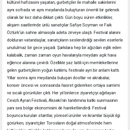
kültürel hafızasını yaşatan, gurbetçiler ile mahalle sakinlerini
aynı sofrada ve aynı meydanda buluşturan önemli bir gelenek
olarak bir kez daha dikkat çekti. Gün boyu süren etkinlikler,
akşam saatlerinde ünlü sanatçılar Safiye Soyman ve Faik
Öztürk'ün sahne almasıyla adeta zirveye ulaştı. Festival alanını
dolduran vatandaşlar, sanatçıların seslendirdiği sevilen eserlerle
unutulmaz bir gece yaşadı. Şarkılara hep bir ağızdan eşlik eden
kalabalık, zaman zaman oyun havalarıyla meydanı açık hava
eğlence alanına çevirdi. Özellikle yaz tatili için memleketlerine
gelen gurbetçilerin yoğun katılımı, festivale ayrı bir anlam kattı.
Yıllar sonra aynı meydanda buluşan dostlar ve akrabalar,
konser öncesi ve sonrasında hasret giderirken ortaya samimi
ve sıcak görüntüler çıktı. Her yıl binlerce ziyaretçiyi ağırlayan
Cevizli Ayran Festivali, Akseki'nin tanıtımına katkı sunmasının
yanı sıra bölge ekonomisini de hareketlendirdi. Festival
boyunca kurulan stantlar, yöresel ürünler ve ikramlar büyük ilgi
görürken, ziyaretçiler Torosların doğal atmosferinde hem