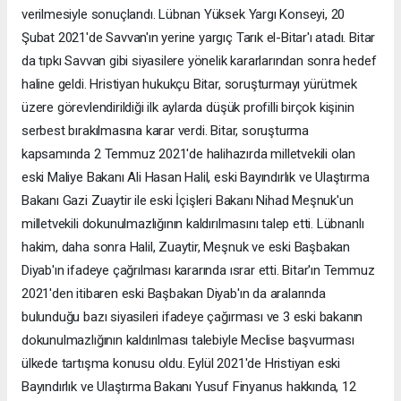
verilmesiyle sonuçlandı. Lübnan Yüksek Yargı Konseyi, 20
Şubat 2021'de Savvan'ın yerine yargıç Tarık el-Bitar'ı atadı. Bitar
da tıpkı Savvan gibi siyasilere yönelik kararlarından sonra hedef
haline geldi. Hristiyan hukukçu Bitar, soruşturmayı yürütmek
üzere görevlendirildiği ilk aylarda düşük profilli birçok kişinin
serbest bırakılmasına karar verdi. Bitar, soruşturma
kapsamında 2 Temmuz 2021'de halihazırda milletvekili olan
eski Maliye Bakanı Ali Hasan Halil, eski Bayındırlık ve Ulaştırma
Bakanı Gazi Zuaytir ile eski İçişleri Bakanı Nihad Meşnuk'un
milletvekili dokunulmazlığının kaldırılmasını talep etti. Lübnanlı
hakim, daha sonra Halil, Zuaytir, Meşnuk ve eski Başbakan
Diyab'ın ifadeye çağrılması kararında ısrar etti. Bitar'ın Temmuz
2021'den itibaren eski Başbakan Diyab'ın da aralarında
bulunduğu bazı siyasileri ifadeye çağırması ve 3 eski bakanın
dokunulmazlığının kaldırılması talebiyle Meclise başvurması
ülkede tartışma konusu oldu. Eylül 2021'de Hristiyan eski
Bayındırlık ve Ulaştırma Bakanı Yusuf Finyanus hakkında, 12