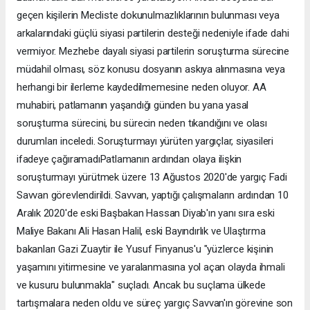
geçen kişilerin Mecliste dokunulmazlıklarının bulunması veya
arkalarındaki güçlü siyasi partilerin desteği nedeniyle ifade dahi
vermiyor. Mezhebe dayalı siyasi partilerin soruşturma sürecine
müdahil olması, söz konusu dosyanın askıya alınmasına veya
herhangi bir ilerleme kaydedilmemesine neden oluyor. AA
muhabiri, patlamanın yaşandığı günden bu yana yasal
soruşturma sürecini, bu sürecin neden tıkandığını ve olası
durumları inceledi. Soruşturmayı yürüten yargıçlar, siyasileri
ifadeye çağıramadıPatlamanın ardından olaya ilişkin
soruşturmayı yürütmek üzere 13 Ağustos 2020'de yargıç Fadi
Savvan görevlendirildi. Savvan, yaptığı çalışmaların ardından 10
Aralık 2020'de eski Başbakan Hassan Diyab'ın yanı sıra eski
Maliye Bakanı Ali Hasan Halil, eski Bayındırlık ve Ulaştırma
bakanları Gazi Zuaytir ile Yusuf Finyanus'u "yüzlerce kişinin
yaşamını yitirmesine ve yaralanmasına yol açan olayda ihmali
ve kusuru bulunmakla" suçladı. Ancak bu suçlama ülkede
tartışmalara neden oldu ve süreç yargıç Savvan'ın görevine son