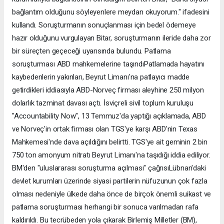
bağlantım olduğunu söyleyenlere meydan okuyorum." ifadesini
kullandı. Soruşturmanın sonuçlanması için bedel ödemeye
hazır olduğunu vurgulayan Bitar, soruşturmanın ileride daha zor
bir süreçten geçeceği uyarısında bulundu. Patlama
soruşturması ABD mahkemelerine taşındıPatlamada hayatını
kaybedenlerin yakınları, Beyrut Limanı'na patlayıcı madde
getirdikleri iddiasıyla ABD-Norveç firması aleyhine 250 milyon
dolarlık tazminat davası açtı. İsviçreli sivil toplum kuruluşu
"Accountability Now", 13 Temmuz'da yaptığı açıklamada, ABD
ve Norveç'in ortak firması olan TGS'ye karşı ABD'nin Texas
Mahkemesi'nde dava açıldığını belirtti. TGS'ye ait geminin 2 bin
750 ton amonyum nitratı Beyrut Limanı'na taşıdığı iddia ediliyor.
BM'den "uluslararası soruşturma açılması" çağrısıLübnan'daki
devlet kurumları üzerinde siyasi partilerin nüfuzunun çok fazla
olması nedeniyle ülkede daha önce de birçok önemli suikast ve
patlama soruşturması herhangi bir sonuca varılmadan rafa
kaldırıldı. Bu tecrübeden yola çıkarak Birlemiş Milletler (BM),