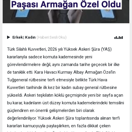
Erkek
|
Kadın
(Haberi Sesli Oku)
Türk Silahlı Kuvvetleri, 2026 yılı Yüksek Askeri Şûra (YAŞ)
kararlarıyla sadece komuta kademesinde yeni
görevlendirmelere değil, aynı zamanda tarihe geçecek bir ilke
de tanıklık etti. Kara Havacı Kurmay Albay Armağan Özel'in
Tuğgeneral rütbesine terfi etmesiyle birlikte Türk Hava
Kuvvetleri tarihinde ilk kez bir kadın subay general rütbesine
yükseldi. Askeri teşkilatın köklü geçmişinde yeni bir sayfa açan
bu karar, kadınların üst düzey komuta kademelerindeki temsilini
güçlendiren en önemli gelişmelerden biri olarak
değerlendiriliyor. Yüksek Askeri Şûra toplantısında alınan terfi
kararları kamuoyuyla paylaşılırken, en fazla dikkat çeken