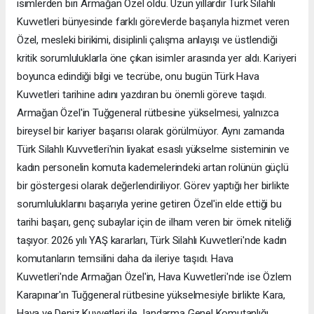
isimlerden biri Armağan Özel oldu. Uzun yıllardır Türk Silahlı
Kuvvetleri bünyesinde farklı görevlerde başarıyla hizmet veren
Özel, mesleki birikimi, disiplinli çalışma anlayışı ve üstlendiği
kritik sorumluluklarla öne çıkan isimler arasında yer aldı. Kariyeri
boyunca edindiği bilgi ve tecrübe, onu bugün Türk Hava
Kuvvetleri tarihine adını yazdıran bu önemli göreve taşıdı.
Armağan Özel'in Tuğgeneral rütbesine yükselmesi, yalnızca
bireysel bir kariyer başarısı olarak görülmüyor. Aynı zamanda
Türk Silahlı Kuvvetleri'nin liyakat esaslı yükselme sisteminin ve
kadın personelin komuta kademelerindeki artan rolünün güçlü
bir göstergesi olarak değerlendiriliyor. Görev yaptığı her birlikte
sorumluluklarını başarıyla yerine getiren Özel'in elde ettiği bu
tarihi başarı, genç subaylar için de ilham veren bir örnek niteliği
taşıyor. 2026 yılı YAŞ kararları, Türk Silahlı Kuvvetleri'nde kadın
komutanların temsilini daha da ileriye taşıdı. Hava
Kuvvetleri'nde Armağan Özel'in, Hava Kuvvetleri'nde ise Özlem
Karapınar'ın Tuğgeneral rütbesine yükselmesiyle birlikte Kara,
Hava ve Deniz Kuvvetleri ile Jandarma Genel Komutanlığı