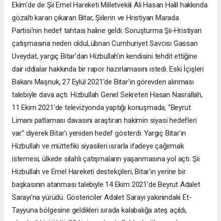
Ekim'de de Şii Emel Hareketi Milletvekili Ali Hasan Halil hakkında
gözaltı kararı çıkaran Bitar, Şiilerin ve Hristiyan Marada
Partisi'nin hedef tahtası haline geldi. Soruşturma Şii-Hristiyan
çatışmasına neden olduLübnan Cumhuriyet Savcısı Gassan
Uveydat, yargıç Bitar'dan Hizbullah'ın kendisini tehdit ettiğine
dair iddialar hakkında bir rapor hazırlamasını istedi. Eski İçişleri
Bakanı Maşnuk, 27 Eylül 2021'de Bitar'ın görevden alınması
talebiyle dava açtı. Hizbullah Genel Sekreteri Hasan Nasrallah,
11 Ekim 2021'de televizyonda yaptığı konuşmada, "Beyrut
Limanı patlaması davasını araştıran hakimin siyasi hedefleri
var." diyerek Bitar'ı yeniden hedef gösterdi. Yargıç Bitar'ın
Hizbullah ve müttefiki siyasileri ısrarla ifadeye çağırmak
istemesi, ülkede silahlı çatışmaların yaşanmasına yol açtı. Şii
Hizbullah ve Emel Hareketi destekçileri, Bitar'ın yerine bir
başkasının atanması talebiyle 14 Ekim 2021'de Beyrut Adalet
Sarayı'na yürüdü. Göstericiler Adalet Sarayı yakınındaki Et-
Tayyuna bölgesine geldikleri sırada kalabalığa ateş açıldı,