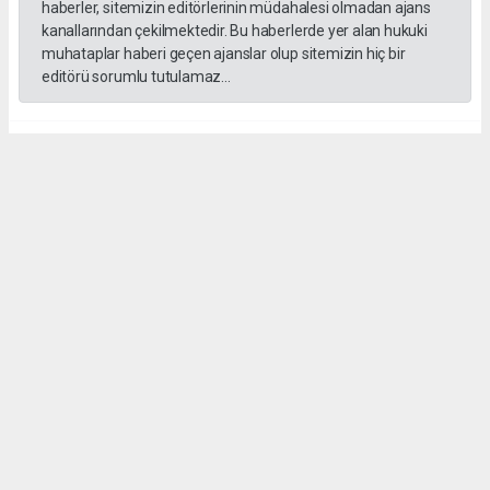
haberler, sitemizin editörlerinin müdahalesi olmadan ajans
kanallarından çekilmektedir. Bu haberlerde yer alan hukuki
muhataplar haberi geçen ajanslar olup sitemizin hiç bir
editörü sorumlu tutulamaz...
#Yüksek askeri şüra
#Tuğgeneral rütbe
#Türk kara kuvvetleri
#tarihe geçti
#paşa
#Armağan Özel
#Hava küvvetleri
#
Okuyu Yorumları
(0)
Gonder
Yorum yazarak Topluluk Kuralları’nı kabul etmiş bulunuyor ve siteye yaptığınız
yorumunuzla ilgili doğrudan veya dolaylı tüm sorumluluğu tek başınıza
üstleniyorsunuz. Yazılan tüm yorumlardan site yönetimi hiçbir şekilde sorumlu
tutulamaz.