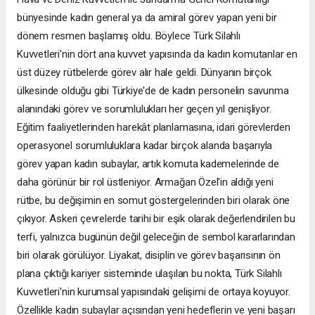
bünyesinde kadın general ya da amiral görev yapan yeni bir
dönem resmen başlamış oldu. Böylece Türk Silahlı
Kuvvetleri'nin dört ana kuvvet yapısında da kadın komutanlar en
üst düzey rütbelerde görev alır hale geldi. Dünyanın birçok
ülkesinde olduğu gibi Türkiye'de de kadın personelin savunma
alanındaki görev ve sorumlulukları her geçen yıl genişliyor.
Eğitim faaliyetlerinden harekât planlamasına, idari görevlerden
operasyonel sorumluluklara kadar birçok alanda başarıyla
görev yapan kadın subaylar, artık komuta kademelerinde de
daha görünür bir rol üstleniyor. Armağan Özel'in aldığı yeni
rütbe, bu değişimin en somut göstergelerinden biri olarak öne
çıkıyor. Askeri çevrelerde tarihi bir eşik olarak değerlendirilen bu
terfi, yalnızca bugünün değil geleceğin de sembol kararlarından
biri olarak görülüyor. Liyakat, disiplin ve görev başarısının ön
plana çıktığı kariyer sisteminde ulaşılan bu nokta, Türk Silahlı
Kuvvetleri'nin kurumsal yapısındaki gelişimi de ortaya koyuyor.
Özellikle kadın subaylar açısından yeni hedeflerin ve yeni başarı