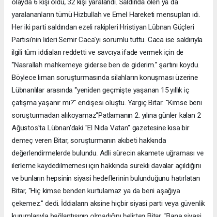
olayda 6 kişi öldü, 32 kişi yaralandı. Saldırıda ölen ya da
yaralananların tümü Hizbullah ve Emel Hareketi mensupları idi.
Her iki parti saldırıdan ezeli rakipleri Hristiyan Lübnan Güçleri
Partisi'nin lideri Semir Caca'yı sorumlu tuttu. Caca ise saldırıyla
ilgili tüm iddiaları reddetti ve savcıya ifade vermek için de
"Nasrallah mahkemeye giderse ben de giderim." şartını koydu.
Böylece liman soruşturmasında silahların konuşması üzerine
Lübnanlılar arasında "yeniden geçmişte yaşanan 15 yıllık iç
çatışma yaşanır mı?" endişesi oluştu. Yargıç Bitar: "Kimse beni
soruşturmadan alıkoyamaz"Patlamanın 2. yılına günler kalan 2
Ağustos'ta Lübnan'daki "El Nida Vatan" gazetesine kısa bir
demeç veren Bitar, soruşturmanın akıbeti hakkında
değerlendirmelerde bulundu. Adli sürecin akamete uğraması ve
ilerleme kaydedilmemesi için hakkında sürekli davalar açıldığını
ve bunların hepsinin siyasi hedeflerinin bulunduğunu hatırlatan
Bitar, "Hiç kimse benden kurtulamaz ya da beni aşağıya
çekemez." dedi. İddiaların aksine hiçbir siyasi parti veya güvenlik
kurumlarıyla bağlantısının olmadığını belirten Bitar, "Bana siyasi