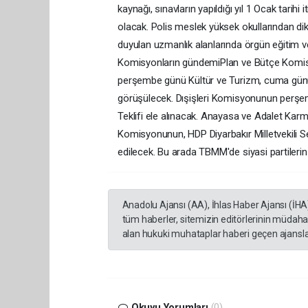
kaynağı, sınavların yapıldığı yıl 1 Ocak tarih
olacak. Polis meslek yüksek okullarından dike
duyulan uzmanlık alanlarında örgün eğitim vere
Komisyonların gündemiPlan ve Bütçe Komisyo
perşembe günü Kültür ve Turizm, cuma günü is
görüşülecek. Dışişleri Komisyonunun perşe
Teklifi ele alınacak. Anayasa ve Adalet K
Komisyonunun, HDP Diyarbakır Milletvekili 
edilecek. Bu arada TBMM'de siyasi partilerin h
Anadolu Ajansı (AA), İhlas Haber Ajansı (İHA
tüm haberler, sitemizin editörlerinin müdaha
alan hukuki muhataplar haberi geçen ajanslar
Okuyu Yorumları
(0)