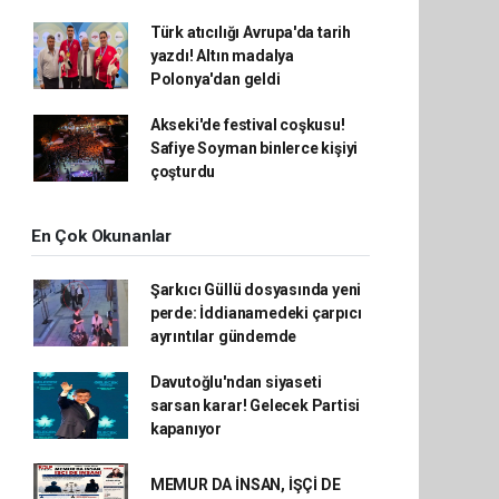
Türk atıcılığı Avrupa'da tarih
yazdı! Altın madalya
Polonya'dan geldi
Akseki'de festival coşkusu!
Safiye Soyman binlerce kişiyi
çoşturdu
En Çok Okunanlar
Şarkıcı Güllü dosyasında yeni
perde: İddianamedeki çarpıcı
ayrıntılar gündemde
Davutoğlu'ndan siyaseti
sarsan karar! Gelecek Partisi
kapanıyor
MEMUR DA İNSAN, İŞÇİ DE