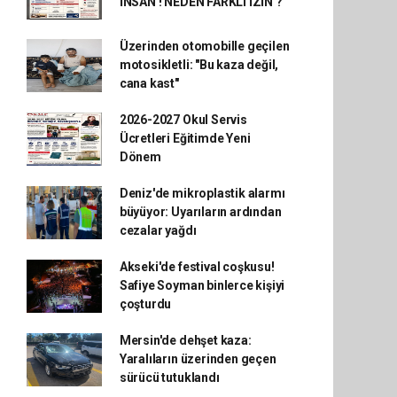
İNSAN ! NEDEN FARKLI İZİN ?
Üzerinden otomobille geçilen
motosikletli: "Bu kaza değil,
cana kast"
2026-2027 Okul Servis
Ücretleri Eğitimde Yeni
Dönem
Deniz'de mikroplastik alarmı
büyüyor: Uyarıların ardından
cezalar yağdı
Akseki'de festival coşkusu!
Safiye Soyman binlerce kişiyi
çoşturdu
Mersin'de dehşet kaza:
Yaralıların üzerinden geçen
sürücü tutuklandı