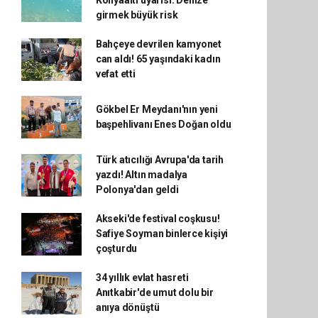
Konyaaltı uyarısı: Denize
girmek büyük risk
Bahçeye devrilen kamyonet
can aldı! 65 yaşındaki kadın
vefat etti
Gökbel Er Meydanı'nın yeni
başpehlivanı Enes Doğan oldu
Türk atıcılığı Avrupa'da tarih
yazdı! Altın madalya
Polonya'dan geldi
Akseki'de festival coşkusu!
Safiye Soyman binlerce kişiyi
çoşturdu
34 yıllık evlat hasreti
Anıtkabir'de umut dolu bir
anıya dönüştü