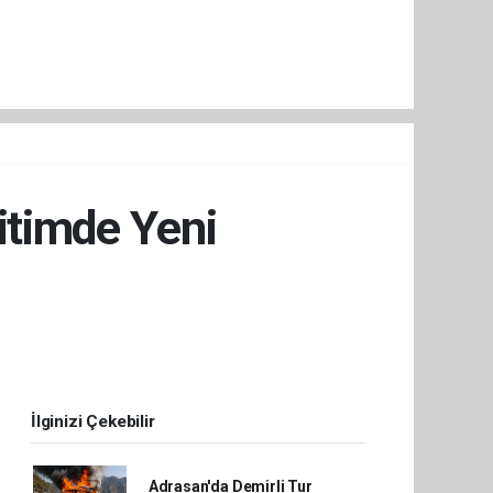
itimde Yeni
İlginizi Çekebilir
Adrasan'da Demirli Tur