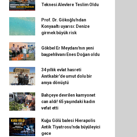
Teknesi Alevlere Teslim Oldu
Prof. Dr. Gökoğlu'ndan
Konyaaltı uyarısı: Denize
girmek büyük risk
Gökbel Er Meydanı'nın yeni
başpehlivanı Enes Doğan oldu
34 yıllık evlat hasreti
Anıtkabir'de umut dolu bir
anıya dönüştü
Bahçeye devrilen kamyonet
can aldı! 65 yaşındaki kadın
vefat etti
Kuğu Gölü balesi Hierapolis
Antik Tiyatrosu'nda büyüleyici
gece