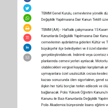
TBMM Genel Kurulu, cemevlerine yönelik düz
Değişiklik Yapılmasına Dair Kanun Teklifi üz
TBMM (AA) - Haftalık çalışmasına 15 Kasım 
Kanunlarda Değişiklik Yapılmasına Dair Kanun
cemevlerinin aydınlatma giderleri Kültür ve T
büyükşehir ilçe belediyeleri ve il özel idarel
gerçekleştirebilecek. İndirimli veya ücretsi
planlarında cemevi yerleri ayrılacak. Motorlu 
olabilecekleri vergisel kayıpları karşılamak
uymayanlara özel usulsüzlük cezası kesilecek
kazası sonucunda ölen sigortalının, genel sağ
ilişkin her türlü borçları terkin edilecek ve ö
bağlanacak. Polis Yüksek Öğretim Kanunu'nd
Kanunu ile Bazı Kanunlarda Değişiklik Yapılm
Polis Akademisi bünyesinde lisans eğitimi v