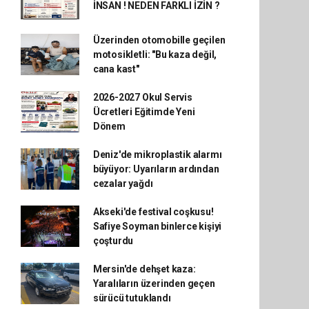
İNSAN ! NEDEN FARKLI İZİN ?
Üzerinden otomobille geçilen
motosikletli: "Bu kaza değil,
cana kast"
2026-2027 Okul Servis
Ücretleri Eğitimde Yeni
Dönem
Deniz'de mikroplastik alarmı
büyüyor: Uyarıların ardından
cezalar yağdı
Akseki'de festival coşkusu!
Safiye Soyman binlerce kişiyi
çoşturdu
Mersin'de dehşet kaza:
Yaralıların üzerinden geçen
sürücü tutuklandı