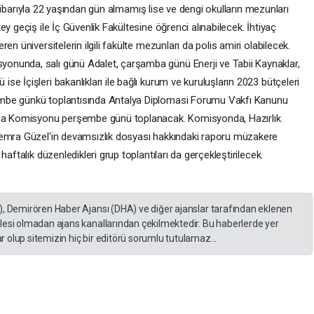
i itibarıyla 22 yaşından gün almamış lise ve dengi okulların mezunları
y geçiş ile İç Güvenlik Fakültesine öğrenci alınabilecek. İhtiyaç
n üniversitelerin ilgili fakülte mezunları da polis amiri olabilecek.
nunda, salı günü Adalet, çarşamba günü Enerji ve Tabii Kaynaklar,
e İçişleri bakanlıkları ile bağlı kurum ve kuruluşların 2023 bütçeleri
mbe günkü toplantısında Antalya Diplomasi Forumu Vakfı Kanunu
arma Komisyonu perşembe günü toplanacak. Komisyonda, Hazırlık
Semra Güzel'in devamsızlık dosyası hakkındaki raporu müzakere
aftalık düzenledikleri grup toplantıları da gerçekleştirilecek.
), Demirören Haber Ajansı (DHA) ve diğer ajanslar tarafından eklenen
lesi olmadan ajans kanallarından çekilmektedir. Bu haberlerde yer
 olup sitemizin hiç bir editörü sorumlu tutulamaz...