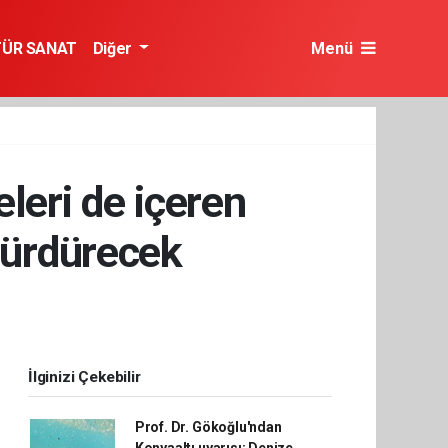
TÜR SANAT
Diğer
Menü
leri de içeren
 sürdürecek
İlginizi Çekebilir
Prof. Dr. Gökoğlu'ndan