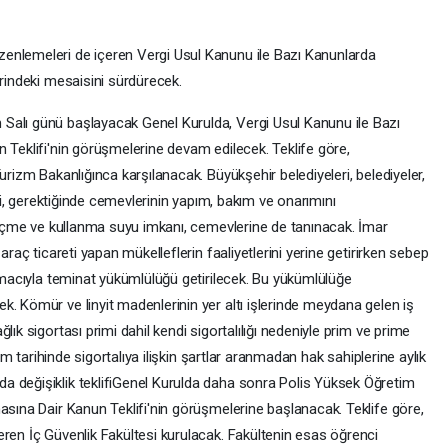
enlemeleri de içeren Vergi Usul Kanunu ile Bazı Kanunlarda
erindeki mesaisini sürdürecek.
Salı günü başlayacak Genel Kurulda, Vergi Usul Kanunu ile Bazı
 Teklifi'nin görüşmelerine devam edilecek. Teklife göre,
urizm Bakanlığınca karşılanacak. Büyükşehir belediyeleri, belediyeler,
eri, gerektiğinde cemevlerinin yapım, bakım ve onarımını
z içme ve kullanma suyu imkanı, cemevlerine de tanınacak. İmar
araç ticareti yapan mükelleflerin faaliyetlerini yerine getirirken sebep
 amacıyla teminat yükümlülüğü getirilecek. Bu yükümlülüğe
. Kömür ve linyit madenlerinin yer altı işlerinde meydana gelen iş
lık sigortası primi dahil kendi sigortalılığı nedeniyle prim ve prime
lüm tarihinde sigortalıya ilişkin şartlar aranmadan hak sahiplerine aylık
a değişiklik teklifiGenel Kurulda daha sonra Polis Yüksek Öğretim
asına Dair Kanun Teklifi'nin görüşmelerine başlanacak. Teklife göre,
eren İç Güvenlik Fakültesi kurulacak. Fakültenin esas öğrenci