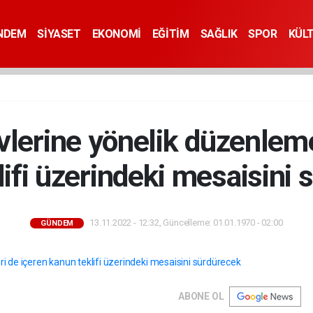
NDEM
SİYASET
EKONOMİ
EĞİTİM
SAĞLIK
SPOR
KÜL
lerine yönelik düzenleme
ifi üzerindeki mesaisini
13.11.2022 - 12:32, Güncelleme: 01.01.1970 - 02:00
GÜNDEM
ABONE OL