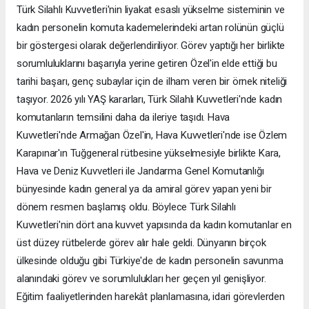
Türk Silahlı Kuvvetleri'nin liyakat esaslı yükselme sisteminin ve
kadın personelin komuta kademelerindeki artan rolünün güçlü
bir göstergesi olarak değerlendiriliyor. Görev yaptığı her birlikte
sorumluluklarını başarıyla yerine getiren Özel'in elde ettiği bu
tarihi başarı, genç subaylar için de ilham veren bir örnek niteliği
taşıyor. 2026 yılı YAŞ kararları, Türk Silahlı Kuvvetleri'nde kadın
komutanların temsilini daha da ileriye taşıdı. Hava
Kuvvetleri'nde Armağan Özel'in, Hava Kuvvetleri'nde ise Özlem
Karapınar'ın Tuğgeneral rütbesine yükselmesiyle birlikte Kara,
Hava ve Deniz Kuvvetleri ile Jandarma Genel Komutanlığı
bünyesinde kadın general ya da amiral görev yapan yeni bir
dönem resmen başlamış oldu. Böylece Türk Silahlı
Kuvvetleri'nin dört ana kuvvet yapısında da kadın komutanlar en
üst düzey rütbelerde görev alır hale geldi. Dünyanın birçok
ülkesinde olduğu gibi Türkiye'de de kadın personelin savunma
alanındaki görev ve sorumlulukları her geçen yıl genişliyor.
Eğitim faaliyetlerinden harekât planlamasına, idari görevlerden