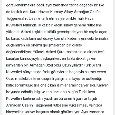
görevlendirmelere değil, aynı zamanda tarihe geçecek bir ilke
de tanıklık etti. Kara Havacı Kurmay Albay Armağan Özel'in
Tuğgeneral rütbesine terfi etmesiyle birlikte Türk Hava
Kuvvetleri tarihinde ilk kez bir kadın subay general rütbesine
yükseldi. Askeri teşkilatın köklü geçmişinde yeni bir sayfa açan
bu karar, kadınların üst düzey komuta kademelerindeki temsilini
güçlendiren en önemli gelişmelerden biri olarak
değerlendiriliyor. Yüksek Askeri Şûra toplantısında alınan terfi
kararları kamuoyuyla paylaşılırken, en fazla dikkat çeken
isimlerden biri Armağan Özel oldu. Uzun yıllardır Türk Silahlı
Kuvvetleri bünyesinde farklı görevlerde başarıyla hizmet veren
Özel, mesleki birikimi, disiplinli çalışma anlayışı ve üstlendiği
kritik sorumluluklarla öne çıkan isimler arasında yer aldı. Kariyeri
boyunca edindiği bilgi ve tecrübe, onu bugün Türk Hava
Kuvvetleri tarihine adını yazdıran bu önemli göreve taşıdı.
Armağan Özel'in Tuğgeneral rütbesine yükselmesi, yalnızca
bireysel bir kariyer başarısı olarak görülmüyor. Aynı zamanda