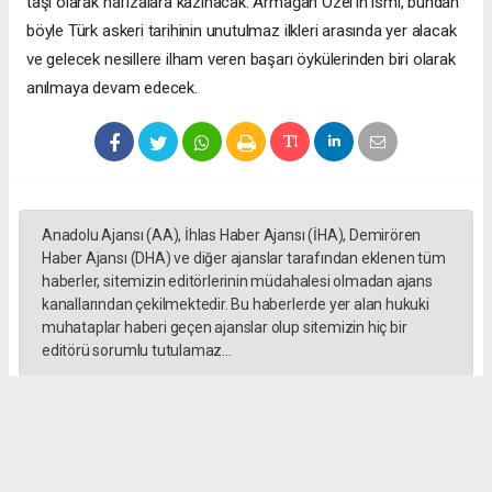
taşı olarak hafızalara kazınacak. Armağan Özel'in ismi, bundan
böyle Türk askeri tarihinin unutulmaz ilkleri arasında yer alacak
ve gelecek nesillere ilham veren başarı öykülerinden biri olarak
anılmaya devam edecek.
Anadolu Ajansı (AA), İhlas Haber Ajansı (İHA), Demirören
Haber Ajansı (DHA) ve diğer ajanslar tarafından eklenen tüm
haberler, sitemizin editörlerinin müdahalesi olmadan ajans
kanallarından çekilmektedir. Bu haberlerde yer alan hukuki
muhataplar haberi geçen ajanslar olup sitemizin hiç bir
editörü sorumlu tutulamaz...
#Yüksek askeri şüra
#Tuğgeneral rütbe
#Türk kara kuvvetleri
#tarihe geçti
#paşa
#Armağan Özel
#Hava küvvetleri
#