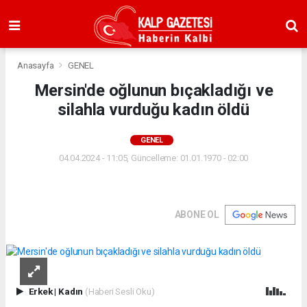
Anasayfa
GENEL
Mersin'de oğlunun bıçakladığı ve
silahla vurduğu kadın öldü
GENEL
04.04.2024 - 11:05, Güncelleme: 01.01.1970 - 02:00
ABONE OL
Erkek
|
Kadın
(Haberi Sesli Oku)