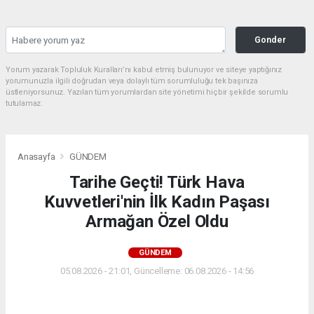
Gonder
Yorum yazarak Topluluk Kuralları’nı kabul etmiş bulunuyor ve siteye yaptığınız
yorumunuzla ilgili doğrudan veya dolaylı tüm sorumluluğu tek başınıza
üstleniyorsunuz. Yazılan tüm yorumlardan site yönetimi hiçbir şekilde sorumlu
tutulamaz.
Anasayfa
GÜNDEM
Tarihe Geçti! Türk Hava
Kuvvetleri'nin İlk Kadın Paşası
Armağan Özel Oldu
GÜNDEM
05.08.2026 - 21:01, Güncelleme: 06.08.2026 - 14:56