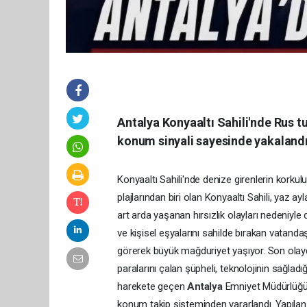
Antalya Konyaaltı Sahili'nde Rus tu
konum sinyali sayesinde yakalandı.
Konyaaltı Sahili'nde denize girenlerin korkulu
plajlarından biri olan Konyaaltı Sahili, yaz a
art arda yaşanan hırsızlık olayları nedeniyl
ve kişisel eşyalarını sahilde bırakan vatandaş
görerek büyük mağduriyet yaşıyor. Son olayda,
paralarını çalan şüpheli, teknolojinin sağla
harekete geçen
Antalya
Emniyet Müdürlüğü 
konum takip sisteminden yararlandı. Yapılan 