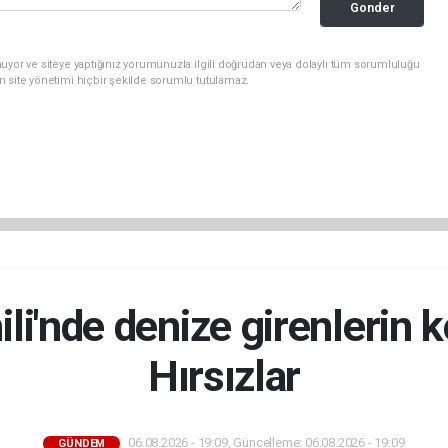
Gonder
uyor ve siteye yaptığınız yorumunuzla ilgili doğrudan veya dolaylı tüm sorumluluğu
n site yönetimi hiçbir şekilde sorumlu tutulamaz.
ili'nde denize girenlerin k
Hırsızlar
06.08.2026 - 19:09, Güncelleme: 06.08.2026 - 19:09
GÜNDEM