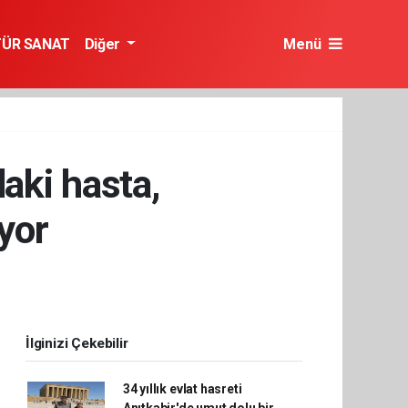
TÜR SANAT
Diğer
Menü
aki hasta,
iyor
İlginizi Çekebilir
34 yıllık evlat hasreti