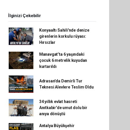
İlginizi Çekebilir
Konyaaltı Sahili'nde denize
girenlerin korkulu rüyası:
Hırsızlar
Manavgat’ta 6 yaşındaki
çocuk 6 metrelik kuyudan
kurtarıldı
Adrasan'da Demirli Tur
Teknesi Alevlere Teslim Oldu
34 yıllık evlat hasreti
Anıtkabir'de umut dolu bir
anıya dönüştü
Antalya Büyükşehir