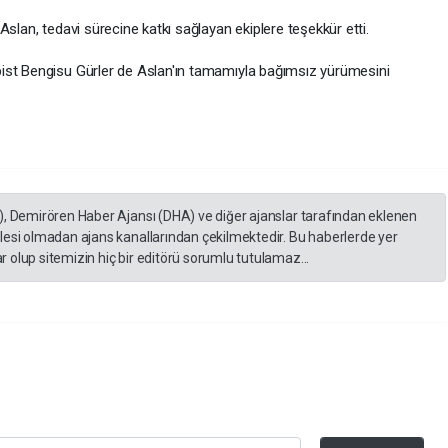
slan, tedavi sürecine katkı sağlayan ekiplere teşekkür etti.
ist Bengisu Gürler de Aslan'ın tamamıyla bağımsız yürümesini
), Demirören Haber Ajansı (DHA) ve diğer ajanslar tarafından eklenen
lesi olmadan ajans kanallarından çekilmektedir. Bu haberlerde yer
 olup sitemizin hiç bir editörü sorumlu tutulamaz...