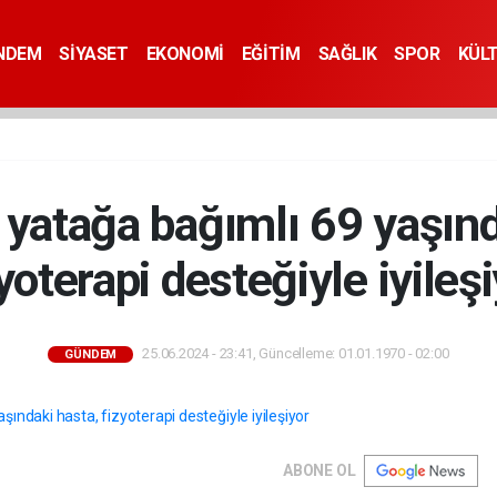
NDEM
SİYASET
EKONOMİ
EĞİTİM
SAĞLIK
SPOR
KÜL
 yatağa bağımlı 69 yaşınd
yoterapi desteğiyle iyileş
25.06.2024 - 23:41, Güncelleme: 01.01.1970 - 02:00
GÜNDEM
ABONE OL