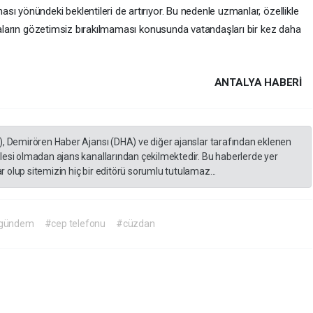
ı yönündeki beklentileri de artırıyor. Bu nedenle uzmanlar, özellikle
şyaların gözetimsiz bırakılmaması konusunda vatandaşları bir kez daha
ANTALYA HABERİ
), Demirören Haber Ajansı (DHA) ve diğer ajanslar tarafından eklenen
lesi olmadan ajans kanallarından çekilmektedir. Bu haberlerde yer
 olup sitemizin hiç bir editörü sorumlu tutulamaz...
gündem
#cep telefonu
#cüzdan