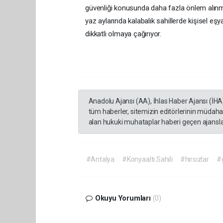
güvenliği konusunda daha fazla önlem alınmas
yaz aylarında kalabalık sahillerde kişisel e
dikkatli olmaya çağırıyor.
Anadolu Ajansı (AA), İhlas Haber Ajansı (İHA
tüm haberler, sitemizin editörlerinin müdaha
alan hukuki muhataplar haberi geçen ajanslar
#Antalya
#Konyaaltı Sahili
#hırsızlar
#
Okuyu Yorumları
(0)