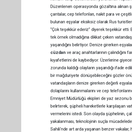
Düzenlenen operasyonda gözaltına alınan şü
çantalar, cep telefonları, nakit para ve çeşitli
bulunan eşyalar eksiksiz olarak Rus turistler
"Çok teşekkür ederiz" diyerek teşekkür etti.
tek örnek olmadığına dikkat çeken vatandaşla
yaşandığını belirtiyor. Denize girerken eşyala
cüzdan
ve araç anahtarlarının çalındığını fa
kıyafetlerini de kaybediyor. Üzerlerine giyece
zorunda kaldığı olayların yaşandığı ifade edil
bir mağduriyete dönüşebileceğini gözler önü
vatandaşların denize girerken değerli eşya
dolaplarını kullanmalarını ve cep telefonların
Emniyet Müdürlüğü ekipleri de yaz sezonu b
belirterek, şüpheli hareketlerle karşılaşan v
vermelerini istedi. Son olayda şüphelinin, ç
yakalanması, teknolojinin suçla mücadelede
Sahili'nde art arda yaşanan benzer vakalar, h