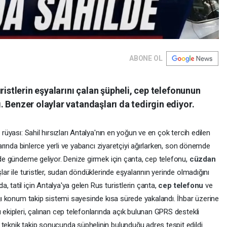
ABONE OL
ristlerin eşyalarını çalan şüpheli, cep telefonunun
 Benzer olaylar vatandaşları da tedirgin ediyor.
 rüyası: Sahil hırsızları Antalya'nın en yoğun ve en çok tercih edilen
ylarında binlerce yerli ve yabancı ziyaretçiyi ağırlarken, son dönemde
e de gündeme geliyor. Denize girmek için çanta, cep telefonu,
cüzdan
lar ile turistler, sudan döndüklerinde eşyalarının yerinde olmadığını
 tatil için Antalya'ya gelen Rus turistlerin çanta,
cep telefonu
ve
dığı konum takip sistemi sayesinde kısa sürede yakalandı. İhbar üzerine
ekipleri, çalınan cep telefonlarında açık bulunan GPRS destekli
teknik takip sonucunda şüphelinin bulunduğu adres tespit edildi.