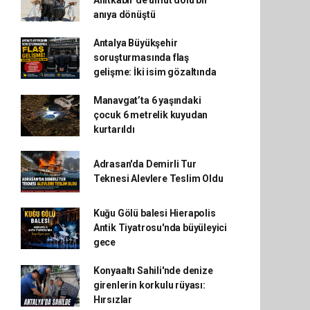
Anıtkabir'de umut dolu bir
anıya dönüştü
Antalya Büyükşehir
soruşturmasında flaş
gelişme: İki isim gözaltında
Manavgat’ta 6 yaşındaki
çocuk 6 metrelik kuyudan
kurtarıldı
Adrasan'da Demirli Tur
Teknesi Alevlere Teslim Oldu
Kuğu Gölü balesi Hierapolis
Antik Tiyatrosu'nda büyüleyici
gece
Konyaaltı Sahili'nde denize
girenlerin korkulu rüyası:
Hırsızlar