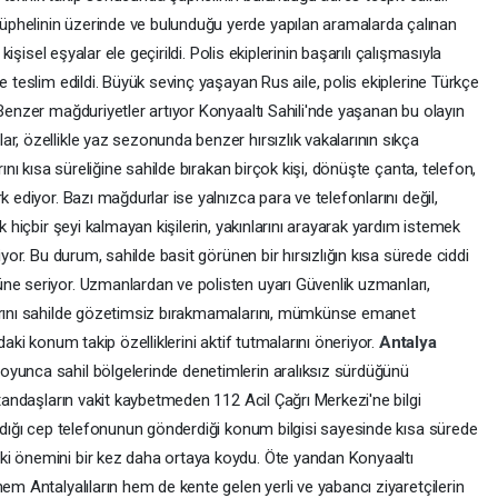
phelinin üzerinde ve bulunduğu yerde yapılan aramalarda çalınan
 kişisel eşyalar ele geçirildi. Polis ekiplerinin başarılı çalışmasıyla
e teslim edildi. Büyük sevinç yaşayan Rus aile, polis ekiplerine Türkçe
 Benzer mağduriyetler artıyor Konyaaltı Sahili'nde yaşanan bu olayın
r, özellikle yaz sezonunda benzer hırsızlık vakalarının sıkça
rını kısa süreliğine sahilde bırakan birçok kişi, dönüşte çanta, telefon,
rk ediyor. Bazı mağdurlar ise yalnızca para ve telefonlarını değil,
k hiçbir şeyi kalmayan kişilerin, yakınlarını arayarak yardım istemek
iyor. Bu durum, sahilde basit görünen bir hırsızlığın kısa sürede ciddi
ne seriyor. Uzmanlardan ve polisten uyarı Güvenlik uzmanları,
larını sahilde gözetimsiz bırakmamalarını, mümkünse emanet
daki konum takip özelliklerini aktif tutmalarını öneriyor.
Antalya
oyunca sahil bölgelerinde denetimlerin aralıksız sürdüğünü
atandaşların vakit kaybetmeden 112 Acil Çağrı Merkezi'ne bilgi
aldığı cep telefonunun gönderdiği konum bilgisi sayesinde kısa sürede
ki önemini bir kez daha ortaya koydu. Öte yandan Konyaaltı
em Antalyalıların hem de kente gelen yerli ve yabancı ziyaretçilerin