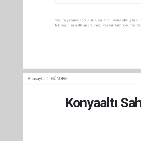
Yorum yazarak Topluluk Kuralları’nı kabul etmiş bulun
tek başınıza üstleniyorsunuz. Yazılan tüm yorumlarda
Anasayfa
GÜNDEM
Konyaaltı Sah