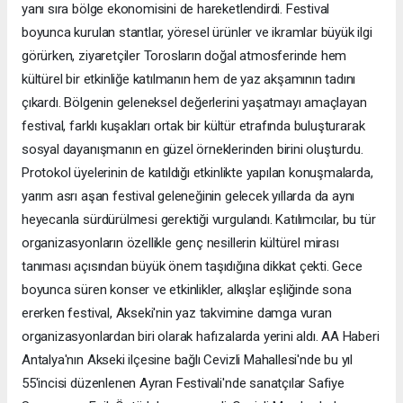
yanı sıra bölge ekonomisini de hareketlendirdi. Festival
boyunca kurulan stantlar, yöresel ürünler ve ikramlar büyük ilgi
görürken, ziyaretçiler Torosların doğal atmosferinde hem
kültürel bir etkinliğe katılmanın hem de yaz akşamının tadını
çıkardı. Bölgenin geleneksel değerlerini yaşatmayı amaçlayan
festival, farklı kuşakları ortak bir kültür etrafında buluşturarak
sosyal dayanışmanın en güzel örneklerinden birini oluşturdu.
Protokol üyelerinin de katıldığı etkinlikte yapılan konuşmalarda,
yarım asrı aşan festival geleneğinin gelecek yıllarda da aynı
heyecanla sürdürülmesi gerektiği vurgulandı. Katılımcılar, bu tür
organizasyonların özellikle genç nesillerin kültürel mirası
tanıması açısından büyük önem taşıdığına dikkat çekti. Gece
boyunca süren konser ve etkinlikler, alkışlar eşliğinde sona
ererken festival, Akseki'nin yaz takvimine damga vuran
organizasyonlardan biri olarak hafızalarda yerini aldı. AA Haberi
Antalya'nın Akseki ilçesine bağlı Cevizli Mahallesi'nde bu yıl
55'incisi düzenlenen Ayran Festivali'nde sanatçılar Safiye