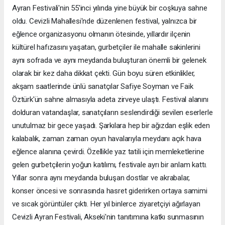
Ayran Festivali'nin 55'inci yılında yine büyük bir coşkuya sahne
oldu. Cevizli Mahallesi'nde düzenlenen festival, yalnızca bir
eğlence organizasyonu olmanın ötesinde, yıllardır ilçenin
kültürel hafızasını yaşatan, gurbetçiler ile mahalle sakinlerini
aynı sofrada ve aynı meydanda buluşturan önemli bir gelenek
olarak bir kez daha dikkat çekti. Gün boyu süren etkinlikler,
akşam saatlerinde ünlü sanatçılar Safiye Soyman ve Faik
Öztürk'ün sahne almasıyla adeta zirveye ulaştı. Festival alanını
dolduran vatandaşlar, sanatçıların seslendirdiği sevilen eserlerle
unutulmaz bir gece yaşadı. Şarkılara hep bir ağızdan eşlik eden
kalabalık, zaman zaman oyun havalarıyla meydanı açık hava
eğlence alanına çevirdi. Özellikle yaz tatili için memleketlerine
gelen gurbetçilerin yoğun katılımı, festivale ayrı bir anlam kattı.
Yıllar sonra aynı meydanda buluşan dostlar ve akrabalar,
konser öncesi ve sonrasında hasret giderirken ortaya samimi
ve sıcak görüntüler çıktı. Her yıl binlerce ziyaretçiyi ağırlayan
Cevizli Ayran Festivali, Akseki'nin tanıtımına katkı sunmasının