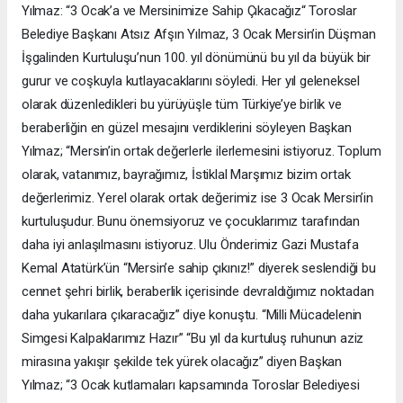
Yılmaz: “3 Ocak’a ve Mersinimize Sahip Çıkacağız“ Toroslar
Belediye Başkanı Atsız Afşın Yılmaz, 3 Ocak Mersin’in Düşman
İşgalinden Kurtuluşu’nun 100. yıl dönümünü bu yıl da büyük bir
gurur ve coşkuyla kutlayacaklarını söyledi. Her yıl geleneksel
olarak düzenledikleri bu yürüyüşle tüm Türkiye’ye birlik ve
beraberliğin en güzel mesajını verdiklerini söyleyen Başkan
Yılmaz; “Mersin’in ortak değerlerle ilerlemesini istiyoruz. Toplum
olarak, vatanımız, bayrağımız, İstiklal Marşımız bizim ortak
değerlerimiz. Yerel olarak ortak değerimiz ise 3 Ocak Mersin’in
kurtuluşudur. Bunu önemsiyoruz ve çocuklarımız tarafından
daha iyi anlaşılmasını istiyoruz. Ulu Önderimiz Gazi Mustafa
Kemal Atatürk’ün “Mersin’e sahip çıkınız!” diyerek seslendiği bu
cennet şehri birlik, beraberlik içerisinde devraldığımız noktadan
daha yukarılara çıkaracağız” diye konuştu. “Milli Mücadelenin
Simgesi Kalpaklarımız Hazır” “Bu yıl da kurtuluş ruhunun aziz
mirasına yakışır şekilde tek yürek olacağız” diyen Başkan
Yılmaz; “3 Ocak kutlamaları kapsamında Toroslar Belediyesi