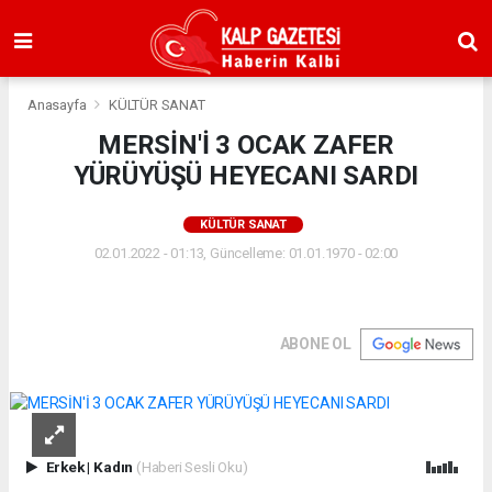
Anasayfa
KÜLTÜR SANAT
MERSİN'İ 3 OCAK ZAFER
YÜRÜYÜŞÜ HEYECANI SARDI
KÜLTÜR SANAT
02.01.2022 - 01:13, Güncelleme: 01.01.1970 - 02:00
ABONE OL
Erkek
|
Kadın
(Haberi Sesli Oku)