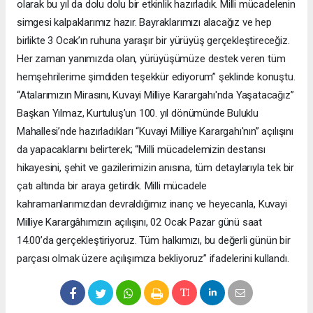
olarak bu yıl da dolu dolu bir etkinlik hazırladık. Milli mücadelenin
simgesi kalpaklarımız hazır. Bayraklarımızı alacağız ve hep
birlikte 3 Ocak’ın ruhuna yaraşır bir yürüyüş gerçekleştireceğiz.
Her zaman yanımızda olan, yürüyüşümüze destek veren tüm
hemşehrilerime şimdiden teşekkür ediyorum” şeklinde konuştu.
“Atalarımızın Mirasını, Kuvayi Milliye Karargahı'nda Yaşatacağız”
Başkan Yılmaz, Kurtuluş’un 100. yıl dönümünde Buluklu
Mahallesi’nde hazırladıkları “Kuvayi Milliye Karargahı'nın” açılışını
da yapacaklarını belirterek; “Milli mücadelemizin destansı
hikayesini, şehit ve gazilerimizin anısına, tüm detaylarıyla tek bir
çatı altında bir araya getirdik. Milli mücadele
kahramanlarımızdan devraldığımız inanç ve heyecanla, Kuvayi
Milliye Karargâhımızın açılışını, 02 Ocak Pazar günü saat
14.00’da gerçekleştiriyoruz. Tüm halkımızı, bu değerli günün bir
parçası olmak üzere açılışımıza bekliyoruz” ifadelerini kullandı.