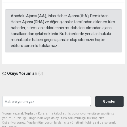
Anadolu Ajansı (AA), İhlas Haber Ajansı (İHA), Demirören
Haber Ajansı (DHA) ve diğer ajanslar tarafından eklenen tüm
haberler, sitemizin editörlerinin müdahalesi olmadan ajans
kanallarından çekilmektedir. Bu haberlerde yer alan hukuki
muhataplar haberi geçen ajanslar olup sitemizin hiç bir
editörü sorumlu tutulamaz...
Okuyu Yorumları
(0)
Gonder
Yorum yazarak Topluluk Kuralları’nı kabul etmiş bulunuyor ve siteye yaptığınız
yorumunuzla ilgili doğrudan veya dolaylı tüm sorumluluğu tek başınıza
üstleniyorsunuz. Yazılan tüm yorumlardan site yönetimi hiçbir şekilde sorumlu