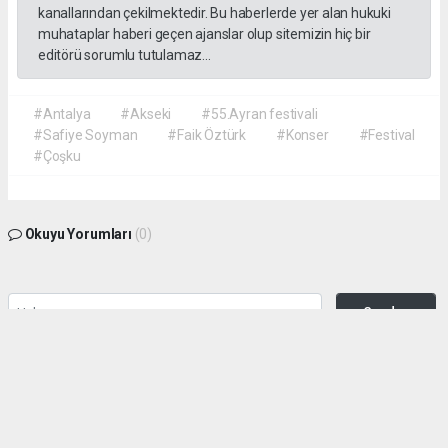
kanallarından çekilmektedir. Bu haberlerde yer alan hukuki
muhataplar haberi geçen ajanslar olup sitemizin hiç bir
editörü sorumlu tutulamaz...
#Antalya
#Akseki
#55.Ayran festivali
#Safiye Soyman
#Faik Öztürk
#Konser
#Festival
#Çoşku
Okuyu Yorumları
(0)
Gonder
Yorum yazarak Topluluk Kuralları’nı kabul etmiş bulunuyor ve siteye yaptığınız
yorumunuzla ilgili doğrudan veya dolaylı tüm sorumluluğu tek başınıza
üstleniyorsunuz. Yazılan tüm yorumlardan site yönetimi hiçbir şekilde sorumlu
tutulamaz.