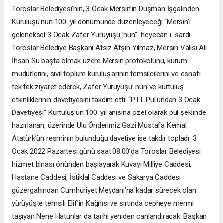
Toroslar Belediyesi’nin, 3 Ocak Mersin’in Düşman İşgalinden
Kuruluşu'nun 100. yıl dönümünde düzenleyeceği “Mersin’i
geleneksel 3 Ocak Zafer Yürüyüşü ’nün” heyecan ı sardı.
Toroslar Belediye Başkanı Atsız Afşın Yılmaz, Mersin Valisi Ali
İhsan Su başta olmak üzere Mersin protokolünü, kurum
müdürlerini, sivil toplum kuruluşlarının temsilcilerini ve esnafı
tek tek ziyaret ederek, Zafer Yürüyüşü’ nün ve kurtuluş
etkinliklerinin davetiyesini takdim etti. “PTT Pul'undan 3 Ocak
Davetiyesi” Kurtuluş’un 100. yıl anısına özel olarak pul şeklinde
hazırlanan, üzerinde Ulu Önderimiz Gazi Mustafa Kemal
Atatürk’ün resminin bulunduğu davetiye ise takdir topladı. 3
Ocak 2022 Pazartesi günü saat 08.00’da Toroslar Belediyesi
hizmet binası önünden başlayarak Kuvayi Milliye Caddesi,
Hastane Caddesi, İstiklal Caddesi ve Sakarya Caddesi
güzergahından Cumhuriyet Meydanı’na kadar sürecek olan
yürüyüşte temsili Elif’in Kağnısı ve sırtında cepheye mermi
taşıyan Nene Hatunlar da tarihi yeniden canlandıracak. Başkan