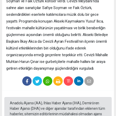
Soyman ve Faik Öztürk konser verdi. Cevizli Meydanı'nda
sahne alan sanatçılar Safiye Soyman ve Faik Öztürk,
seslendirdikleri eserlerle katılımcılara müzik dolu bir gece
yaşattı. Programda konuşan Akseki Kaymakamı Yusuf Ilıca,
festivalin mahalle kültürünün yaşatılması ve birlik beraberliğin
güçlenmesi açısından önemli olduğunu belirtti. Akseki Belediye
Başkanı İlkay Akca da Cevizli Ayran Festivali'nin ilçenin önemli
kültürel etkinliklerinden biri olduğunu ifade ederek
organizasyonda emeği geçenlere teşekkür etti. Cevizli Mahalle
Muhtarı Harun Çınar ise gurbetçilerle mahalle halkını bir araya
getiren etkinliğin dayanışmayı güçlendirdiğini vurguladı.
Anadolu Ajansı (AA), İhlas Haber Ajansı (İHA), Demirören
Haber Ajansı (DHA) ve diğer ajanslar tarafından eklenen tüm
haberler, sitemizin editörlerinin müdahalesi olmadan ajans