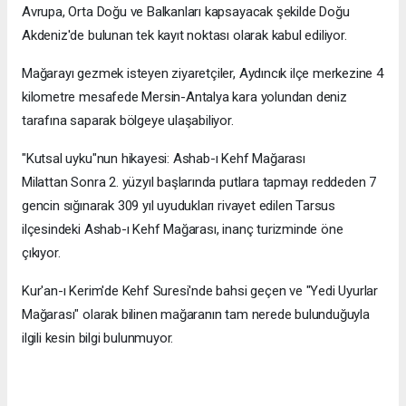
Avrupa, Orta Doğu ve Balkanları kapsayacak şekilde Doğu
Akdeniz'de bulunan tek kayıt noktası olarak kabul ediliyor.
Mağarayı gezmek isteyen ziyaretçiler, Aydıncık ilçe merkezine 4
kilometre mesafede Mersin-Antalya kara yolundan deniz
tarafına saparak bölgeye ulaşabiliyor.
"Kutsal uyku"nun hikayesi: Ashab-ı Kehf Mağarası
Milattan Sonra 2. yüzyıl başlarında putlara tapmayı reddeden 7
gencin sığınarak 309 yıl uyudukları rivayet edilen Tarsus
ilçesindeki Ashab-ı Kehf Mağarası, inanç turizminde öne
çıkıyor.
Kur'an-ı Kerim'de Kehf Suresi'nde bahsi geçen ve "Yedi Uyurlar
Mağarası" olarak bilinen mağaranın tam nerede bulunduğuyla
ilgili kesin bilgi bulunmuyor.