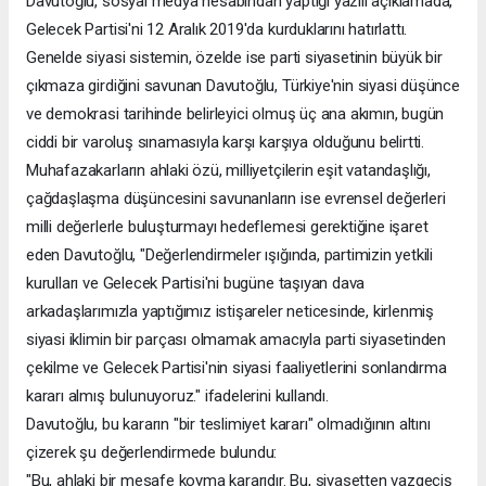
Davutoğlu, sosyal medya hesabından yaptığı yazılı açıklamada,
Gelecek Partisi'ni 12 Aralık 2019'da kurduklarını hatırlattı.
Genelde siyasi sistemin, özelde ise parti siyasetinin büyük bir
çıkmaza girdiğini savunan Davutoğlu, Türkiye'nin siyasi düşünce
ve demokrasi tarihinde belirleyici olmuş üç ana akımın, bugün
ciddi bir varoluş sınamasıyla karşı karşıya olduğunu belirtti.
Muhafazakarların ahlaki özü, milliyetçilerin eşit vatandaşlığı,
çağdaşlaşma düşüncesini savunanların ise evrensel değerleri
milli değerlerle buluşturmayı hedeflemesi gerektiğine işaret
eden Davutoğlu, "Değerlendirmeler ışığında, partimizin yetkili
kurulları ve Gelecek Partisi'ni bugüne taşıyan dava
arkadaşlarımızla yaptığımız istişareler neticesinde, kirlenmiş
siyasi iklimin bir parçası olmamak amacıyla parti siyasetinden
çekilme ve Gelecek Partisi'nin siyasi faaliyetlerini sonlandırma
kararı almış bulunuyoruz." ifadelerini kullandı.
Davutoğlu, bu kararın "bir teslimiyet kararı" olmadığının altını
çizerek şu değerlendirmede bulundu:
"Bu, ahlaki bir mesafe koyma kararıdır. Bu, siyasetten vazgeçiş