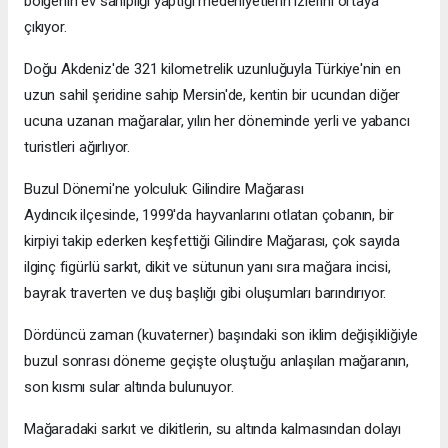
bölgenin ev sahipliği yaptığı medeniyetlerin izlerini ortaya
çıkıyor.
Doğu Akdeniz'de 321 kilometrelik uzunluğuyla Türkiye'nin en
uzun sahil şeridine sahip Mersin'de, kentin bir ucundan diğer
ucuna uzanan mağaralar, yılın her döneminde yerli ve yabancı
turistleri ağırlıyor.
Buzul Dönemi'ne yolculuk: Gilindire Mağarası
Aydıncık ilçesinde, 1999'da hayvanlarını otlatan çobanın, bir
kirpiyi takip ederken keşfettiği Gilindire Mağarası, çok sayıda
ilginç figürlü sarkıt, dikit ve sütunun yanı sıra mağara incisi,
bayrak traverten ve duş başlığı gibi oluşumları barındırıyor.
Dördüncü zaman (kuvaterner) başındaki son iklim değişikliğiyle
buzul sonrası döneme geçişte oluştuğu anlaşılan mağaranın,
son kısmı sular altında bulunuyor.
Mağaradaki sarkıt ve dikitlerin, su altında kalmasından dolayı