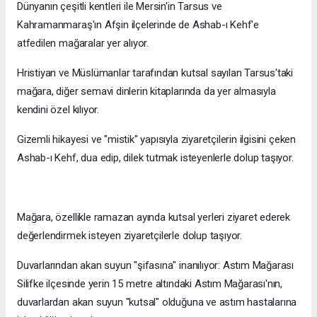
Dünyanın çeşitli kentleri ile Mersin'in Tarsus ve
Kahramanmaraş'ın Afşin ilçelerinde de Ashab-ı Kehf'e
atfedilen mağaralar yer alıyor.
Hristiyan ve Müslümanlar tarafından kutsal sayılan Tarsus'taki
mağara, diğer semavi dinlerin kitaplarında da yer almasıyla
kendini özel kılıyor.
Gizemli hikayesi ve "mistik" yapısıyla ziyaretçilerin ilgisini çeken
Ashab-ı Kehf, dua edip, dilek tutmak isteyenlerle dolup taşıyor.
Mağara, özellikle ramazan ayında kutsal yerleri ziyaret ederek
değerlendirmek isteyen ziyaretçilerle dolup taşıyor.
Duvarlarından akan suyun "şifasına" inanılıyor: Astım Mağarası
Silifke ilçesinde yerin 15 metre altındaki Astım Mağarası'nın,
duvarlardan akan suyun "kutsal" olduğuna ve astım hastalarına