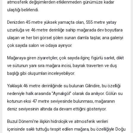
atmosferik değişimlerden etkilenmeden günümüze kadar
ulaştığı belirlendi.
Denizden 45 metre yüksek yamaçta olan, 555 metre yatay
uzunluğa ve 46 metre derinliğe sahip mağarada dev boyutlara
ulaşan ve her biri görsel şölen sunan damla taşlar, ana galeriyi
çok sayıda salon ve odaya ayırıyor.
Mağaraya giren ziyaretçiler, çok sayıda ilginç figürlü sarkıt, dikit
ve sütunun yanı sıra mağara incisi, bayrak traverten ve duş
başlığı gibi oluşumları inceleyebiliyor.
Yaklaşık 46 metre derinliğinde su bulunan Gilindire, bu özelliği
nedeniyle halk arasında "Aynalıgöl" olarak da anılıyor. Gölün su
kotunun eksi 47 metre seviyesinde bulunması, mağaranın
deniz seviyesinin altında da devam ettiğini gösteriyor.
Buzul Dönemi'ne ilişkin hidrolojik ve atmosferik verileri
içerisinde saklı tuttuğu tespit edilen mağara, bu özelliğiyle Doğu