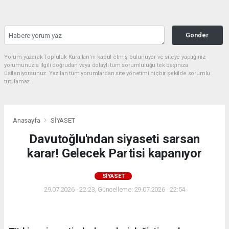
Gonder
Yorum yazarak Topluluk Kuralları’nı kabul etmiş bulunuyor ve siteye yaptığınız
yorumunuzla ilgili doğrudan veya dolaylı tüm sorumluluğu tek başınıza
üstleniyorsunuz. Yazılan tüm yorumlardan site yönetimi hiçbir şekilde sorumlu
tutulamaz.
Anasayfa
SİYASET
Davutoğlu'ndan siyaseti sarsan
karar! Gelecek Partisi kapanıyor
SİYASET
29.07.2026 - 22:23, Güncelleme: 29.07.2026 - 22:54