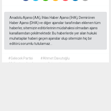
Anadolu Ajansı (AA), İhlas Haber Ajansı (İHA), Demirören
Haber Ajansı (DHA) ve diğer ajanslar tarafından eklenen tüm
haberler, sitemizin editörlerinin müdahalesi olmadan ajans
kanallarından çekilmektedir. Bu haberlerde yer alan hukuki
muhataplar haberi geçen ajanslar olup sitemizin hiç bir
editörü sorumlu tutulamaz...
#Gelecek Partisi
#Ahmet Davutoğlu
#faliyet sonlandırma
#siyaset
Okuyu Yorumları
(0)
Gonder