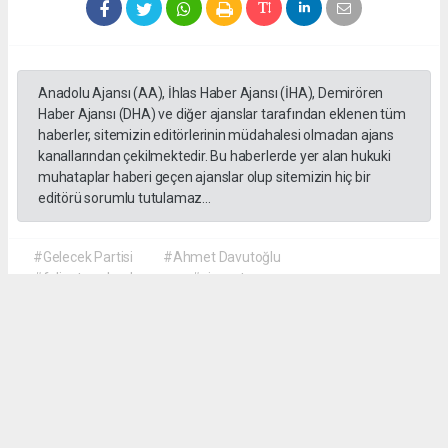
Anadolu Ajansı (AA), İhlas Haber Ajansı (İHA), Demirören
Haber Ajansı (DHA) ve diğer ajanslar tarafından eklenen tüm
haberler, sitemizin editörlerinin müdahalesi olmadan ajans
kanallarından çekilmektedir. Bu haberlerde yer alan hukuki
muhataplar haberi geçen ajanslar olup sitemizin hiç bir
editörü sorumlu tutulamaz...
#Gelecek Partisi
#Ahmet Davutoğlu
#faliyet sonlandırma
#siyaset
Okuyu Yorumları
(0)
Gonder