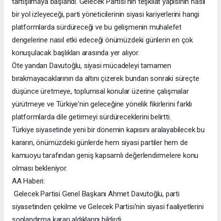
tartışılmaya başlandı. Gelecek Partisi'nin teşkilat yapısının nasıl
bir yol izleyeceği, parti yöneticilerinin siyasi kariyerlerini hangi
platformlarda sürdüreceği ve bu gelişmenin muhalefet
dengelerine nasıl etki edeceği önümüzdeki günlerin en çok
konuşulacak başlıkları arasında yer alıyor.
Öte yandan Davutoğlu, siyasi mücadeleyi tamamen
bırakmayacaklarının da altını çizerek bundan sonraki süreçte
düşünce üretmeye, toplumsal konular üzerine çalışmalar
yürütmeye ve Türkiye'nin geleceğine yönelik fikirlerini farklı
platformlarda dile getirmeyi sürdüreceklerini belirtti.
Türkiye siyasetinde yeni bir dönemin kapısını aralayabilecek bu
kararın, önümüzdeki günlerde hem siyasi partiler hem de
kamuoyu tarafından geniş kapsamlı değerlendirmelere konu
olması bekleniyor.
AA Haberi:
Gelecek Partisi Genel Başkanı Ahmet Davutoğlu, parti
siyasetinden çekilme ve Gelecek Partisi'nin siyasi faaliyetlerini
sonlandırma kararı aldıklarını bildirdi.