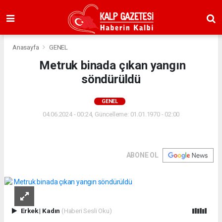
Anasayfa
GENEL
Metruk binada çıkan yangın
söndürüldü
GENEL
04.06.2024 - 00:24, Güncelleme: 01.01.1970 - 02:00
ABONE OL
Erkek
|
Kadın
(Haberi Sesli Oku)