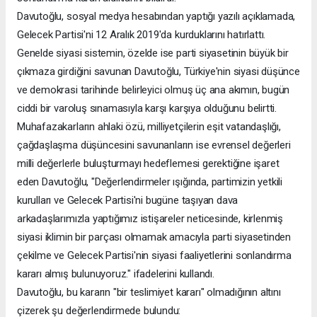
Davutoğlu, sosyal medya hesabından yaptığı yazılı açıklamada,
Gelecek Partisi'ni 12 Aralık 2019'da kurduklarını hatırlattı.
Genelde siyasi sistemin, özelde ise parti siyasetinin büyük bir
çıkmaza girdiğini savunan Davutoğlu, Türkiye'nin siyasi düşünce
ve demokrasi tarihinde belirleyici olmuş üç ana akımın, bugün
ciddi bir varoluş sınamasıyla karşı karşıya olduğunu belirtti.
Muhafazakarların ahlaki özü, milliyetçilerin eşit vatandaşlığı,
çağdaşlaşma düşüncesini savunanların ise evrensel değerleri
milli değerlerle buluşturmayı hedeflemesi gerektiğine işaret
eden Davutoğlu, "Değerlendirmeler ışığında, partimizin yetkili
kurulları ve Gelecek Partisi'ni bugüne taşıyan dava
arkadaşlarımızla yaptığımız istişareler neticesinde, kirlenmiş
siyasi iklimin bir parçası olmamak amacıyla parti siyasetinden
çekilme ve Gelecek Partisi'nin siyasi faaliyetlerini sonlandırma
kararı almış bulunuyoruz." ifadelerini kullandı.
Davutoğlu, bu kararın "bir teslimiyet kararı" olmadığının altını
çizerek şu değerlendirmede bulundu: