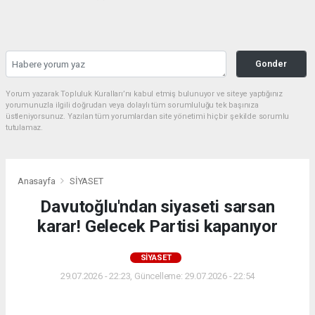
Gonder
Yorum yazarak Topluluk Kuralları’nı kabul etmiş bulunuyor ve siteye yaptığınız
yorumunuzla ilgili doğrudan veya dolaylı tüm sorumluluğu tek başınıza
üstleniyorsunuz. Yazılan tüm yorumlardan site yönetimi hiçbir şekilde sorumlu
tutulamaz.
Anasayfa
SİYASET
Davutoğlu'ndan siyaseti sarsan
karar! Gelecek Partisi kapanıyor
SİYASET
29.07.2026 - 22:23, Güncelleme: 29.07.2026 - 22:54