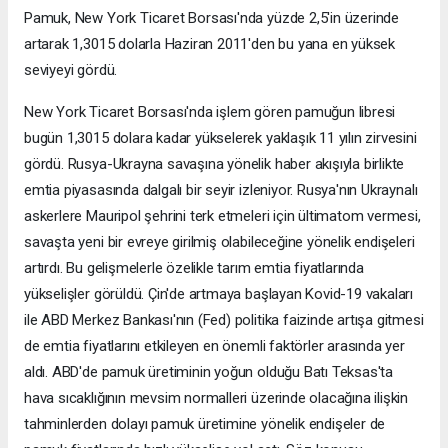
Pamuk, New York Ticaret Borsası'nda yüzde 2,5'in üzerinde
artarak 1,3015 dolarla Haziran 2011'den bu yana en yüksek
seviyeyi gördü.
New York Ticaret Borsası'nda işlem gören pamuğun libresi
bugün 1,3015 dolara kadar yükselerek yaklaşık 11 yılın zirvesini
gördü. Rusya-Ukrayna savaşına yönelik haber akışıyla birlikte
emtia piyasasında dalgalı bir seyir izleniyor. Rusya'nın Ukraynalı
askerlere Mauripol şehrini terk etmeleri için ültimatom vermesi,
savaşta yeni bir evreye girilmiş olabileceğine yönelik endişeleri
artırdı. Bu gelişmelerle özelikle tarım emtia fiyatlarında
yükselişler görüldü. Çin'de artmaya başlayan Kovid-19 vakaları
ile ABD Merkez Bankası'nın (Fed) politika faizinde artışa gitmesi
de emtia fiyatlarını etkileyen en önemli faktörler arasında yer
aldı. ABD'de pamuk üretiminin yoğun olduğu Batı Teksas'ta
hava sıcaklığının mevsim normalleri üzerinde olacağına ilişkin
tahminlerden dolayı pamuk üretimine yönelik endişeler de