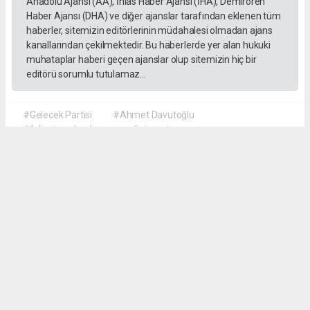
Anadolu Ajansı (AA), İhlas Haber Ajansı (İHA), Demirören
Haber Ajansı (DHA) ve diğer ajanslar tarafından eklenen tüm
haberler, sitemizin editörlerinin müdahalesi olmadan ajans
kanallarından çekilmektedir. Bu haberlerde yer alan hukuki
muhataplar haberi geçen ajanslar olup sitemizin hiç bir
editörü sorumlu tutulamaz...
#Gelecek Partisi
#Ahmet Davutoğlu
#faliyet sonlandırma
#siyaset
Okuyu Yorumları
(0)
Gonder
Yorum yazarak Topluluk Kuralları’nı kabul etmiş bulunuyor ve siteye yaptığınız
yorumunuzla ilgili doğrudan veya dolaylı tüm sorumluluğu tek başınıza
üstleniyorsunuz. Yazılan tüm yorumlardan site yönetimi hiçbir şekilde sorumlu
tutulamaz.