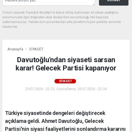
Yorum yazarak Topluluk Kuralları’nı kabul etmiş bulunuyor ve siteye yaptığınız
yorumunuzla ilgili doğrudan veya dolaylı tüm sorumluluğu tek başınıza
üstleniyorsunuz. Yazılan tüm yorumlardan site yönetimi hiçbir şekilde sorumlu
tutulamaz.
Anasayfa
SİYASET
Davutoğlu'ndan siyaseti sarsan
karar! Gelecek Partisi kapanıyor
SİYASET
29.07.2026 - 22:23, Güncelleme: 29.07.2026 - 22:54
Türkiye siyasetinde dengeleri değiştirecek
açıklama geldi. Ahmet Davutoğlu, Gelecek
Partisi'nin siyasi faaliyetlerini sonlandırma kararını