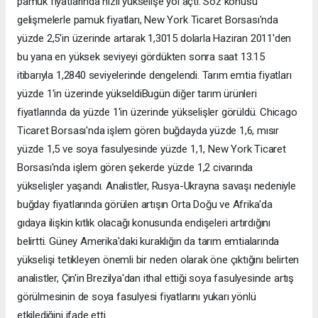
pamuk fiyatlarında hızlı yükselişe yol açtı. Söz konusu
gelişmelerle pamuk fiyatları, New York Ticaret Borsası'nda
yüzde 2,5'in üzerinde artarak 1,3015 dolarla Haziran 2011'den
bu yana en yüksek seviyeyi gördükten sonra saat 13.15
itibarıyla 1,2840 seviyelerinde dengelendi. Tarım emtia fiyatları
yüzde 1'in üzerinde yükseldiBugün diğer tarım ürünleri
fiyatlarında da yüzde 1'in üzerinde yükselişler görüldü. Chicago
Ticaret Borsası'nda işlem gören buğdayda yüzde 1,6, mısır
yüzde 1,5 ve soya fasulyesinde yüzde 1,1, New York Ticaret
Borsası'nda işlem gören şekerde yüzde 1,2 civarında
yükselişler yaşandı. Analistler, Rusya-Ukrayna savaşı nedeniyle
buğday fiyatlarında görülen artışın Orta Doğu ve Afrika'da
gıdaya ilişkin kıtlık olacağı konusunda endişeleri artırdığını
belirtti. Güney Amerika'daki kuraklığın da tarım emtialarında
yükselişi tetikleyen önemli bir neden olarak öne çıktığını belirten
analistler, Çin'in Brezilya'dan ithal ettiği soya fasulyesinde artış
görülmesinin de soya fasulyesi fiyatlarını yukarı yönlü
etkilediğini ifade etti.