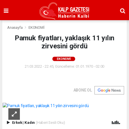
Anasayfa
EKONOMİ
Pamuk fiyatları, yaklaşık 11 yılın
zirvesini gördü
EKONOMİ
21.03.2022 - 22:45, Güncelleme: 01.01.1970 - 02:00
ABONE OL
Erkek
|
Kadın
(Haberi Sesli Oku)