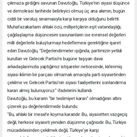
çıkmaza girdiğini savunan Davutoğlu, Türkiye'nin siyasi düşünce
ve demokrasi tarihinde belirleyici olmuş üç ana akımın, bugün
ciddi bir varoluş sınamasıyla karşı karşıya olduğunu belirtti.
Muhafazakarların ahlaki özü, milliyetçilerin eşit vatandaşlığı,
çağdaşlaşma düşüncesini savunanların ise evrensel değerleri
milli değerlerle buluşturmayı hedeflemesi gerektiğine işaret
eden Davutoğlu, "Değerlendirmeler ışığında, partimizin yetkili
kurulları ve Gelecek Partisi'ni bugüne taşıyan dava
arkadaşlarımızla yaptığımız istişareler neticesinde, kirlenmiş
siyasi iklimin bir parçası olmamak amacıyla parti siyasetinden
çekilme ve Gelecek Partisi'nin siyasi faaliyetlerini sonlandırma
kararı almış bulunuyoruz." ifadelerini kullandı.
Davutoğlu, bu kararın "bir teslimiyet kararı" olmadığının altını
çizerek şu değerlendirmede bulundu:
"Bu, ahlaki bir mesafe koyma kararıdır. Bu, siyasetten vazgeçiş
değil, herkese siyaseti yeniden düşünme çağrısıdır. Bu, Türkiye
mücadelesinden çekilmek değil, Türkiye'ye karşı