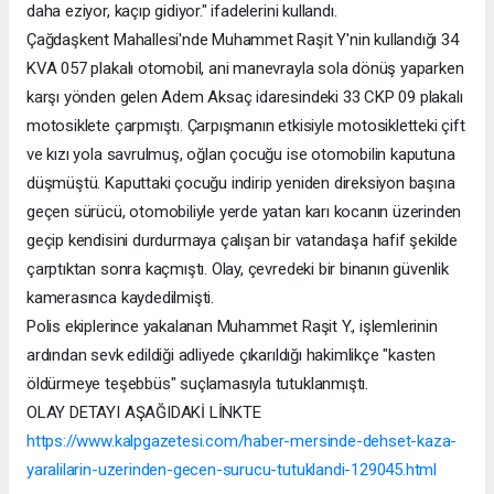
daha eziyor, kaçıp gidiyor." ifadelerini kullandı.
Çağdaşkent Mahallesi'nde Muhammet Raşit Y'nin kullandığı 34
KVA 057 plakalı otomobil, ani manevrayla sola dönüş yaparken
karşı yönden gelen Adem Aksaç idaresindeki 33 CKP 09 plakalı
motosiklete çarpmıştı. Çarpışmanın etkisiyle motosikletteki çift
ve kızı yola savrulmuş, oğlan çocuğu ise otomobilin kaputuna
düşmüştü. Kaputtaki çocuğu indirip yeniden direksiyon başına
geçen sürücü, otomobiliyle yerde yatan karı kocanın üzerinden
geçip kendisini durdurmaya çalışan bir vatandaşa hafif şekilde
çarptıktan sonra kaçmıştı. Olay, çevredeki bir binanın güvenlik
kamerasınca kaydedilmişti.
Polis ekiplerince yakalanan Muhammet Raşit Y., işlemlerinin
ardından sevk edildiği adliyede çıkarıldığı hakimlikçe "kasten
öldürmeye teşebbüs" suçlamasıyla tutuklanmıştı.
OLAY DETAYI AŞAĞIDAKİ LİNKTE
https://www.kalpgazetesi.com/haber-mersinde-dehset-kaza-
yaralilarin-uzerinden-gecen-surucu-tutuklandi-129045.html