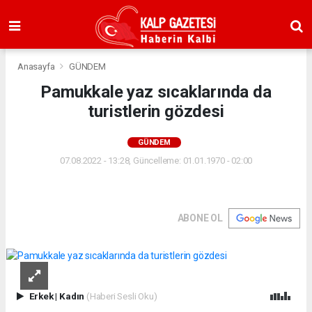
Anasayfa
GÜNDEM
Pamukkale yaz sıcaklarında da
turistlerin gözdesi
GÜNDEM
07.08.2022 - 13:28, Güncelleme: 01.01.1970 - 02:00
ABONE OL
Erkek
|
Kadın
(Haberi Sesli Oku)