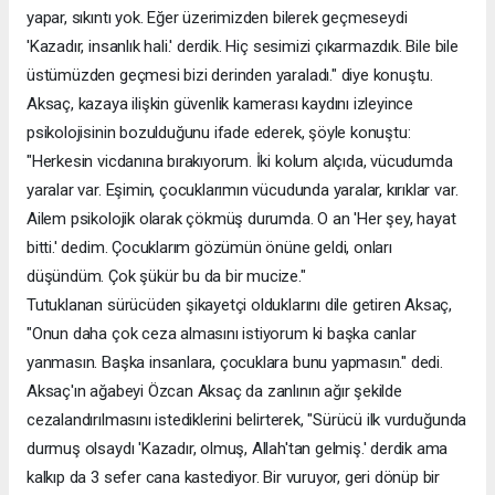
yapar, sıkıntı yok. Eğer üzerimizden bilerek geçmeseydi
'Kazadır, insanlık hali.' derdik. Hiç sesimizi çıkarmazdık. Bile bile
üstümüzden geçmesi bizi derinden yaraladı." diye konuştu.
Aksaç, kazaya ilişkin güvenlik kamerası kaydını izleyince
psikolojisinin bozulduğunu ifade ederek, şöyle konuştu:
"Herkesin vicdanına bırakıyorum. İki kolum alçıda, vücudumda
yaralar var. Eşimin, çocuklarımın vücudunda yaralar, kırıklar var.
Ailem psikolojik olarak çökmüş durumda. O an 'Her şey, hayat
bitti.' dedim. Çocuklarım gözümün önüne geldi, onları
düşündüm. Çok şükür bu da bir mucize."
Tutuklanan sürücüden şikayetçi olduklarını dile getiren Aksaç,
"Onun daha çok ceza almasını istiyorum ki başka canlar
yanmasın. Başka insanlara, çocuklara bunu yapmasın." dedi.
Aksaç'ın ağabeyi Özcan Aksaç da zanlının ağır şekilde
cezalandırılmasını istediklerini belirterek, "Sürücü ilk vurduğunda
durmuş olsaydı 'Kazadır, olmuş, Allah'tan gelmiş.' derdik ama
kalkıp da 3 sefer cana kastediyor. Bir vuruyor, geri dönüp bir