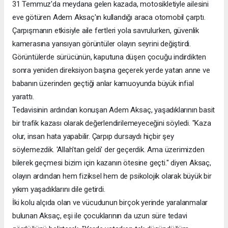
31 Temmuz'da meydana gelen kazada, motosikletiyle ailesini
eve götüren Adem Aksaç'ın kullandığı araca otomobil çarptı.
Çarpışmanın etkisiyle aile fertleri yola savrulurken, güvenlik
kamerasına yansıyan görüntüler olayın seyrini değiştirdi.
Görüntülerde sürücünün, kaputuna düşen çocuğu indirdikten
sonra yeniden direksiyon başına geçerek yerde yatan anne ve
babanın üzerinden geçtiği anlar kamuoyunda büyük infial
yarattı.
Tedavisinin ardından konuşan Adem Aksaç, yaşadıklarının basit
bir trafik kazası olarak değerlendirilemeyeceğini söyledi. "Kaza
olur, insan hata yapabilir. Çarpıp dursaydı hiçbir şey
söylemezdik. 'Allah'tan geldi' der geçerdik. Ama üzerimizden
bilerek geçmesi bizim için kazanın ötesine geçti." diyen Aksaç,
olayın ardından hem fiziksel hem de psikolojik olarak büyük bir
yıkım yaşadıklarını dile getirdi.
İki kolu alçıda olan ve vücudunun birçok yerinde yaralanmalar
bulunan Aksaç, eşi ile çocuklarının da uzun süre tedavi