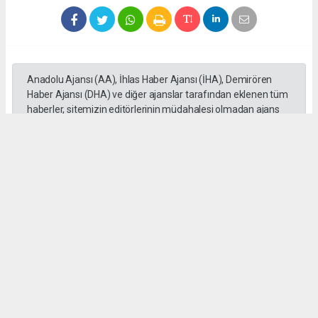
Anadolu Ajansı (AA), İhlas Haber Ajansı (İHA), Demirören
Haber Ajansı (DHA) ve diğer ajanslar tarafından eklenen tüm
haberler, sitemizin editörlerinin müdahalesi olmadan ajans
kanallarından çekilmektedir. Bu haberlerde yer alan hukuki
muhataplar haberi geçen ajanslar olup sitemizin hiç bir
editörü sorumlu tutulamaz...
#Mersin
#Motosiklet
#Otomobil
#üzerinden geçti
#Adem Aksaç
#kaza
Okuyu Yorumları
(0)