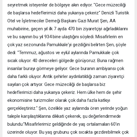
seyretmek isteyenler de bölgeye akın ediyor. "Gece müzeciliği
de başlarsa hedeflerimizi daha yukarıya çekeriz" Denizli Turistik
Otel ve İşletmeciler Derneği Başkanı Gazi Murat Şen, AA
muhabirine, geçen yıl ilk 7 ayda 470 bin ziyaretçiyi ağırladıklarını
ve bu sayının bu yıl 934 bine ulaştığını söyledi. Misafirlerin en
çok yaz sezonunda Pamukkale'yi gezdiğini belirten Şen, şöyle
dedi: "Temmuz, ağustos ve eylül aylarında Pamukkale çok
sıcak oluyor. 40 dereceleri gölgede görüyoruz. Buna rağmen
insanlar burayı görmeye geliyor​​​​​​​. Gece buranın ambiyansı çok
daha farklı oluyor. Antik şehirler aydınlatıldığı zaman ziyaretçi
sayıları çok artıyor. Gece müzeciliği de başlarsa biz
hedeflerimizi daha yukarıya çekeriz. Hem ülke hem de şehir
ekonomisine turizmciler olarak çok daha fazla katkıyı
gerçekleştiririz." Şen, özelikle yaz aylarında ören yerinde yoğun
taleple karşılaştıklarına dikkati çekerek, şu değerlendirmede
bulundu: ​​​​​​​"Misafirlerimiz geldiğinde de yaş ortalamaları 60'ın
üzerinde oluyor. Bu yaş grubunu çok sıcakta gezdirebilmek çok