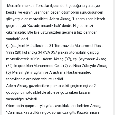
Mersin'in merkez Toroslar ilçesinde 2 çocuğunu yaralayıp
kendisi ve eşinin üzerinden geçen otomobilin sürücüsünden
şikayetçi olan motosikletli Adem Aksaç, "Üzerimizden bilerek
geçmeseydi 'Kazadır, insanlık hali.' derdik. Hiç sesimizi
çıkarmazdık. Bile bile üstümüzden geçmesi bizi derinden
yaraladı." dedi.
Çağdaşkent Mahallesi'nde 31 Temmuz'da Muhammet Raşit
Y'nin (20) kullandığı 34 KVA 057 plakalı otomobilin çarptığı
motosikletteki sürücü Adem Aksaç (37), eşi Şeymanur Aksaç
(32) ile çocukları Muhammed Celal (7) ve Nisa Zübeyde Aksaç
(5), Mersin Şehir Eğitim ve Araştırma Hastanesindeki
tedavilerinin ardından taburcu edildi.
Adem Aksaç, gazetecilere, parkta vakit geçiren eşi ve 2
çocuğunu motosikletiyle alıp eve götürürken kazanın
yaşandığını söyledi.
Otomobilin çarpmasıyla yola savrulduklarını belirten Aksaç,
"Canımıza kastedildi ve çok zorumuza gitti. Kazadır insan