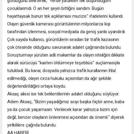
gördüğünü belirterek, "Yerde yatarken tek düşündüğüm
çocuklarımdı. O an her şeyin bittiğini sandım. Bugün
hayattaysak bunun tek açıklaması mucize." ifadelerini kullandı.
Olayın güvenlik kamerası görüntülerinin milyonlarca kişi
tarafından izlenmesi, sosyal medyada da geniş yankı uyandırdı.
Çok sayıda kullanıcı, görüntülerin sıradan bir trafik kazasının
çok ötesinde olduğunu savunarak adalet çağrısında bulundu.
Soruşturmayı yürüten adli makamlar da olayın niteliğini dikkate
alarak sürücüyü "kasten öldürmeye teşebbüs" suçlamasıyla
tutukladı. Bu karar, dosyada yalnızca trafik kurallarının ihlal
edilmediği, olayın ceza hukuku açısından da ağır şekilde
değerlendirildiğini ortaya koydu.
Aksaç ailesi ise tek beklentilerinin adalet olduğunu söylüyor.
Adem Aksaç, "Bizim yaşadığımız acıyı başka hiçbir anne, baba
ya da çocuk yaşamasın. Verilecek karar yalnızca bizim için
değil, benzer olayların önlenmesi açısından da önemli." diyerek
yetkililere çağrıda bulundu.
AA HABERİ