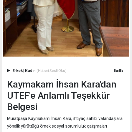
Erkek
|
Kadın
(Haberi Sesli Oku)
Kaymakam İhsan Kara'dan
UTEF'e Anlamlı Teşekkür
Belgesi
Muratpaşa Kaymakamı İhsan Kara, ihtiyaç sahibi vatandaşlara
yönelik yürüttüğü örnek sosyal sorumluluk çalışmaları