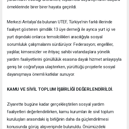
örneklerinde birer birer hayata geçirildi.
Merkezi Antalya'da bulunan UTEF, Türkiye'nin farklı illerinde
faaliyet gösteren şimdilik 13 üye derneği ile ayrıca yurt içi ve
yurt dışındaki onlarca temsilcilikleri aracılığıyla sosyal
sorumluluk çalışmalarını sürdürüyor. Federasyon; engelliler,
yaşlılar, kimsesizler ve ihtiyaç sahibi vatandaşlara yönelik
yardım faaliyetlerini gönüllülük esasına dayalı hizmet anlayışıyla
geniş bir coğrafyaya ulaştırırken, yürüttüğü projelerle sosyal
dayanışmaya önemli katkılar sunuyor.
KAMU VE SİVİL TOPLUM İŞBİRLİĞİ DEĞERLENDİRİLDİ.
Ziyarette bugüne kadar gerçekleştirilen sosyal yardım
faaliyetleri değerlendirilirken, kamu kurumları ile sivil toplum
kuruluşları arasındaki iş birliğinin daha da güçlendirilmesi
konusunda görüş alışverişinde bulunuldu. Önümüzdeki