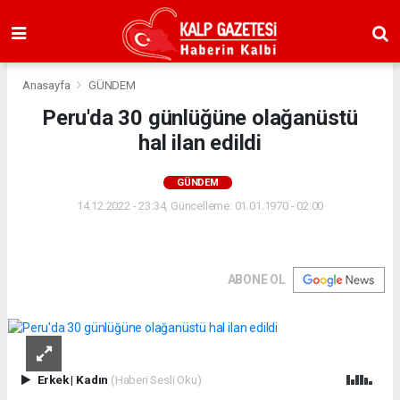
Anasayfa
GÜNDEM
Peru'da 30 günlüğüne olağanüstü
hal ilan edildi
GÜNDEM
14.12.2022 - 23:34, Güncelleme: 01.01.1970 - 02:00
ABONE OL
Erkek
|
Kadın
(Haberi Sesli Oku)