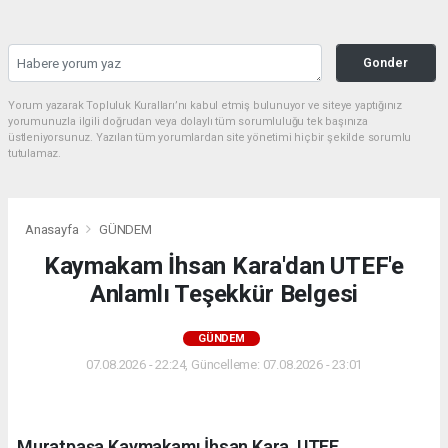
Gonder
Yorum yazarak Topluluk Kuralları’nı kabul etmiş bulunuyor ve siteye yaptığınız
yorumunuzla ilgili doğrudan veya dolaylı tüm sorumluluğu tek başınıza
üstleniyorsunuz. Yazılan tüm yorumlardan site yönetimi hiçbir şekilde sorumlu
tutulamaz.
Anasayfa
GÜNDEM
Kaymakam İhsan Kara'dan UTEF'e
Anlamlı Teşekkür Belgesi
GÜNDEM
07.08.2026 - 22:24, Güncelleme: 07.08.2026 - 23:01
Muratpaşa Kaymakamı İhsan Kara, UTEF