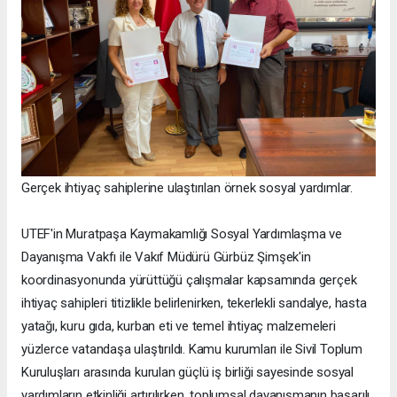
Gerçek ihtiyaç sahiplerine ulaştırılan örnek sosyal yardımlar.
UTEF'in Muratpaşa Kaymakamlığı Sosyal Yardımlaşma ve
Dayanışma Vakfı ile Vakıf Müdürü Gürbüz Şimşek'in
koordinasyonunda yürüttüğü çalışmalar kapsamında gerçek
ihtiyaç sahipleri titizlikle belirlenirken, tekerlekli sandalye, hasta
yatağı, kuru gıda, kurban eti ve temel ihtiyaç malzemeleri
yüzlerce vatandaşa ulaştırıldı. Kamu kurumları ile Sivil Toplum
Kuruluşları arasında kurulan güçlü iş birliği sayesinde sosyal
yardımların etkinliği artırılırken, toplumsal dayanışmanın başarılı