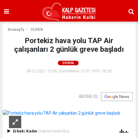
Anasayfa
DÜNYA
Portekiz hava yolu TAP Air
çalışanları 2 günlük greve başladı
DÜNYA
08.12.2022 - 23:00, Güncelleme: 01.01.1970 - 02:00
ABONE OL
Erkek
|
Kadın
(Haberi Sesli Oku)