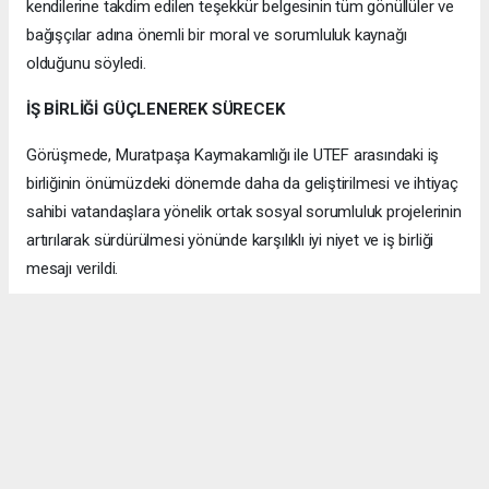
kendilerine takdim edilen teşekkür belgesinin tüm gönüllüler ve
bağışçılar adına önemli bir moral ve sorumluluk kaynağı
olduğunu söyledi.
İŞ BİRLİĞİ GÜÇLENEREK SÜRECEK
Görüşmede, Muratpaşa Kaymakamlığı ile UTEF arasındaki iş
birliğinin önümüzdeki dönemde daha da geliştirilmesi ve ihtiyaç
sahibi vatandaşlara yönelik ortak sosyal sorumluluk projelerinin
artırılarak sürdürülmesi yönünde karşılıklı iyi niyet ve iş birliği
mesajı verildi.
Samimi Pozitif bir atmosferde gerçekleşen ziyaret, günün
anısına çekilen hatıra fotoğrafıyla sona erdi.
ANTALYA HABERİ