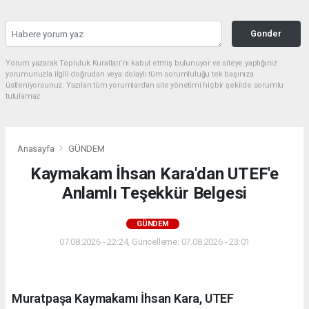
Gonder
Yorum yazarak Topluluk Kuralları’nı kabul etmiş bulunuyor ve siteye yaptığınız
yorumunuzla ilgili doğrudan veya dolaylı tüm sorumluluğu tek başınıza
üstleniyorsunuz. Yazılan tüm yorumlardan site yönetimi hiçbir şekilde sorumlu
tutulamaz.
Anasayfa
GÜNDEM
Kaymakam İhsan Kara'dan UTEF'e
Anlamlı Teşekkür Belgesi
GÜNDEM
07.08.2026 - 22:24, Güncelleme: 07.08.2026 - 23:01
Muratpaşa Kaymakamı İhsan Kara, UTEF