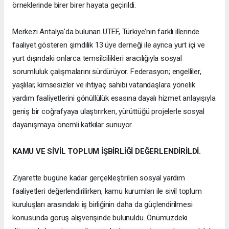
örneklerinde birer birer hayata geçirildi.
Merkezi Antalya'da bulunan UTEF, Türkiye'nin farklı illerinde
faaliyet gösteren şimdilik 13 üye derneği ile ayrıca yurt içi ve
yurt dışındaki onlarca temsilcilikleri aracılığıyla sosyal
sorumluluk çalışmalarını sürdürüyor. Federasyon; engelliler,
yaşlılar, kimsesizler ve ihtiyaç sahibi vatandaşlara yönelik
yardım faaliyetlerini gönüllülük esasına dayalı hizmet anlayışıyla
geniş bir coğrafyaya ulaştırırken, yürüttüğü projelerle sosyal
dayanışmaya önemli katkılar sunuyor.
KAMU VE SİVİL TOPLUM İŞBİRLİĞİ DEĞERLENDİRİLDİ.
Ziyarette bugüne kadar gerçekleştirilen sosyal yardım
faaliyetleri değerlendirilirken, kamu kurumları ile sivil toplum
kuruluşları arasındaki iş birliğinin daha da güçlendirilmesi
konusunda görüş alışverişinde bulunuldu. Önümüzdeki