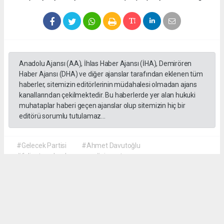
Anadolu Ajansı (AA), İhlas Haber Ajansı (İHA), Demirören
Haber Ajansı (DHA) ve diğer ajanslar tarafından eklenen tüm
haberler, sitemizin editörlerinin müdahalesi olmadan ajans
kanallarından çekilmektedir. Bu haberlerde yer alan hukuki
muhataplar haberi geçen ajanslar olup sitemizin hiç bir
editörü sorumlu tutulamaz...
#Gelecek Partisi
#Ahmet Davutoğlu
#faliyet sonlandırma
#siyaset
Okuyu Yorumları
(0)