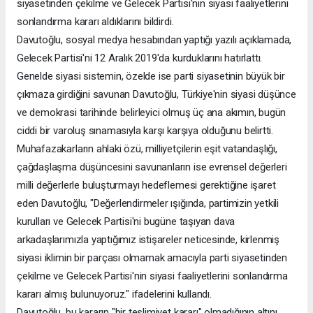
siyasetinden çekilme ve Gelecek Partisi'nin siyasi faaliyetlerini
sonlandırma kararı aldıklarını bildirdi.
Davutoğlu, sosyal medya hesabından yaptığı yazılı açıklamada,
Gelecek Partisi'ni 12 Aralık 2019'da kurduklarını hatırlattı.
Genelde siyasi sistemin, özelde ise parti siyasetinin büyük bir
çıkmaza girdiğini savunan Davutoğlu, Türkiye'nin siyasi düşünce
ve demokrasi tarihinde belirleyici olmuş üç ana akımın, bugün
ciddi bir varoluş sınamasıyla karşı karşıya olduğunu belirtti.
Muhafazakarların ahlaki özü, milliyetçilerin eşit vatandaşlığı,
çağdaşlaşma düşüncesini savunanların ise evrensel değerleri
milli değerlerle buluşturmayı hedeflemesi gerektiğine işaret
eden Davutoğlu, "Değerlendirmeler ışığında, partimizin yetkili
kurulları ve Gelecek Partisi'ni bugüne taşıyan dava
arkadaşlarımızla yaptığımız istişareler neticesinde, kirlenmiş
siyasi iklimin bir parçası olmamak amacıyla parti siyasetinden
çekilme ve Gelecek Partisi'nin siyasi faaliyetlerini sonlandırma
kararı almış bulunuyoruz." ifadelerini kullandı.
Davutoğlu, bu kararın "bir teslimiyet kararı" olmadığının altını