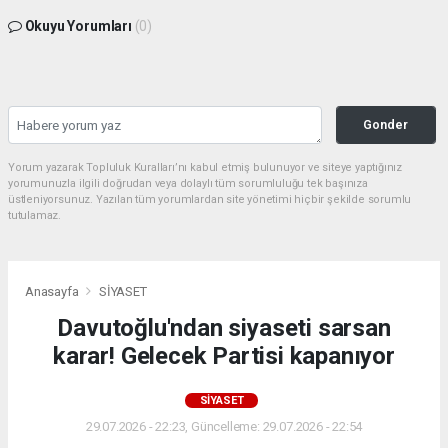
Okuyu Yorumları
(0)
Gonder
Yorum yazarak Topluluk Kuralları’nı kabul etmiş bulunuyor ve siteye yaptığınız
yorumunuzla ilgili doğrudan veya dolaylı tüm sorumluluğu tek başınıza
üstleniyorsunuz. Yazılan tüm yorumlardan site yönetimi hiçbir şekilde sorumlu
tutulamaz.
Anasayfa
SİYASET
Davutoğlu'ndan siyaseti sarsan
karar! Gelecek Partisi kapanıyor
SİYASET
29.07.2026 - 22:23, Güncelleme: 29.07.2026 - 22:54