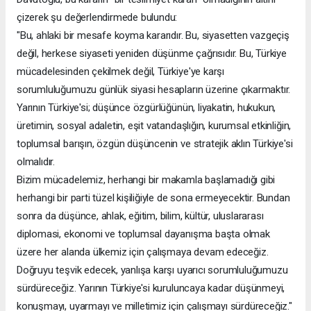
çizerek şu değerlendirmede bulundu:
"Bu, ahlaki bir mesafe koyma kararıdır. Bu, siyasetten vazgeçiş
değil, herkese siyaseti yeniden düşünme çağrısıdır. Bu, Türkiye
mücadelesinden çekilmek değil, Türkiye'ye karşı
sorumluluğumuzu günlük siyasi hesapların üzerine çıkarmaktır.
Yarının Türkiye'si; düşünce özgürlüğünün, liyakatin, hukukun,
üretimin, sosyal adaletin, eşit vatandaşlığın, kurumsal etkinliğin,
toplumsal barışın, özgün düşüncenin ve stratejik aklın Türkiye'si
olmalıdır.
Bizim mücadelemiz, herhangi bir makamla başlamadığı gibi
herhangi bir parti tüzel kişiliğiyle de sona ermeyecektir. Bundan
sonra da düşünce, ahlak, eğitim, bilim, kültür, uluslararası
diplomasi, ekonomi ve toplumsal dayanışma başta olmak
üzere her alanda ülkemiz için çalışmaya devam edeceğiz.
Doğruyu teşvik edecek, yanlışa karşı uyarıcı sorumluluğumuzu
sürdüreceğiz. Yarının Türkiye'si kuruluncaya kadar düşünmeyi,
konuşmayı, uyarmayı ve milletimiz için çalışmayı sürdüreceğiz."