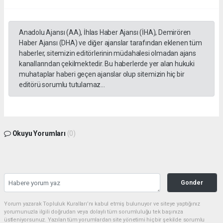
Anadolu Ajansı (AA), İhlas Haber Ajansı (İHA), Demirören
Haber Ajansı (DHA) ve diğer ajanslar tarafından eklenen tüm
haberler, sitemizin editörlerinin müdahalesi olmadan ajans
kanallarından çekilmektedir. Bu haberlerde yer alan hukuki
muhataplar haberi geçen ajanslar olup sitemizin hiç bir
editörü sorumlu tutulamaz...
Okuyu Yorumları
(0)
Gonder
Yorum yazarak Topluluk Kuralları’nı kabul etmiş bulunuyor ve siteye yaptığınız
yorumunuzla ilgili doğrudan veya dolaylı tüm sorumluluğu tek başınıza
üstleniyorsunuz. Yazılan tüm yorumlardan site yönetimi hiçbir şekilde sorumlu