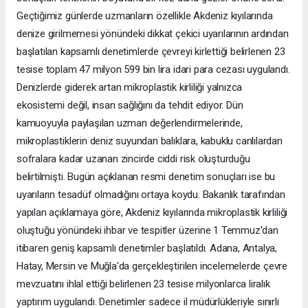
Geçtiğimiz günlerde uzmanların özellikle Akdeniz kıyılarında
denize girilmemesi yönündeki dikkat çekici uyarılarının ardından
başlatılan kapsamlı denetimlerde çevreyi kirlettiği belirlenen 23
tesise toplam 47 milyon 599 bin lira idari para cezası uygulandı.
Denizlerde giderek artan mikroplastik kirliliği yalnızca
ekosistemi değil, insan sağlığını da tehdit ediyor. Dün
kamuoyuyla paylaşılan uzman değerlendirmelerinde,
mikroplastiklerin deniz suyundan balıklara, kabuklu canlılardan
sofralara kadar uzanan zincirde ciddi risk oluşturduğu
belirtilmişti. Bugün açıklanan resmi denetim sonuçları ise bu
uyarıların tesadüf olmadığını ortaya koydu. Bakanlık tarafından
yapılan açıklamaya göre, Akdeniz kıyılarında mikroplastik kirliliği
oluştuğu yönündeki ihbar ve tespitler üzerine 1 Temmuz'dan
itibaren geniş kapsamlı denetimler başlatıldı. Adana, Antalya,
Hatay, Mersin ve Muğla'da gerçekleştirilen incelemelerde çevre
mevzuatını ihlal ettiği belirlenen 23 tesise milyonlarca liralık
yaptırım uygulandı. Denetimler sadece il müdürlükleriyle sınırlı