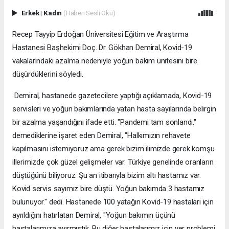
Erkek
|
Kadın
(Haberi Sesli Oku)
Recep Tayyip Erdoğan Üniversitesi Eğitim ve Araştırma
Hastanesi Başhekimi Doç. Dr. Gökhan Demiral, Kovid-19
vakalarındaki azalma nedeniyle yoğun bakım ünitesini bire
düşürdüklerini söyledi.
Demiral, hastanede gazetecilere yaptığı açıklamada, Kovid-19
servisleri ve yoğun bakımlarında yatan hasta sayılarında belirgin
bir azalma yaşandığını ifade etti. "Pandemi tam sonlandı."
demediklerine işaret eden Demiral, "Halkımızın rehavete
kapılmasını istemiyoruz ama gerek bizim ilimizde gerek komşu
illerimizde çok güzel gelişmeler var. Türkiye genelinde oranların
düştüğünü biliyoruz. Şu an itibarıyla bizim altı hastamız var.
Kovid servis sayımız bire düştü. Yoğun bakımda 3 hastamız
bulunuyor." dedi. Hastanede 100 yatağın Kovid-19 hastaları için
ayrıldığını hatırlatan Demiral, "Yoğun bakımın üçünü
hastalarımıza ayırmıştık. Bu diğer hastalarımız için yer problemi