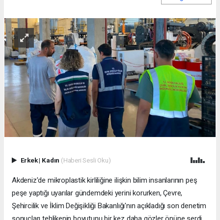
Erkek
|
Kadın
(Haberi Sesli Oku)
Akdeniz'de mikroplastik kirliliğine ilişkin bilim insanlarının peş
peşe yaptığı uyarılar gündemdeki yerini korurken, Çevre,
Şehircilik ve İklim Değişikliği Bakanlığı'nın açıkladığı son denetim
sonuçları tehlikenin boyutunu bir kez daha gözler önüne serdi.