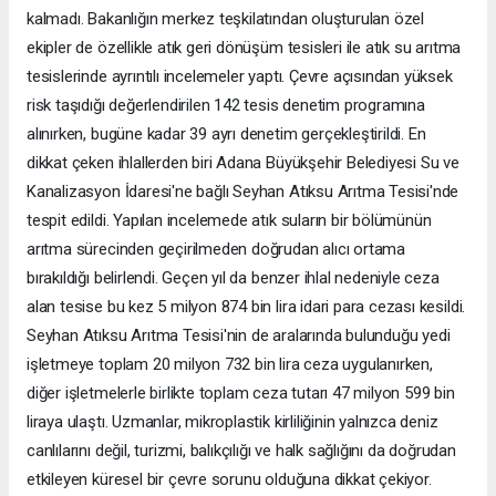
kalmadı. Bakanlığın merkez teşkilatından oluşturulan özel
ekipler de özellikle atık geri dönüşüm tesisleri ile atık su arıtma
tesislerinde ayrıntılı incelemeler yaptı. Çevre açısından yüksek
risk taşıdığı değerlendirilen 142 tesis denetim programına
alınırken, bugüne kadar 39 ayrı denetim gerçekleştirildi. En
dikkat çeken ihlallerden biri Adana Büyükşehir Belediyesi Su ve
Kanalizasyon İdaresi'ne bağlı Seyhan Atıksu Arıtma Tesisi'nde
tespit edildi. Yapılan incelemede atık suların bir bölümünün
arıtma sürecinden geçirilmeden doğrudan alıcı ortama
bırakıldığı belirlendi. Geçen yıl da benzer ihlal nedeniyle ceza
alan tesise bu kez 5 milyon 874 bin lira idari para cezası kesildi.
Seyhan Atıksu Arıtma Tesisi'nin de aralarında bulunduğu yedi
işletmeye toplam 20 milyon 732 bin lira ceza uygulanırken,
diğer işletmelerle birlikte toplam ceza tutarı 47 milyon 599 bin
liraya ulaştı. Uzmanlar, mikroplastik kirliliğinin yalnızca deniz
canlılarını değil, turizmi, balıkçılığı ve halk sağlığını da doğrudan
etkileyen küresel bir çevre sorunu olduğuna dikkat çekiyor.