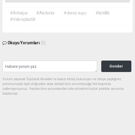
#Antalya
#Akdeniz
#deniz suyu
#kirlil8k
#mikroplastik
Okuyu Yorumları
(0)
Gonder
Yorum yazarak Topluluk Kuralları’nı kabul etmiş bulunuyor ve siteye yaptığınız
yorumunuzla ilgili doğrudan veya dolaylı tüm sorumluluğu tek başınıza
üstleniyorsunuz. Yazılan tüm yorumlardan site yönetimi hiçbir şekilde sorumlu
tutulamaz.
haber paketi
haber scripti
haber yazılımı
Tüm hakları saklı tutulmaktadır. Copyright 2026©