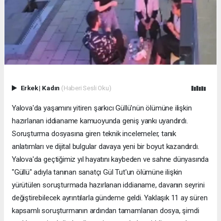
Erkek
|
Kadın
(Haberi Sesli Oku)
Yalova'da yaşamını yitiren şarkıcı Güllü'nün ölümüne ilişkin
hazırlanan iddianame kamuoyunda geniş yankı uyandırdı.
Soruşturma dosyasına giren teknik incelemeler, tanık
anlatımları ve dijital bulgular davaya yeni bir boyut kazandırdı.
Yalova'da geçtiğimiz yıl hayatını kaybeden ve sahne dünyasında
"Güllü" adıyla tanınan sanatçı Gül Tut'un ölümüne ilişkin
yürütülen soruşturmada hazırlanan iddianame, davanın seyrini
değiştirebilecek ayrıntılarla gündeme geldi. Yaklaşık 11 ay süren
kapsamlı soruşturmanın ardından tamamlanan dosya, şimdi