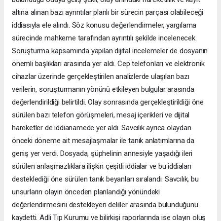
altına alınan bazı ayrıntılar planlı bir sürecin parçası olabileceği
iddiasıyla ele alındı. Söz konusu değerlendirmeler, yargılama
sürecinde mahkeme tarafından ayrıntılı şekilde incelenecek.
Soruşturma kapsamında yapılan dijital incelemeler de dosyanın
önemli başlıkları arasında yer aldı. Cep telefonları ve elektronik
cihazlar üzerinde gerçekleştirilen analizlerde ulaşılan bazı
verilerin, soruşturmanın yönünü etkileyen bulgular arasında
değerlendirildiği belirtildi. Olay sonrasında gerçekleştirildiği öne
sürülen bazı telefon görüşmeleri, mesaj içerikleri ve dijital
hareketler de iddianamede yer aldı. Savcılık ayrıca olaydan
önceki döneme ait mesajlaşmalar ile tanık anlatımlarına da
geniş yer verdi. Dosyada, şüphelinin annesiyle yaşadığı ileri
sürülen anlaşmazlıklara ilişkin çeşitli iddialar ve bu iddiaları
desteklediği öne sürülen tanık beyanları sıralandı. Savcılık, bu
unsurların olayın önceden planlandığı yönündeki
değerlendirmesini destekleyen deliller arasında bulunduğunu
kaydetti. Adli Tıp Kurumu ve bilirkişi raporlarında ise olayın oluş