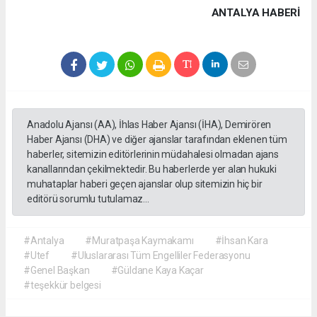
ANTALYA HABERİ
Anadolu Ajansı (AA), İhlas Haber Ajansı (İHA), Demirören
Haber Ajansı (DHA) ve diğer ajanslar tarafından eklenen tüm
haberler, sitemizin editörlerinin müdahalesi olmadan ajans
kanallarından çekilmektedir. Bu haberlerde yer alan hukuki
muhataplar haberi geçen ajanslar olup sitemizin hiç bir
editörü sorumlu tutulamaz...
#Antalya
#Muratpaşa Kaymakamı
#İhsan Kara
#Utef
#Uluslararası Tüm Engelliler Federasyonu
#Genel Başkan
#Güldane Kaya Kaçar
#teşekkür belgesi