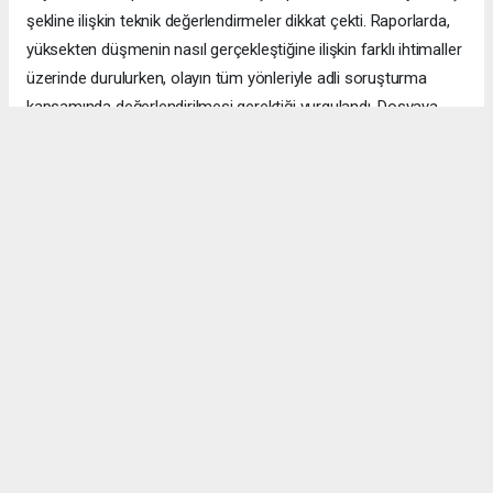
şekline ilişkin teknik değerlendirmeler dikkat çekti. Raporlarda,
yüksekten düşmenin nasıl gerçekleştiğine ilişkin farklı ihtimaller
üzerinde durulurken, olayın tüm yönleriyle adli soruşturma
kapsamında değerlendirilmesi gerektiği vurgulandı. Dosyaya
giren uzman görüşleri de mahkemenin inceleyeceği deliller
arasında yer aldı. İddianamede yalnızca olay anına değil, olay
sonrasında yaşandığı öne sürülen gelişmelere de yer verildi.
Bazı dijital verilerin silinmeye çalışıldığı, çeşitli kişilerle iletişim
kurulduğu ve soruşturmayı ilgilendiren bazı hareketlerin kayıt
altına alındığı ifade edildi. Savcılık, bu gelişmeleri de dosyadaki
delil zincirinin önemli halkaları arasında değerlendirdi.
Hazırlanan iddianameyle birlikte dosya yargı aşamasına
taşınırken, gözler mahkemenin yapacağı yargılamaya çevrildi.
Önümüzdeki süreçte sanık savunmaları, tanık beyanları ve tüm
teknik raporlar mahkeme huzurunda yeniden değerlendirilecek.
Kamuoyunun yakından takip ettiği davada nihai karar, yapılacak
yargılamanın ardından mahkeme tarafından verilecek.