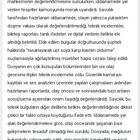
mahkemenin değerlendirmesine sunulurken, iddianamede yer
verilen tespitler kamuoyunda merak uyandırdı. Savcılık
tarafından hazırlanan iddianamede, olayın yalnızca yüksekten
düşme vakası olarak değerlendirilmediği, teknik incelemeler,
bilirkişi raporları, tanık ifadeleri ve dijital verilerin birlikte ele
alındığı belirtildi. Elde edilen bulgular doğrultusunda şüpheli
hakkında "tasarlayarak üst soya karşı kasten öldürme"
suçlamasıyla ağırlaştırılmış müebbet hapis cezası talep edildi.
Dosyanın en çok konuşulan bölümlerinden biri ise olay
gecesine ilişkin teknik incelemeler oldu. Güvenlik kamerası
kayıtları ve ses analizleri üzerinde yapılan çalışmaların ardından
hazırlanan raporlarda, olay öncesi ve sonrasındaki bazı anların
soruşturma açısından önem taşıdığı değerlendirildi. Savcılık, bu
teknik bulguların diğer delillerle birlikte değerlendirildiğinde dikkat
çekici bir tablo ortaya koyduğunu ifade etti. İddianamede yer
alan değerlendirmelere göre, olay öncesinde yaşanan bazı
gelişmelerin tesadüf olmadığı ileri sürüldü. Dosyada, mağdurun
bulunduğu odaya geliş şekli, olay anındaki hareketlilik ve kayıt