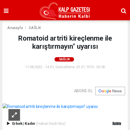
Anasayfa
SAĞLIK
Romatoid artriti kireçlenme ile
karıştırmayın" uyarısı
SAĞLIK
11.08.2022 - 14:01, Güncelleme: 01.01.1970 - 02:00
ABONE OL
Erkek
|
Kadın
(Haberi Sesli Oku)