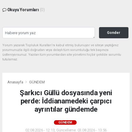
Okuyu Yorumları
(0)
Gonder
Yorum yazarak Topluluk Kuralları’nı kabul etmiş bulunuyor ve siteye yaptığınız
yorumunuzla ilgili doğrudan veya dolaylı tüm sorumluluğu tek başınıza
üstleniyorsunuz. Yazılan tüm yorumlardan site yönetimi hiçbir şekilde sorumlu
tutulamaz.
Anasayfa
GÜNDEM
Şarkıcı Güllü dosyasında yeni
perde: İddianamedeki çarpıcı
ayrıntılar gündemde
GÜNDEM
02.08.2026 - 12:13, Güncelleme: 03.08.2026 - 13:56