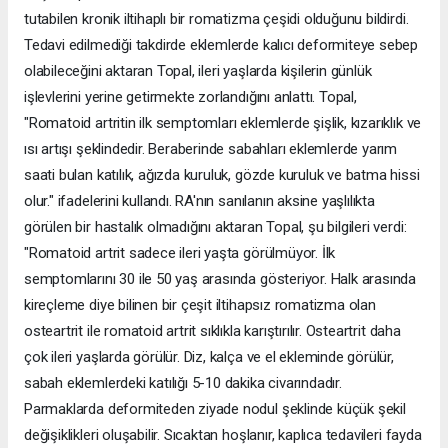
tutabilen kronik iltihaplı bir romatizma çeşidi olduğunu bildirdi.
Tedavi edilmediği takdirde eklemlerde kalıcı deformiteye sebep
olabileceğini aktaran Topal, ileri yaşlarda kişilerin günlük
işlevlerini yerine getirmekte zorlandığını anlattı. Topal,
"Romatoid artritin ilk semptomları eklemlerde şişlik, kızarıklık ve
ısı artışı şeklindedir. Beraberinde sabahları eklemlerde yarım
saati bulan katılık, ağızda kuruluk, gözde kuruluk ve batma hissi
olur." ifadelerini kullandı. RA'nın sanılanın aksine yaşlılıkta
görülen bir hastalık olmadığını aktaran Topal, şu bilgileri verdi:
"Romatoid artrit sadece ileri yaşta görülmüyor. İlk
semptomlarını 30 ile 50 yaş arasında gösteriyor. Halk arasında
kireçleme diye bilinen bir çeşit iltihapsız romatizma olan
osteartrit ile romatoid artrit sıklıkla karıştırılır. Osteartrit daha
çok ileri yaşlarda görülür. Diz, kalça ve el ekleminde görülür,
sabah eklemlerdeki katılığı 5-10 dakika civarındadır.
Parmaklarda deformiteden ziyade nodul şeklinde küçük şekil
değişiklikleri oluşabilir. Sıcaktan hoşlanır, kaplıca tedavileri fayda