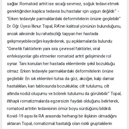
sağlar. Romatoid artrit ise sıcağı sevmez, soğuk tedavi etmek
gerektiğinden kaplıca tedavisi bu hastalar için uygun değildir." -
"Erken tedaviyle parmaklardaki deformitelerin önüne geçilebilir"
Dr. Öğr. Üyesi İlknur Topal, RA'nın kalıtsal yönünün bulunduğunu,
ancak ailesinde bu rahatsızlığı taşıyan her hastada
gelişmeyebileceğini kaydederek, şu açıklamalarda bulundu:
"Genetik faktörlerin yanı sıra çevresel faktörler, viral
enfeksiyonlar gibi etmenler romatoid artrit gelişiminde rol
oynar. Tanı konulan her hastada eklemlerde şekil bozukluğu
olmaz. Erken tedaviyle parmaklardaki deformitelerin önüne
geçilebilir. En sık eklemleri tutsa da göz, akciğer, kalp damar
hastalıkları, kan tablosunda bozukluklar, cilt tutulumu, cilt
altında nodül oluşumu ve böbrek tutulumu da görülebilir." Topal,
iltihaplı romatizmalarda egzersizin faydalı olduğunu belirterek,
romatoid artritin tedavisinin ömür boyu sürdüğünü bildirdi.
Kovid-19 aşısı ile RA arasında herhangi bir ilişkinin olmadığını
aktaran Topal, romatizmal hastalığı olan riskli gruptakilerin