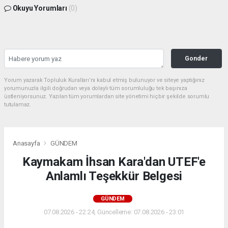
Okuyu Yorumları
(0)
Gonder
Yorum yazarak Topluluk Kuralları’nı kabul etmiş bulunuyor ve siteye yaptığınız
yorumunuzla ilgili doğrudan veya dolaylı tüm sorumluluğu tek başınıza
üstleniyorsunuz. Yazılan tüm yorumlardan site yönetimi hiçbir şekilde sorumlu
tutulamaz.
Anasayfa
GÜNDEM
Kaymakam İhsan Kara'dan UTEF'e
Anlamlı Teşekkür Belgesi
GÜNDEM
07.08.2026 - 22:24, Güncelleme: 07.08.2026 - 23:01