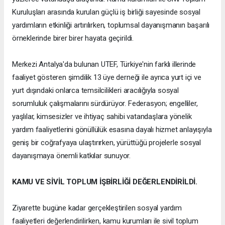
Kuruluşları arasında kurulan güçlü iş birliği sayesinde sosyal
yardımların etkinliği artırılırken, toplumsal dayanışmanın başarılı
örneklerinde birer birer hayata geçirildi.
Merkezi Antalya'da bulunan UTEF, Türkiye'nin farklı illerinde
faaliyet gösteren şimdilik 13 üye derneği ile ayrıca yurt içi ve
yurt dışındaki onlarca temsilcilikleri aracılığıyla sosyal
sorumluluk çalışmalarını sürdürüyor. Federasyon; engelliler,
yaşlılar, kimsesizler ve ihtiyaç sahibi vatandaşlara yönelik
yardım faaliyetlerini gönüllülük esasına dayalı hizmet anlayışıyla
geniş bir coğrafyaya ulaştırırken, yürüttüğü projelerle sosyal
dayanışmaya önemli katkılar sunuyor.
KAMU VE SİVİL TOPLUM İŞBİRLİĞİ DEĞERLENDİRİLDİ.
Ziyarette bugüne kadar gerçekleştirilen sosyal yardım
faaliyetleri değerlendirilirken, kamu kurumları ile sivil toplum