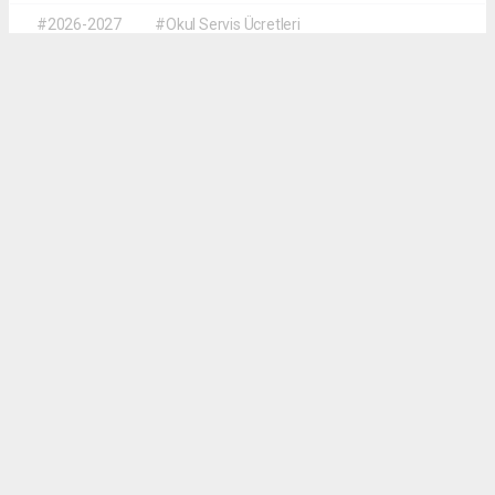
#2026-2027
#Okul Servis Ücretleri
#Eğitimde Yeni Dönem
Dilber KÖSE
dilber@kalpgazetesi.com
Okuyu Yorumları
(0)
Gonder
Yorum yazarak Topluluk Kuralları’nı kabul etmiş bulunuyor ve siteye yaptığınız
yorumunuzla ilgili doğrudan veya dolaylı tüm sorumluluğu tek başınıza
üstleniyorsunuz. Yazılan tüm yorumlardan site yönetimi hiçbir şekilde sorumlu