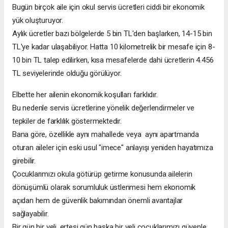
Bugün birçok aile için okul servis ücretleri ciddi bir ekonomik
yük oluşturuyor.
Aylık ücretler bazı bölgelerde 5 bin TL'den başlarken, 14-15 bin
TL'ye kadar ulaşabiliyor. Hatta 10 kilometrelik bir mesafe için 8-
10 bin TL talep edilirken, kısa mesafelerde dahi ücretlerin 4.456
TL seviyelerinde olduğu görülüyor.
Elbette her ailenin ekonomik koşulları farklıdır.
Bu nedenle servis ücretlerine yönelik değerlendirmeler ve
tepkiler de farklılık göstermektedir.
Bana göre, özellikle aynı mahallede veya aynı apartmanda
oturan aileler için eski usul "imece" anlayışı yeniden hayatımıza
girebilir.
Çocuklarımızı okula götürüp getirme konusunda ailelerin
dönüşümlü olarak sorumluluk üstlenmesi hem ekonomik
açıdan hem de güvenlik bakımından önemli avantajlar
sağlayabilir.
Bir gün bir veli, ertesi gün başka bir veli çocuklarımızı güvenle