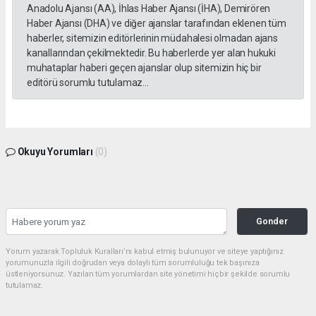
Anadolu Ajansı (AA), İhlas Haber Ajansı (İHA), Demirören
Haber Ajansı (DHA) ve diğer ajanslar tarafından eklenen tüm
haberler, sitemizin editörlerinin müdahalesi olmadan ajans
kanallarından çekilmektedir. Bu haberlerde yer alan hukuki
muhataplar haberi geçen ajanslar olup sitemizin hiç bir
editörü sorumlu tutulamaz...
Okuyu Yorumları
(0)
Gonder
Yorum yazarak Topluluk Kuralları’nı kabul etmiş bulunuyor ve siteye yaptığınız
yorumunuzla ilgili doğrudan veya dolaylı tüm sorumluluğu tek başınıza
üstleniyorsunuz. Yazılan tüm yorumlardan site yönetimi hiçbir şekilde sorumlu
tutulamaz.