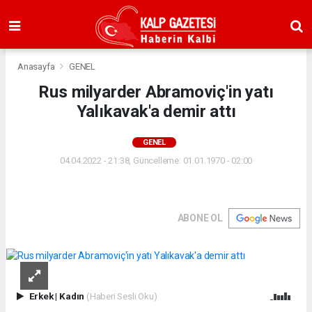
Anasayfa
GENEL
Rus milyarder Abramoviç'in yatı
Yalıkavak'a demir attı
GENEL
04.04.2022 - 21:38, Güncelleme: 01.01.1970 - 02:00
ABONE OL
Erkek
|
Kadın
(Haberi Sesli Oku)