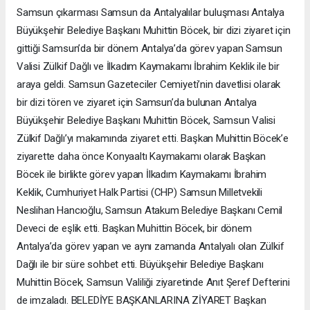
Samsun çıkarması Samsun da Antalyalılar buluşması Antalya
Büyükşehir Belediye Başkanı Muhittin Böcek, bir dizi ziyaret için
gittiği Samsun’da bir dönem Antalya’da görev yapan Samsun
Valisi Zülkif Dağlı ve İlkadım Kaymakamı İbrahim Keklik ile bir
araya geldi. Samsun Gazeteciler Cemiyeti’nin davetlisi olarak
bir dizi tören ve ziyaret için Samsun’da bulunan Antalya
Büyükşehir Belediye Başkanı Muhittin Böcek, Samsun Valisi
Zülkif Dağlı’yı makamında ziyaret etti. Başkan Muhittin Böcek’e
ziyarette daha önce Konyaaltı Kaymakamı olarak Başkan
Böcek ile birlikte görev yapan İlkadım Kaymakamı İbrahim
Keklik, Cumhuriyet Halk Partisi (CHP) Samsun Milletvekili
Neslihan Hancıoğlu, Samsun Atakum Belediye Başkanı Cemil
Deveci de eşlik etti. Başkan Muhittin Böcek, bir dönem
Antalya’da görev yapan ve aynı zamanda Antalyalı olan Zülkif
Dağlı ile bir süre sohbet etti. Büyükşehir Belediye Başkanı
Muhittin Böcek, Samsun Valiliği ziyaretinde Anıt Şeref Defterini
de imzaladı. BELEDİYE BAŞKANLARINA ZİYARET Başkan