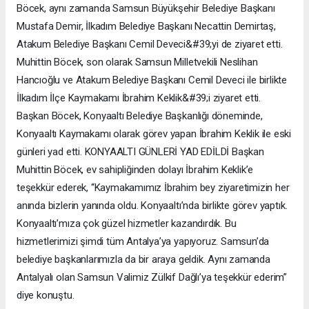
Böcek, aynı zamanda Samsun Büyükşehir Belediye Başkanı
Mustafa Demir, İlkadım Belediye Başkanı Necattin Demirtaş,
Atakum Belediye Başkanı Cemil Deveci&#39;yi de ziyaret etti.
Muhittin Böcek, son olarak Samsun Milletvekili Neslihan
Hancıoğlu ve Atakum Belediye Başkanı Cemil Deveci ile birlikte
İlkadım İlçe Kaymakamı İbrahim Keklik&#39;i ziyaret etti.
Başkan Böcek, Konyaaltı Belediye Başkanlığı döneminde,
Konyaaltı Kaymakamı olarak görev yapan İbrahim Keklik ile eski
günleri yad etti. KONYAALTI GÜNLERİ YAD EDİLDİ Başkan
Muhittin Böcek, ev sahipliğinden dolayı İbrahim Keklik’e
teşekkür ederek, “Kaymakamımız İbrahim bey ziyaretimizin her
anında bizlerin yanında oldu. Konyaaltı’nda birlikte görev yaptık.
Konyaaltı’mıza çok güzel hizmetler kazandırdık. Bu
hizmetlerimizi şimdi tüm Antalya’ya yapıyoruz. Samsun’da
belediye başkanlarımızla da bir araya geldik. Aynı zamanda
Antalyalı olan Samsun Valimiz Zülkif Dağlı’ya teşekkür ederim”
diye konuştu.