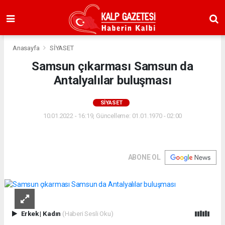
Anasayfa
SİYASET
Samsun çıkarması Samsun da
Antalyalılar buluşması
SİYASET
10.01.2022 - 16:19, Güncelleme: 01.01.1970 - 02:00
ABONE OL
Erkek
|
Kadın
(Haberi Sesli Oku)