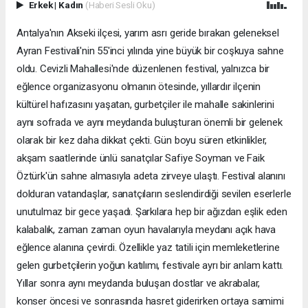
Erkek
|
Kadın
(Haberi Sesli Oku)
Antalya'nın Akseki ilçesi, yarım asrı geride bırakan geleneksel
Ayran Festivali'nin 55'inci yılında yine büyük bir coşkuya sahne
oldu. Cevizli Mahallesi'nde düzenlenen festival, yalnızca bir
eğlence organizasyonu olmanın ötesinde, yıllardır ilçenin
kültürel hafızasını yaşatan, gurbetçiler ile mahalle sakinlerini
aynı sofrada ve aynı meydanda buluşturan önemli bir gelenek
olarak bir kez daha dikkat çekti. Gün boyu süren etkinlikler,
akşam saatlerinde ünlü sanatçılar Safiye Soyman ve Faik
Öztürk'ün sahne almasıyla adeta zirveye ulaştı. Festival alanını
dolduran vatandaşlar, sanatçıların seslendirdiği sevilen eserlerle
unutulmaz bir gece yaşadı. Şarkılara hep bir ağızdan eşlik eden
kalabalık, zaman zaman oyun havalarıyla meydanı açık hava
eğlence alanına çevirdi. Özellikle yaz tatili için memleketlerine
gelen gurbetçilerin yoğun katılımı, festivale ayrı bir anlam kattı.
Yıllar sonra aynı meydanda buluşan dostlar ve akrabalar,
konser öncesi ve sonrasında hasret giderirken ortaya samimi