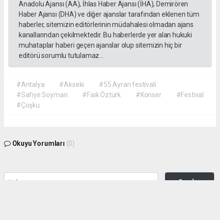
Anadolu Ajansı (AA), İhlas Haber Ajansı (İHA), Demirören
Haber Ajansı (DHA) ve diğer ajanslar tarafından eklenen tüm
haberler, sitemizin editörlerinin müdahalesi olmadan ajans
kanallarından çekilmektedir. Bu haberlerde yer alan hukuki
muhataplar haberi geçen ajanslar olup sitemizin hiç bir
editörü sorumlu tutulamaz...
#Antalya
#Akseki
#55.Ayran festivali
#Safiye Soyman
#Faik Öztürk
#Konser
#Festival
#Çoşku
Okuyu Yorumları
(0)
Gonder
Yorum yazarak Topluluk Kuralları’nı kabul etmiş bulunuyor ve siteye yaptığınız
yorumunuzla ilgili doğrudan veya dolaylı tüm sorumluluğu tek başınıza
üstleniyorsunuz. Yazılan tüm yorumlardan site yönetimi hiçbir şekilde sorumlu