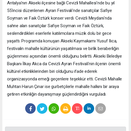
Antalya'nın Akseki ilçesine bağlı Cevizli Mahallesi'nde bu yıl
55'incisi düzenlenen Ayran Festivali'nde sanatçılar Safiye
Soyman ve Faik Öztürk konser verdi. Cevizli Meydanı'nda
sahne alan sanatçılar Safiye Soyman ve Faik Öztürk,
seslendirdikleri eserlerle katılımcılara müzik dolu bir gece
yaşattı. Programda konuşan Akseki Kaymakamı Yusuf Ilıca,
festivalin mahalle kültürünün yaşatılması ve birlik beraberliğin
güçlenmesi açısından önemli olduğunu belirtti. Akseki Belediye
Başkanı İlkay Akca da Cevizli Ayran Festivali'nin ilçenin önemli
kültürel etkinliklerinden biri olduğunu ifade ederek
organizasyonda emeği geçenlere teşekkür etti. Cevizli Mahalle
Muhtarı Harun Çınar ise gurbetçilerle mahalle halkını bir araya
getiren etkinliğin dayanışmayı güçlendirdiğini vurguladı.