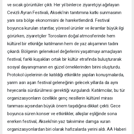
ve sıcak görüntüler çıktı. Her yıl binlerce ziyaretçiyi ağırlayan
Cevizli Ayran Festivali, Akseki'nin tanıtımına katkı sunmasının
yanı sıra bölge ekonomisini de hareketlendirdi. Festival
boyunca kurulan stantlar, yöresel ürünler ve ikramlar büyük ilgi
görürken, ziyaretçiler Torosların doğal atmosferinde hem
kültürel bir etkinliğe katılmanın hem de yaz akşamının tadını
çıkardı. Bölgenin geleneksel değerlerini yaşatmayı amaçlayan
festival, farklı kuşakları ortak bir kültür etrafında buluşturarak
sosyal dayanışmanın en güzel örneklerinden birini oluşturdu.
Protokol üyelerinin de katıldığı etkinlikte yapılan konuşmalarda,
yarım asrı aşan festival geleneğinin gelecek yıllarda da aynı
heyecanla sürdürülmesi gerektiği vurgulandı. Katılımcılar, bu tür
organizasyonların özellikle genç nesillerin kültürel mirası
tanıması açısından büyük önem taşıdığına dikkat çekti. Gece
boyunca süren konser ve etkinlikler, alkışlar eşliğinde sona
ererken festival, Akseki'nin yaz takvimine damga vuran
organizasyonlardan biri olarak hafızalarda yerini aldı. AA Haberi