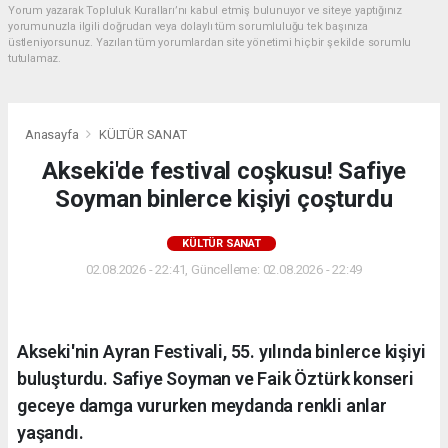
Yorum yazarak Topluluk Kuralları’nı kabul etmiş bulunuyor ve siteye yaptığınız
yorumunuzla ilgili doğrudan veya dolaylı tüm sorumluluğu tek başınıza
üstleniyorsunuz. Yazılan tüm yorumlardan site yönetimi hiçbir şekilde sorumlu
tutulamaz.
Anasayfa
KÜLTÜR SANAT
Akseki'de festival coşkusu! Safiye
Soyman binlerce kişiyi çoşturdu
KÜLTÜR SANAT
02.08.2026 - 22:41, Güncelleme: 02.08.2026 - 22:49
Akseki'nin Ayran Festivali, 55. yılında binlerce kişiyi
buluşturdu. Safiye Soyman ve Faik Öztürk konseri
geceye damga vururken meydanda renkli anlar
yaşandı.