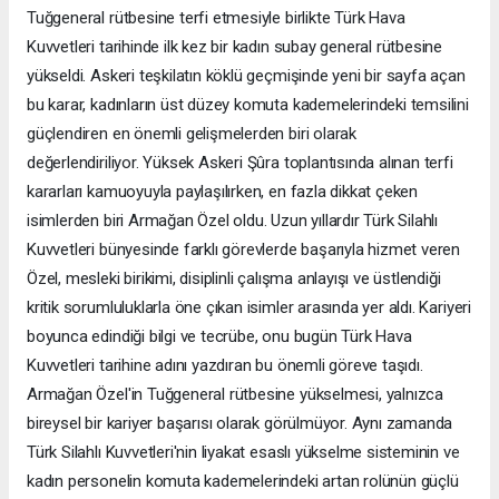
Tuğgeneral rütbesine terfi etmesiyle birlikte Türk Hava
Kuvvetleri tarihinde ilk kez bir kadın subay general rütbesine
yükseldi. Askeri teşkilatın köklü geçmişinde yeni bir sayfa açan
bu karar, kadınların üst düzey komuta kademelerindeki temsilini
güçlendiren en önemli gelişmelerden biri olarak
değerlendiriliyor. Yüksek Askeri Şûra toplantısında alınan terfi
kararları kamuoyuyla paylaşılırken, en fazla dikkat çeken
isimlerden biri Armağan Özel oldu. Uzun yıllardır Türk Silahlı
Kuvvetleri bünyesinde farklı görevlerde başarıyla hizmet veren
Özel, mesleki birikimi, disiplinli çalışma anlayışı ve üstlendiği
kritik sorumluluklarla öne çıkan isimler arasında yer aldı. Kariyeri
boyunca edindiği bilgi ve tecrübe, onu bugün Türk Hava
Kuvvetleri tarihine adını yazdıran bu önemli göreve taşıdı.
Armağan Özel'in Tuğgeneral rütbesine yükselmesi, yalnızca
bireysel bir kariyer başarısı olarak görülmüyor. Aynı zamanda
Türk Silahlı Kuvvetleri'nin liyakat esaslı yükselme sisteminin ve
kadın personelin komuta kademelerindeki artan rolünün güçlü