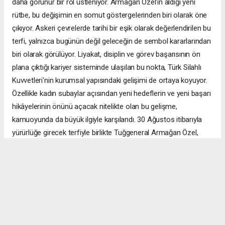
daha görünür bir rol üstleniyor. Armağan Özel'in aldığı yeni
rütbe, bu değişimin en somut göstergelerinden biri olarak öne
çıkıyor. Askeri çevrelerde tarihi bir eşik olarak değerlendirilen bu
terfi, yalnızca bugünün değil geleceğin de sembol kararlarından
biri olarak görülüyor. Liyakat, disiplin ve görev başarısının ön
plana çıktığı kariyer sisteminde ulaşılan bu nokta, Türk Silahlı
Kuvvetleri'nin kurumsal yapısındaki gelişimi de ortaya koyuyor.
Özellikle kadın subaylar açısından yeni hedeflerin ve yeni başarı
hikâyelerinin önünü açacak nitelikte olan bu gelişme,
kamuoyunda da büyük ilgiyle karşılandı. 30 Ağustos itibarıyla
yürürlüğe girecek terfiyle birlikte Tuğgeneral Armağan Özel,
Türk Hava Kuvvetleri'nin ilk kadın paşası olarak görevine
başlayacak. Bu tarihi adım, yalnızca bir rütbe değişikliği değil,
Cumhuriyet tarihinde kadınların Türk Silahlı Kuvvetleri'nin en üst
komuta kademelerindeki yerini güçlendiren önemli bir kilometre
taşı olarak hafızalara kazınacak. Armağan Özel'in ismi, bundan
böyle Türk askeri tarihinin unutulmaz ilkleri arasında yer alacak
ve gelecek nesillere ilham veren başarı öykülerinden biri olarak