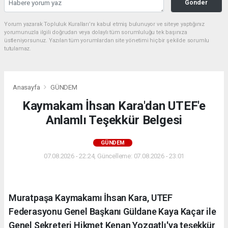
Gonder
Yorum yazarak Topluluk Kuralları’nı kabul etmiş bulunuyor ve siteye yaptığınız
yorumunuzla ilgili doğrudan veya dolaylı tüm sorumluluğu tek başınıza
üstleniyorsunuz. Yazılan tüm yorumlardan site yönetimi hiçbir şekilde sorumlu
tutulamaz.
Anasayfa
GÜNDEM
Kaymakam İhsan Kara'dan UTEF'e
Anlamlı Teşekkür Belgesi
GÜNDEM
07.08.2026 - 22:24, Güncelleme: 07.08.2026 - 23:01
Muratpaşa Kaymakamı İhsan Kara, UTEF
Federasyonu Genel Başkanı Güldane Kaya Kaçar ile
Genel Sekreteri Hikmet Kenan Yozgatlı'ya teşekkür