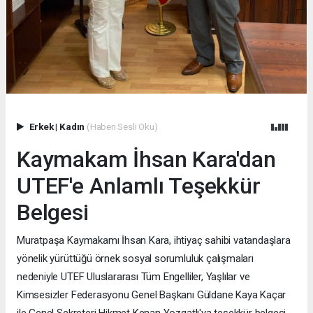
Erkek
|
Kadın
(Haberi Sesli Oku)
Kaymakam İhsan Kara'dan
UTEF'e Anlamlı Teşekkür
Belgesi
Muratpaşa Kaymakamı İhsan Kara, ihtiyaç sahibi vatandaşlara
yönelik yürüttüğü örnek sosyal sorumluluk çalışmaları
nedeniyle UTEF Uluslararası Tüm Engelliler, Yaşlılar ve
Kimsesizler Federasyonu Genel Başkanı Güldane Kaya Kaçar
ile Genel Sekreteri Hikmet Kenan Yozgatlı'ya teşekkür belgesi