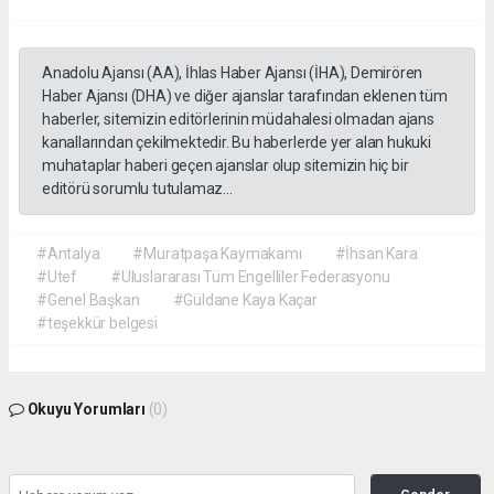
Anadolu Ajansı (AA), İhlas Haber Ajansı (İHA), Demirören
Haber Ajansı (DHA) ve diğer ajanslar tarafından eklenen tüm
haberler, sitemizin editörlerinin müdahalesi olmadan ajans
kanallarından çekilmektedir. Bu haberlerde yer alan hukuki
muhataplar haberi geçen ajanslar olup sitemizin hiç bir
editörü sorumlu tutulamaz...
#Antalya
#Muratpaşa Kaymakamı
#İhsan Kara
#Utef
#Uluslararası Tüm Engelliler Federasyonu
#Genel Başkan
#Güldane Kaya Kaçar
#teşekkür belgesi
Okuyu Yorumları
(0)