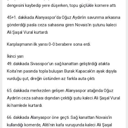
dengesini kaybedip yere düşerken, topu güçlükle kornere attı.
45+1. dakikada Alanyaspor'da Oğuz Aydın'ın savunma arkasına
gönderdiği pasla ceza sahasına giren Novais'in şutunu kaleci
Ali Şaşal Vural kurtardı.
Karşılaşmanın ilk yarısı 0-0 berabere sona erdi.
İkinci yarı
49. dakikada Sivasspor'un sağ kanattan geliştirdiği atakta
Koita'nın pasında topla buluşan Burak Kapacak'ın ayak dışıyla
vurduğu şut, direğin üstünden az farkla auta çıktı.
65. dakikada merkezden gelişen Alanyaspor atağında Oğuz
Aydın'ın ceza sahası dışından çektiği şutu kaleci Ali Şaşal Vural
iki hamlede kurtardı.
66. dakikada Alanyaspor öne geçti. Sağ kanattan Novais'in
kullandığı kornerde, Aliti'nin kafa vuruşunda kaleci Ali Şaşal