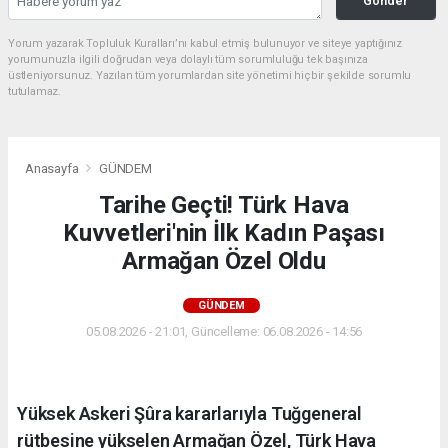
Gonder
Yorum yazarak Topluluk Kuralları’nı kabul etmiş bulunuyor ve siteye yaptığınız
yorumunuzla ilgili doğrudan veya dolaylı tüm sorumluluğu tek başınıza
üstleniyorsunuz. Yazılan tüm yorumlardan site yönetimi hiçbir şekilde sorumlu
tutulamaz.
Anasayfa
GÜNDEM
Tarihe Geçti! Türk Hava
Kuvvetleri'nin İlk Kadın Paşası
Armağan Özel Oldu
GÜNDEM
05.08.2026 - 21:01, Güncelleme: 06.08.2026 - 14:56
Yüksek Askeri Şûra kararlarıyla Tuğgeneral
rütbesine yükselen Armağan Özel, Türk Hava