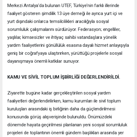
Merkezi Antalya'da bulunan UTEF, Türkiye'nin farklı illerinde
faaliyet gösteren şimdilik 13 üye derneği ile ayrıca yurt içi ve
yurt dışındaki onlarca temsilcilikleri aracılığıyla sosyal
sorumluluk çalışmalarını sürdürüyor. Federasyon; engelliler,
yaşlılar, kimsesizler ve ihtiyaç sahibi vatandaşlara yönelik
yardım faaliyetlerini gönüllülük esasına dayalı hizmet anlayışıyla
geniş bir coğrafyaya ulaştırırken, yürüttüğü projelerle sosyal
dayanışmaya önemli katkılar sunuyor.
KAMU VE SİVİL TOPLUM İŞBİRLİĞİ DEĞERLENDİRİLDİ.
Ziyarette bugüne kadar gerçekleştirilen sosyal yardım
faaliyetleri değerlendirilirken, kamu kurumları ile sivil toplum
kuruluşları arasındaki iş birliğinin daha da güçlendirilmesi
konusunda görüş alışverişinde bulunuldu. Önümüzdeki
dönemde hayata geçirilmesi planlanan yeni sosyal sorumluluk
projeleri de toplantının önemli gündem başlıkları arasında yer