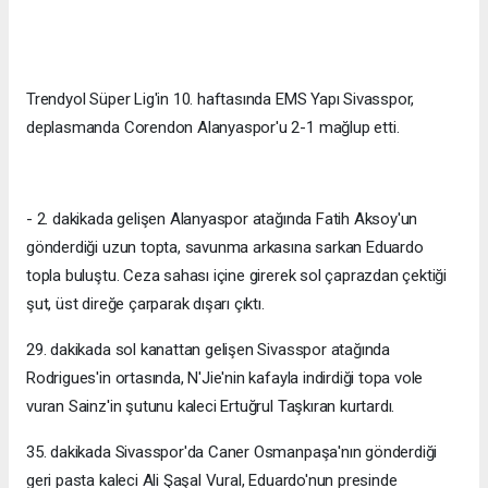
Trendyol Süper Lig'in 10. haftasında EMS Yapı Sivasspor,
deplasmanda Corendon Alanyaspor'u 2-1 mağlup etti.
- 2. dakikada gelişen Alanyaspor atağında Fatih Aksoy'un
gönderdiği uzun topta, savunma arkasına sarkan Eduardo
topla buluştu. Ceza sahası içine girerek sol çaprazdan çektiği
şut, üst direğe çarparak dışarı çıktı.
29. dakikada sol kanattan gelişen Sivasspor atağında
Rodrigues'in ortasında, N'Jie'nin kafayla indirdiği topa vole
vuran Sainz'in şutunu kaleci Ertuğrul Taşkıran kurtardı.
35. dakikada Sivasspor'da Caner Osmanpaşa'nın gönderdiği
geri pasta kaleci Ali Şaşal Vural, Eduardo'nun presinde