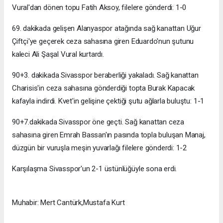
Vural'dan dönen topu Fatih Aksoy, filelere gönderdi: 1-0
69. dakikada gelişen Alanyaspor atağında sağ kanattan Uğur
Çiftçi'ye geçerek ceza sahasına giren Eduardo'nun şutunu
kaleci Ali Şaşal Vural kurtardı.
90+3. dakikada Sivasspor beraberliği yakaladı. Sağ kanattan
Charisis'in ceza sahasına gönderdiği topta Burak Kapacak
kafayla indirdi. Kvet'in gelişine çektiği şutu ağlarla buluştu: 1-1
90+7.dakikada Sivasspor öne geçti. Sağ kanattan ceza
sahasına giren Emrah Bassan'ın pasında topla buluşan Manaj,
düzgün bir vuruşla meşin yuvarlağı filelere gönderdi: 1-2
Karşılaşma Sivasspor'un 2-1 üstünlüğüyle sona erdi.
Muhabir: Mert Cantürk,Mustafa Kurt