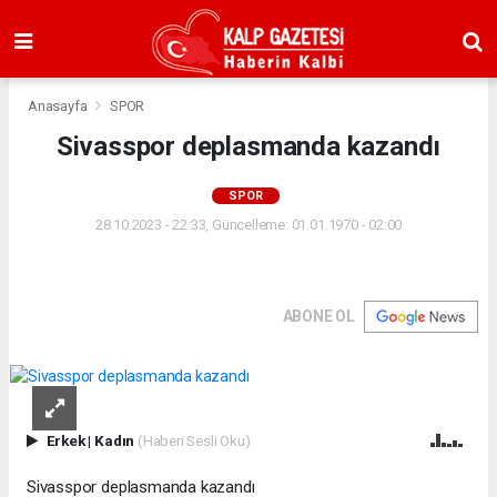
Anasayfa
SPOR
Sivasspor deplasmanda kazandı
SPOR
28.10.2023 - 22:33, Güncelleme: 01.01.1970 - 02:00
ABONE OL
Erkek
|
Kadın
(Haberi Sesli Oku)
Sivasspor deplasmanda kazandı