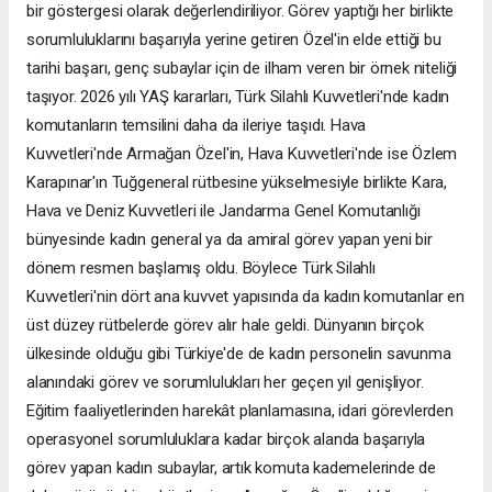
bir göstergesi olarak değerlendiriliyor. Görev yaptığı her birlikte
sorumluluklarını başarıyla yerine getiren Özel'in elde ettiği bu
tarihi başarı, genç subaylar için de ilham veren bir örnek niteliği
taşıyor. 2026 yılı YAŞ kararları, Türk Silahlı Kuvvetleri'nde kadın
komutanların temsilini daha da ileriye taşıdı. Hava
Kuvvetleri'nde Armağan Özel'in, Hava Kuvvetleri'nde ise Özlem
Karapınar'ın Tuğgeneral rütbesine yükselmesiyle birlikte Kara,
Hava ve Deniz Kuvvetleri ile Jandarma Genel Komutanlığı
bünyesinde kadın general ya da amiral görev yapan yeni bir
dönem resmen başlamış oldu. Böylece Türk Silahlı
Kuvvetleri'nin dört ana kuvvet yapısında da kadın komutanlar en
üst düzey rütbelerde görev alır hale geldi. Dünyanın birçok
ülkesinde olduğu gibi Türkiye'de de kadın personelin savunma
alanındaki görev ve sorumlulukları her geçen yıl genişliyor.
Eğitim faaliyetlerinden harekât planlamasına, idari görevlerden
operasyonel sorumluluklara kadar birçok alanda başarıyla
görev yapan kadın subaylar, artık komuta kademelerinde de