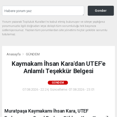
Gonder
Yorum yazarak Topluluk Kuralları’nı kabul etmiş bulunuyor ve siteye yaptığınız
yorumunuzla ilgili doğrudan veya dolaylı tüm sorumluluğu tek başınıza
üstleniyorsunuz. Yazılan tüm yorumlardan site yönetimi hiçbir şekilde sorumlu
tutulamaz.
Anasayfa
GÜNDEM
Kaymakam İhsan Kara'dan UTEF'e
Anlamlı Teşekkür Belgesi
GÜNDEM
07.08.2026 - 22:24, Güncelleme: 07.08.2026 - 23:01
Muratpaşa Kaymakamı İhsan Kara, UTEF