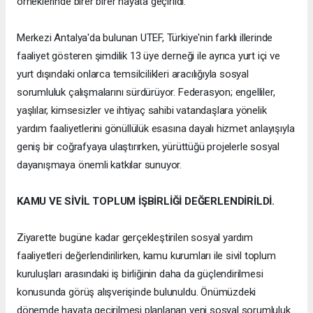
örneklerinde birer birer hayata geçirildi.
Merkezi Antalya'da bulunan UTEF, Türkiye'nin farklı illerinde
faaliyet gösteren şimdilik 13 üye derneği ile ayrıca yurt içi ve
yurt dışındaki onlarca temsilcilikleri aracılığıyla sosyal
sorumluluk çalışmalarını sürdürüyor. Federasyon; engelliler,
yaşlılar, kimsesizler ve ihtiyaç sahibi vatandaşlara yönelik
yardım faaliyetlerini gönüllülük esasına dayalı hizmet anlayışıyla
geniş bir coğrafyaya ulaştırırken, yürüttüğü projelerle sosyal
dayanışmaya önemli katkılar sunuyor.
KAMU VE SİVİL TOPLUM İŞBİRLİĞİ DEĞERLENDİRİLDİ.
Ziyarette bugüne kadar gerçekleştirilen sosyal yardım
faaliyetleri değerlendirilirken, kamu kurumları ile sivil toplum
kuruluşları arasındaki iş birliğinin daha da güçlendirilmesi
konusunda görüş alışverişinde bulunuldu. Önümüzdeki
dönemde hayata geçirilmesi planlanan yeni sosyal sorumluluk