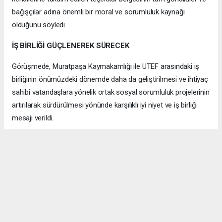
bağışçılar adına önemli bir moral ve sorumluluk kaynağı
olduğunu söyledi.
İŞ BİRLİĞİ GÜÇLENEREK SÜRECEK
Görüşmede, Muratpaşa Kaymakamlığı ile UTEF arasındaki iş
birliğinin önümüzdeki dönemde daha da geliştirilmesi ve ihtiyaç
sahibi vatandaşlara yönelik ortak sosyal sorumluluk projelerinin
artırılarak sürdürülmesi yönünde karşılıklı iyi niyet ve iş birliği
mesajı verildi.
Samimi Pozitif bir atmosferde gerçekleşen ziyaret, günün
anısına çekilen hatıra fotoğrafıyla sona erdi.
ANTALYA HABERİ