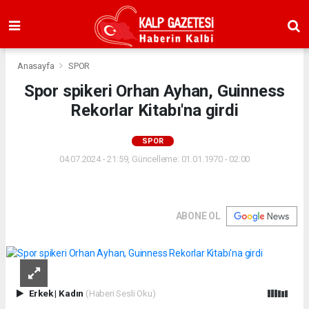
Anasayfa
SPOR
Spor spikeri Orhan Ayhan, Guinness
Rekorlar Kitabı'na girdi
SPOR
04.07.2024 - 21:59, Güncelleme: 01.01.1970 - 02:00
ABONE OL
Erkek
|
Kadın
(Haberi Sesli Oku)