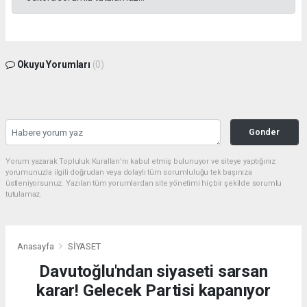
Okuyu Yorumları
(0)
Gonder
Yorum yazarak Topluluk Kuralları’nı kabul etmiş bulunuyor ve siteye yaptığınız
yorumunuzla ilgili doğrudan veya dolaylı tüm sorumluluğu tek başınıza
üstleniyorsunuz. Yazılan tüm yorumlardan site yönetimi hiçbir şekilde sorumlu
tutulamaz.
Anasayfa
SİYASET
Davutoğlu'ndan siyaseti sarsan
karar! Gelecek Partisi kapanıyor