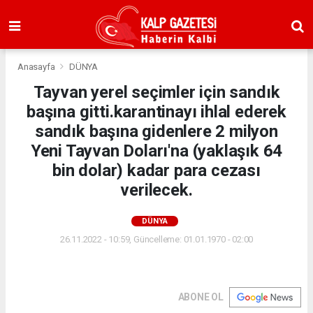
Anasayfa
DÜNYA
Tayvan yerel seçimler için sandık
başına gitti.karantinayı ihlal ederek
sandık başına gidenlere 2 milyon
Yeni Tayvan Doları'na (yaklaşık 64
bin dolar) kadar para cezası
verilecek.
DÜNYA
26.11.2022 - 10:59, Güncelleme: 01.01.1970 - 02:00
ABONE OL