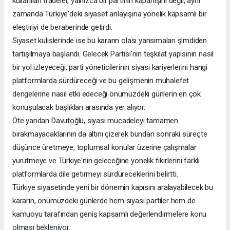
kullanılan ifadeler, yalnızca bir partinin kapanışını değil, aynı
zamanda Türkiye'deki siyaset anlayışına yönelik kapsamlı bir
eleştiriyi de beraberinde getirdi.
Siyaset kulislerinde ise bu kararın olası yansımaları şimdiden
tartışılmaya başlandı. Gelecek Partisi'nin teşkilat yapısının nasıl
bir yol izleyeceği, parti yöneticilerinin siyasi kariyerlerini hangi
platformlarda sürdüreceği ve bu gelişmenin muhalefet
dengelerine nasıl etki edeceği önümüzdeki günlerin en çok
konuşulacak başlıkları arasında yer alıyor.
Öte yandan Davutoğlu, siyasi mücadeleyi tamamen
bırakmayacaklarının da altını çizerek bundan sonraki süreçte
düşünce üretmeye, toplumsal konular üzerine çalışmalar
yürütmeye ve Türkiye'nin geleceğine yönelik fikirlerini farklı
platformlarda dile getirmeyi sürdüreceklerini belirtti.
Türkiye siyasetinde yeni bir dönemin kapısını aralayabilecek bu
kararın, önümüzdeki günlerde hem siyasi partiler hem de
kamuoyu tarafından geniş kapsamlı değerlendirmelere konu
olması bekleniyor.