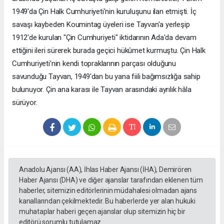
1949'da Çin Halk Cumhuriyeti'nin kuruluşunu ilan etmişti. İç
savaşı kaybeden Koumintag üyeleri ise Tayvan'a yerleşip
1912'de kurulan "Çin Cumhuriyeti" iktidarının Ada'da devam
ettiğini ileri sürerek burada geçici hükûmet kurmuştu. Çin Halk
Cumhuriyeti'nin kendi topraklarının parçası olduğunu
savunduğu Tayvan, 1949'dan bu yana fiili bağımsızlığa sahip
bulunuyor. Çin ana karası ile Tayvan arasındaki ayrılık hâla
sürüyor.
Anadolu Ajansı (AA), İhlas Haber Ajansı (İHA), Demirören
Haber Ajansı (DHA) ve diğer ajanslar tarafından eklenen tüm
haberler, sitemizin editörlerinin müdahalesi olmadan ajans
kanallarından çekilmektedir. Bu haberlerde yer alan hukuki
muhataplar haberi geçen ajanslar olup sitemizin hiç bir
editörü sorumlu tutulamaz...