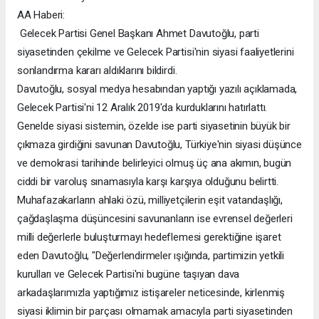
AA Haberi:
Gelecek Partisi Genel Başkanı Ahmet Davutoğlu, parti
siyasetinden çekilme ve Gelecek Partisi'nin siyasi faaliyetlerini
sonlandırma kararı aldıklarını bildirdi.
Davutoğlu, sosyal medya hesabından yaptığı yazılı açıklamada,
Gelecek Partisi'ni 12 Aralık 2019'da kurduklarını hatırlattı.
Genelde siyasi sistemin, özelde ise parti siyasetinin büyük bir
çıkmaza girdiğini savunan Davutoğlu, Türkiye'nin siyasi düşünce
ve demokrasi tarihinde belirleyici olmuş üç ana akımın, bugün
ciddi bir varoluş sınamasıyla karşı karşıya olduğunu belirtti.
Muhafazakarların ahlaki özü, milliyetçilerin eşit vatandaşlığı,
çağdaşlaşma düşüncesini savunanların ise evrensel değerleri
milli değerlerle buluşturmayı hedeflemesi gerektiğine işaret
eden Davutoğlu, "Değerlendirmeler ışığında, partimizin yetkili
kurulları ve Gelecek Partisi'ni bugüne taşıyan dava
arkadaşlarımızla yaptığımız istişareler neticesinde, kirlenmiş
siyasi iklimin bir parçası olmamak amacıyla parti siyasetinden