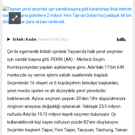
Erkek
|
Kadın
(Haberi Sesli Oku)
Çin ile egemenlik ihtilafı içindeki Tayvan'da halk yerel seçimler
için sandık başına gitti. PEKIN (AA) - Merkezi Seçim
Komisyonundan yapılan açıklamaya göre, Ada'daki 17 bin 649
merkezde oy verme işlemi sabah saatlerinde başladı.
Seçimlerde 16 vilayet ve 6 büyükşehrin belediye başkanları,
yerel meclis üyeleri ve alt düzeydeki yerel yöneticiler
belirlenecek. Ayrıca seçmen yaşının 20'den 18'e düşürülmesini
öngören anayasa değişikliği oylanacak. Yaklaşık 23,5 milyon
nüfuslu Ada'da 19,13 milyon kayıtlı seçmen bulunuyor. Oy
kullanabilecek kişi sayısı nüfusun yüzde 82'sini oluşturuyor.
Seçimler başkent Taipei, Yeni Taipei, Taoyuan, Taichung, Tainan