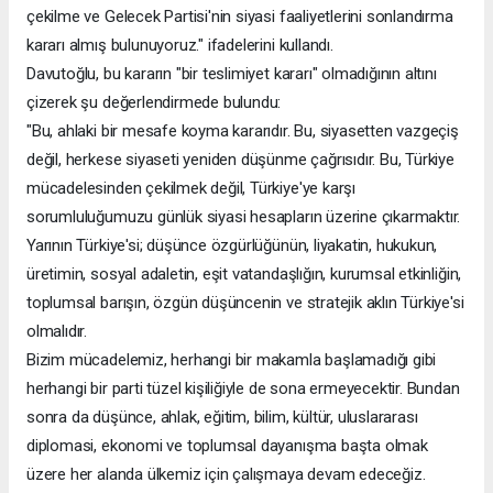
çekilme ve Gelecek Partisi'nin siyasi faaliyetlerini sonlandırma
kararı almış bulunuyoruz." ifadelerini kullandı.
Davutoğlu, bu kararın "bir teslimiyet kararı" olmadığının altını
çizerek şu değerlendirmede bulundu:
"Bu, ahlaki bir mesafe koyma kararıdır. Bu, siyasetten vazgeçiş
değil, herkese siyaseti yeniden düşünme çağrısıdır. Bu, Türkiye
mücadelesinden çekilmek değil, Türkiye'ye karşı
sorumluluğumuzu günlük siyasi hesapların üzerine çıkarmaktır.
Yarının Türkiye'si; düşünce özgürlüğünün, liyakatin, hukukun,
üretimin, sosyal adaletin, eşit vatandaşlığın, kurumsal etkinliğin,
toplumsal barışın, özgün düşüncenin ve stratejik aklın Türkiye'si
olmalıdır.
Bizim mücadelemiz, herhangi bir makamla başlamadığı gibi
herhangi bir parti tüzel kişiliğiyle de sona ermeyecektir. Bundan
sonra da düşünce, ahlak, eğitim, bilim, kültür, uluslararası
diplomasi, ekonomi ve toplumsal dayanışma başta olmak
üzere her alanda ülkemiz için çalışmaya devam edeceğiz.