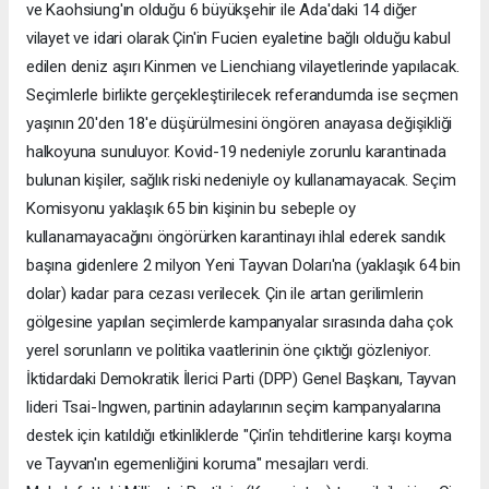
ve Kaohsiung'ın olduğu 6 büyükşehir ile Ada'daki 14 diğer
vilayet ve idari olarak Çin'in Fucien eyaletine bağlı olduğu kabul
edilen deniz aşırı Kinmen ve Lienchiang vilayetlerinde yapılacak.
Seçimlerle birlikte gerçekleştirilecek referandumda ise seçmen
yaşının 20'den 18'e düşürülmesini öngören anayasa değişikliği
halkoyuna sunuluyor. Kovid-19 nedeniyle zorunlu karantinada
bulunan kişiler, sağlık riski nedeniyle oy kullanamayacak. Seçim
Komisyonu yaklaşık 65 bin kişinin bu sebeple oy
kullanamayacağını öngörürken karantinayı ihlal ederek sandık
başına gidenlere 2 milyon Yeni Tayvan Doları'na (yaklaşık 64 bin
dolar) kadar para cezası verilecek. Çin ile artan gerilimlerin
gölgesine yapılan seçimlerde kampanyalar sırasında daha çok
yerel sorunların ve politika vaatlerinin öne çıktığı gözleniyor.
İktidardaki Demokratik İlerici Parti (DPP) Genel Başkanı, Tayvan
lideri Tsai-Ingwen, partinin adaylarının seçim kampanyalarına
destek için katıldığı etkinliklerde "Çin'in tehditlerine karşı koyma
ve Tayvan'ın egemenliğini koruma" mesajları verdi.