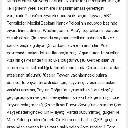
Muhalefetteki Milliyetçi Parti'nin (Koumintag) temsilcileri ise Çin
ile ilişkilerin yerel seçimlere karıştırılmaması gerektiğini
vurguladı. Pelosi'nin ziyareti sonrası ilk seçim Tayvan, ABD
Temsilciler Meclisi Başkanı Nancy Pelosi'nin ağustos başında
ziyaretinin ardından Washington ile Ada'yı topraklarının parçası
olarak gören Çin arasında yaşanan gerilimin ardından ilk kez
sandık başına gidiyor. Çin ordusu, ziyaretin ardından Ada
çevresinde askeri tatbikatlar başlatmış, 7 gün süren tatbikatlar
Ada'nın çevresinde fiili abluka oluşturmuştu. Gerçek silah ve
mühimmatın kullanıldığı tatbikatlar sırasında Çin ana karasından
ateşlenen güdümlü füzeler, Tayvan yakınlarındaki sulara
düşmüştü. Ziyaretin ardından Çin, Tayvan çevresindeki askeri
varlığını artırmış, Tayvan Boğazı'nı ayıran itibari "orta çizgi"yi
geçtiği uçuşları ve gemi devriyelerini sürekli hale getirmişti. Çin-
Tayvan anlaşmazlığı Çin'de İkinci Dünya Savaşı'nın ardından Çan
Kayşek liderliğindeki Çin Milliyetçi Partisi (Koumintag) güçleri ile
Mao Zıdong önderliğindeki Çin Komünist Partisi (ÇKP) güçleri
arasında yaşanan iç savaşta galip gelen Komünistler, 1 Ekim