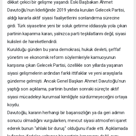
dikkat çekici bir gelişme yaşandı. Eski Başbakan Ahmet
Davutoğlu'nun liderliğinde 2019 yılında kurulan Gelecek Partisi,
aldığı kararla aktif siyasi faaliyetlerini sonlandırma sürecine
girdi. Türk siyasetine yeni bir soluk getirme iddiasıyla yola çıkan
partinin kapanma kararı, yalnızca parti teşkilatlarını değil, siyasi
kulisleri de hareketlendirdi.
Kurulduğu günden bu yana demokrasi, hukuk devleti, şeffaf
yönetim ve ekonomik reform söylemleriyle kamuoyunun
karşısına çıkan Gelecek Partisi, özellikle son yıllarda yaşanan
siyasi gelişmelerin ardından farklı ittifaklar ve yeni arayışlarla
gündeme gelmişti. Ancak Genel Başkan Ahmet Davutoğlu'nun
yaptığı son açıklama, partinin bundan sonraki süreçte aktif
siyasi mücadeleyi kurumsal kimliğiyle sürdürmeyeceğini ortaya
koydu.
Davutoğlu, kararın herhangi bir başarısızlığın ya da geri adımın
sonucu olmadığını vurgularken, mevcut siyasi atmosferi işaret
ederek bunun "ahlaki bir duruş" olduğunu ifade etti. Açıklamada