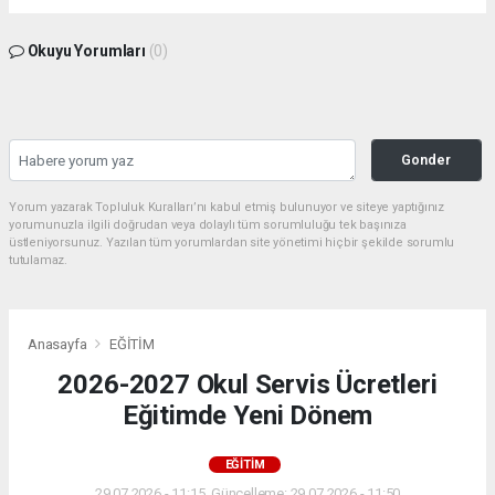
Okuyu Yorumları
(0)
Gonder
Yorum yazarak Topluluk Kuralları’nı kabul etmiş bulunuyor ve siteye yaptığınız
yorumunuzla ilgili doğrudan veya dolaylı tüm sorumluluğu tek başınıza
üstleniyorsunuz. Yazılan tüm yorumlardan site yönetimi hiçbir şekilde sorumlu
tutulamaz.
Anasayfa
EĞİTİM
2026-2027 Okul Servis Ücretleri
Eğitimde Yeni Dönem
EĞİTİM
29.07.2026 - 11:15, Güncelleme: 29.07.2026 - 11:50