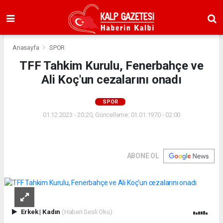
Anasayfa
SPOR
TFF Tahkim Kurulu, Fenerbahçe ve
Ali Koç'un cezalarını onadı
SPOR
01.12.2023 - 20:20, Güncelleme: 01.01.1970 - 02:00
ABONE OL
Erkek
|
Kadın
(Haberi Sesli Oku)