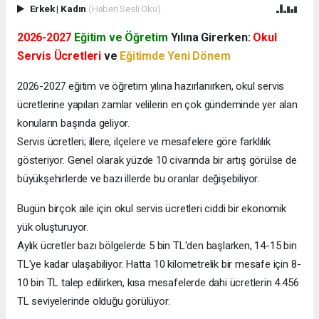
Erkek
|
Kadın
(Haberi Sesli Oku)
2026-2027
Eğitim ve Öğretim
Yılına Girerken:
Okul
Servis Ücretleri
ve
Eğitimde Yeni Dönem
2026-2027 eğitim ve öğretim yılına hazırlanırken, okul servis
ücretlerine yapılan zamlar velilerin en çok gündeminde yer alan
konuların başında geliyor.
Servis ücretleri; illere, ilçelere ve mesafelere göre farklılık
gösteriyor. Genel olarak yüzde 10 civarında bir artış görülse de
büyükşehirlerde ve bazı illerde bu oranlar değişebiliyor.
Bugün birçok aile için okul servis ücretleri ciddi bir ekonomik
yük oluşturuyor.
Aylık ücretler bazı bölgelerde 5 bin TL'den başlarken, 14-15 bin
TL'ye kadar ulaşabiliyor. Hatta 10 kilometrelik bir mesafe için 8-
10 bin TL talep edilirken, kısa mesafelerde dahi ücretlerin 4.456
TL seviyelerinde olduğu görülüyor.