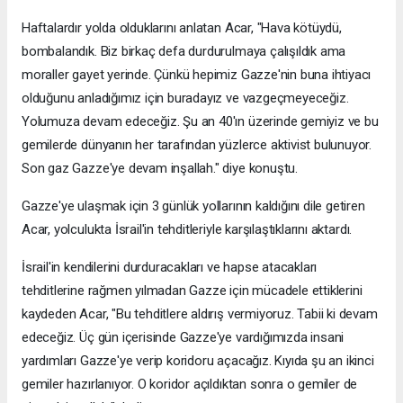
Haftalardır yolda olduklarını anlatan Acar, "Hava kötüydü,
bombalandık. Biz birkaç defa durdurulmaya çalışıldık ama
moraller gayet yerinde. Çünkü hepimiz Gazze'nin buna ihtiyacı
olduğunu anladığımız için buradayız ve vazgeçmeyeceğiz.
Yolumuza devam edeceğiz. Şu an 40'ın üzerinde gemiyiz ve bu
gemilerde dünyanın her tarafından yüzlerce aktivist bulunuyor.
Son gaz Gazze'ye devam inşallah." diye konuştu.
Gazze'ye ulaşmak için 3 günlük yollarının kaldığını dile getiren
Acar, yolculukta İsrail'in tehditleriyle karşılaştıklarını aktardı.
İsrail'in kendilerini durduracakları ve hapse atacakları
tehditlerine rağmen yılmadan Gazze için mücadele ettiklerini
kaydeden Acar, "Bu tehditlere aldırış vermiyoruz. Tabii ki devam
edeceğiz. Üç gün içerisinde Gazze'ye vardığımızda insani
yardımları Gazze'ye verip koridoru açacağız. Kıyıda şu an ikinci
gemiler hazırlanıyor. O koridor açıldıktan sonra o gemiler de