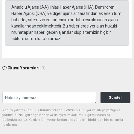
Anadolu Ajansı (AA), İhlas Haber Ajansı (İHA), Demirören
Haber Ajansı (DHA) ve diğer ajanslar tarafından eklenen tüm
haberler, sitemizin editörlerinin müdahalesi olmadan ajans
kanallarından çekilmektedir. Bu haberlerde yer alan hukuki
muhataplar haberi geçen ajanslar olup sitemizin hiç bir
editörü sorumlu tutulamaz...
Okuyu Yorumları
(0)
Gonder
Yorum yazarak Topluluk Kuralları’nı kabul etmiş bulunuyor ve siteye yaptığınız
yorumunuzla ilgili doğrudan veya dolaylı tüm sorumluluğu tek başınıza
üstleniyorsunuz. Yazılan tüm yorumlardan site yönetimi hiçbir şekilde sorumlu
tutulamaz.