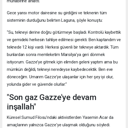
muhabirine anlattı.
Gece yarısı motor dairesine su girdiğini ve teknenin tüm
sisteminin durduğunu belirten Laguna, şöyle konuştu:
"Su, tekneyi derine doğru götürmeye başladı. Kontrolü kaybettik
ve gemideki herkesin tahliye edilmesi gerekti. Ben kaptandım ve
teknede 12 kişi vardı. Herkesi güvenli bir tekneye aktardık. Tüm
bunlardan sonra memleketim Marsilya'ya geri dönmek
istiyorum. Gazze’ye gitmek için elimden geleni yaptım ama bu
mümkün değildi, tekneyi neredeyse kaybedecektik. Ben eve
döneceğim. Umarım Gazze'ye ulaşanlar için her şey iyi olur,
yolunda gider ve güvende olurlar.”
"Son gaz Gazze'ye devam
inşallah"
Küresel Sumud Filosu’ndaki aktivistlerden Yasemin Acar da
amaçlarının yalnızca Gazze'ye ulaşmak olduğunu söyledi.