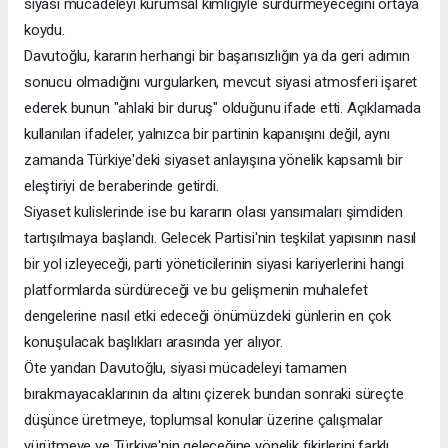
siyasi mücadeleyi kurumsal kimliğiyle sürdürmeyeceğini ortaya
koydu.
Davutoğlu, kararın herhangi bir başarısızlığın ya da geri adımın
sonucu olmadığını vurgularken, mevcut siyasi atmosferi işaret
ederek bunun "ahlaki bir duruş" olduğunu ifade etti. Açıklamada
kullanılan ifadeler, yalnızca bir partinin kapanışını değil, aynı
zamanda Türkiye'deki siyaset anlayışına yönelik kapsamlı bir
eleştiriyi de beraberinde getirdi.
Siyaset kulislerinde ise bu kararın olası yansımaları şimdiden
tartışılmaya başlandı. Gelecek Partisi'nin teşkilat yapısının nasıl
bir yol izleyeceği, parti yöneticilerinin siyasi kariyerlerini hangi
platformlarda sürdüreceği ve bu gelişmenin muhalefet
dengelerine nasıl etki edeceği önümüzdeki günlerin en çok
konuşulacak başlıkları arasında yer alıyor.
Öte yandan Davutoğlu, siyasi mücadeleyi tamamen
bırakmayacaklarının da altını çizerek bundan sonraki süreçte
düşünce üretmeye, toplumsal konular üzerine çalışmalar
yürütmeye ve Türkiye'nin geleceğine yönelik fikirlerini farklı