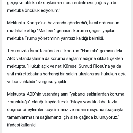
geçişi ve abluka ile soykırımın sona erdirilmesi çağrısıyla bu
mektuba öncülük ediyorum."
Mektupta, Kongre'nin haziranda gönderdiği, İsrail ordusunun
müdahale ettiği "Madleen" gemisini koruma çağrısı yapılan
mektuba Trump yönetiminin yanıtsız kaldığı belirtildi.
Temmuzda İsrail tarafından el konulan "Hanzala" gemisindeki
ABD vatandaşlarına da koruma sağlanmadığına dikkati çekilen
mektupta, "Hukuk açık ve net. Küresel Sumud Filosu'na ya da
sivil mürettebatına herhangi bir saldırı, uluslararası hukukun açık
ve bariz ihlalidir." vurgusu yapıldı.
Mektupta, ABD'nin vatandaşlarını "yabancı saldırılardan koruma
zorunluluğu" olduğu kaydedilerek "Filoya yönelik daha fazla
düşmancıl eylemleri caydırmanız ve insani misyonun başarıyla
tamamlanmasını sağlamanız için size çağrıda bulunuyoruz."
ifadesi kullanıldı.