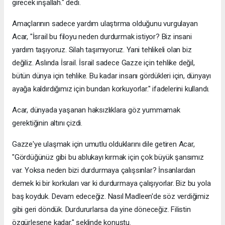
girecek inşallah." dedi.
Amaçlarının sadece yardım ulaştırma olduğunu vurgulayan
Acar, "İsrail bu filoyu neden durdurmak istiyor? Biz insani
yardım taşıyoruz. Silah taşımıyoruz. Yani tehlikeli olan biz
değiliz. Aslında İsrail. İsrail sadece Gazze için tehlike değil,
bütün dünya için tehlike. Bu kadar insanı gördükleri için, dünyayı
ayağa kaldırdığımız için bundan korkuyorlar." ifadelerini kullandı.
Acar, dünyada yaşanan haksızlıklara göz yummamak
gerektiğinin altını çizdi.
Gazze'ye ulaşmak için umutlu olduklarını dile getiren Acar,
"Gördüğünüz gibi bu ablukayı kırmak için çok büyük şansımız
var. Yoksa neden bizi durdurmaya çalışsınlar? İnsanlardan
demek ki bir korkuları var ki durdurmaya çalışıyorlar. Biz bu yola
baş koyduk. Devam edeceğiz. Nasıl Madleen'de söz verdiğimiz
gibi geri döndük. Durdururlarsa da yine döneceğiz. Filistin
özgürleşene kadar." şeklinde konuştu.