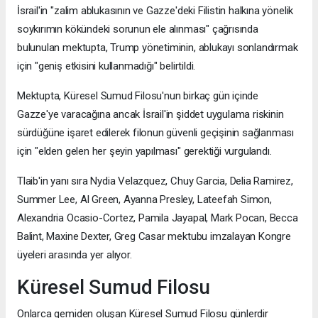
İsrail'in "zalim ablukasının ve Gazze'deki Filistin halkına yönelik
soykırımın kökündeki sorunun ele alınması" çağrısında
bulunulan mektupta, Trump yönetiminin, ablukayı sonlandırmak
için "geniş etkisini kullanmadığı" belirtildi.
Mektupta, Küresel Sumud Filosu'nun birkaç gün içinde
Gazze'ye varacağına ancak İsrail'in şiddet uygulama riskinin
sürdüğüne işaret edilerek filonun güvenli geçişinin sağlanması
için "elden gelen her şeyin yapılması" gerektiği vurgulandı.
Tlaib'in yanı sıra Nydia Velazquez, Chuy Garcia, Delia Ramirez,
Summer Lee, Al Green, Ayanna Presley, Lateefah Simon,
Alexandria Ocasio-Cortez, Pamila Jayapal, Mark Pocan, Becca
Balint, Maxine Dexter, Greg Casar mektubu imzalayan Kongre
üyeleri arasında yer alıyor.
Küresel Sumud Filosu
Onlarca gemiden oluşan Küresel Sumud Filosu günlerdir