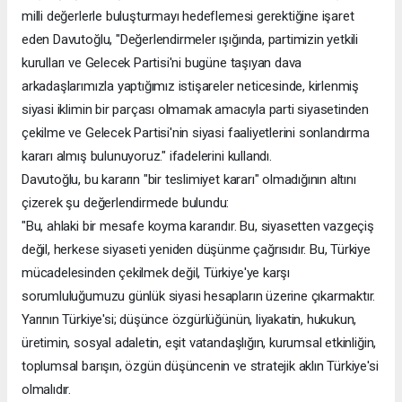
milli değerlerle buluşturmayı hedeflemesi gerektiğine işaret
eden Davutoğlu, "Değerlendirmeler ışığında, partimizin yetkili
kurulları ve Gelecek Partisi'ni bugüne taşıyan dava
arkadaşlarımızla yaptığımız istişareler neticesinde, kirlenmiş
siyasi iklimin bir parçası olmamak amacıyla parti siyasetinden
çekilme ve Gelecek Partisi'nin siyasi faaliyetlerini sonlandırma
kararı almış bulunuyoruz." ifadelerini kullandı.
Davutoğlu, bu kararın "bir teslimiyet kararı" olmadığının altını
çizerek şu değerlendirmede bulundu:
"Bu, ahlaki bir mesafe koyma kararıdır. Bu, siyasetten vazgeçiş
değil, herkese siyaseti yeniden düşünme çağrısıdır. Bu, Türkiye
mücadelesinden çekilmek değil, Türkiye'ye karşı
sorumluluğumuzu günlük siyasi hesapların üzerine çıkarmaktır.
Yarının Türkiye'si; düşünce özgürlüğünün, liyakatin, hukukun,
üretimin, sosyal adaletin, eşit vatandaşlığın, kurumsal etkinliğin,
toplumsal barışın, özgün düşüncenin ve stratejik aklın Türkiye'si
olmalıdır.