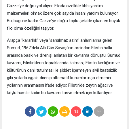
Gazze'ye doğru yol alıyor. Filoda özellikle tıbbi yardım
malzemeleri olmak üzere çok sayıda insani yardım bulunuyor.
Bu, bugüne kadar Gazze'ye doğru toplu şekilde çıkan en büyük
filo olma özelliğini taşıyor.
Arapça "kararlılık" veya "sarsılmaz azim" anlamlarına gelen
Sumud, 1967'deki Altı Gün Savaşı'nın ardından Filistin halkı
arasında baskı ve direnişi anlatan bir kavrama dönüştü. Sumud
kavramı, Filistinlilerin topraklarında kalması, Filistin kimliğinin ve
kültürünün canlı tutulması ile şiddet içermeyen sivil itaatsizlik
gibi yollarla işgale direnip alternatif kurumlar inşa etmenin
yollarının aranmasını ifade ediyor. Filistin'de zeytin ağacı ve
köylü hamile kadın bu kavramı tasvir etmek için kullanılıyor.