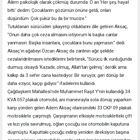
Ailem psikolojik olarak çökmüş durumda. O an 'Her şey, hayat
bitti.' dedim. Çocuklarım gözümün önüne geldi, onları
düşündüm. Çok şükür bu da bir mucize."
Tutuklanan sürücüden şikayetçi olduklarını dile getiren Aksaç,
"Onun daha çok ceza almasını istiyorum ki başka canlar
yanmasın. Başka insanlara, çocuklara bunu yapmasın." dedi.
Aksaç'ın ağabeyi Özcan Aksaç da zanlının ağır şekilde
cezalandırılmasını istediklerini belirterek, "Sürücü ilk vurduğunda
durmuş olsaydı 'Kazadır, olmuş, Allah'tan gelmiş.' derdik ama
kalkıp da 3 sefer cana kastediyor. Bir vuruyor, geri dönüp bir
daha eziyor, kaçıp gidiyor." ifadelerini kullandı.
Çağdaşkent Mahallesi'nde Muhammet Raşit Y'nin kullandığı 34
KVA 057 plakalı otomobil, ani manevrayla sola dönüş yaparken
karşı yönden gelen Adem Aksaç idaresindeki 33 CKP 09 plakalı
motosiklete çarpmıştı. Çarpışmanın etkisiyle motosikletteki çift
ve kızı yola savrulmuş, oğlan çocuğu ise otomobilin kaputuna
düşmüştü. Kaputtaki çocuğu indirip yeniden direksiyon başına