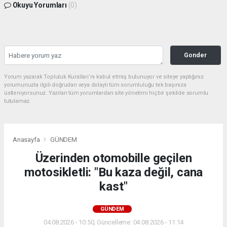
Okuyu Yorumları
(0)
Gonder
Yorum yazarak Topluluk Kuralları’nı kabul etmiş bulunuyor ve siteye yaptığınız
yorumunuzla ilgili doğrudan veya dolaylı tüm sorumluluğu tek başınıza
üstleniyorsunuz. Yazılan tüm yorumlardan site yönetimi hiçbir şekilde sorumlu
tutulamaz.
Anasayfa
GÜNDEM
Üzerinden otomobille geçilen
motosikletli: "Bu kaza değil, cana
kast"
GÜNDEM
04.08.2026 - 10:50, Güncelleme: 04.08.2026 - 11:14