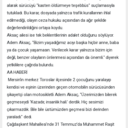
alarak sürücüyü "kasten öldürmeye teşebbüs" suçlamasıyla
tutukladı. Bu karar, dosyada yalnızca trafik kurallarının ihlal
edilmediği, olayın ceza hukuku açısından da ağır şekilde
değerlendirildiğini ortaya koydu.
Aksaç ailesi ise tek beklentilerinin adalet olduğunu söylüyor.
Adem Aksaç, "Bizim yaşadığımız acıyı başka hiçbir anne, baba
ya da çocuk yaşamasın. Verilecek karar yalnızca bizim için
değil, benzer olayların önlenmesi açısından da önemli." diyerek
yetkililere çağrıda bulundu.
AA HABERİ
Mersin'in merkez Toroslar ilçesinde 2 çocuğunu yaralayıp
kendisi ve eşinin üzerinden geçen otomobilin sürücüsünden
şikayetçi olan motosikletli Adem Aksaç, "Üzerimizden bilerek
geçmeseydi 'Kazadır, insanlık hali.' derdik. Hiç sesimizi
çıkarmazdık. Bile bile üstümüzden geçmesi bizi derinden
yaraladı." dedi.
Çağdaşkent Mahallesi'nde 31 Temmuz'da Muhammet Raşit