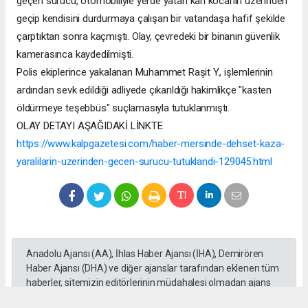
geçen sürücü, otomobiliyle yerde yatan karı kocanın üzerinden
geçip kendisini durdurmaya çalışan bir vatandaşa hafif şekilde
çarptıktan sonra kaçmıştı. Olay, çevredeki bir binanın güvenlik
kamerasınca kaydedilmişti.
Polis ekiplerince yakalanan Muhammet Raşit Y., işlemlerinin
ardından sevk edildiği adliyede çıkarıldığı hakimlikçe "kasten
öldürmeye teşebbüs" suçlamasıyla tutuklanmıştı.
OLAY DETAYI AŞAĞIDAKİ LİNKTE
https://www.kalpgazetesi.com/haber-mersinde-dehset-kaza-
yaralilarin-uzerinden-gecen-surucu-tutuklandi-129045.html
Anadolu Ajansı (AA), İhlas Haber Ajansı (İHA), Demirören
Haber Ajansı (DHA) ve diğer ajanslar tarafından eklenen tüm
haberler, sitemizin editörlerinin müdahalesi olmadan ajans
kanallarından çekilmektedir. Bu haberlerde yer alan hukuki