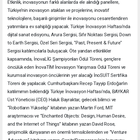
Etkinlik, inovasyonun farklı alanlarda ele alındığı panellere,
Türkiye’nin inovasyon atakları ve projelerine, inovatif
teknolojilere, başarılı girişimler ile inovasyonu cesaretlendiren
yatırımlara ev sahipliği yapacak. Türkiye İnovasyon Haftası'nda
dijital sanat edisyonu, Arura Sergisi, Sıfır Noktası Sergisi, Down
to Earth Sergisi, Özel Seri Sergisi, "Past, Present & Future"
Sergisi katılımcılarla buluşacak. Öte yandan etkinlikler
kapsamında, İnovaLİG Şampiyonları Ödül Töreni, gençlere
öncülük eden İnovaTİM İnovasyon Yarışması Ödül Töreni ve
kurumsal inovasyon öncülerinin yer alacağı İnoSUİT Sertifika
Töreni de yapılacak. Cumhurbaşkanı Recep Tayyip Erdoğan'ın
katılımımın beklendiği Türkiye İnovasyon Haftası'nda, BAYKAR
Üst Yöneticisi (CEO) Haluk Bayraktar, gelecek bilimci ve
“Robotların Yükselişi” kitabının yazarı Martin Ford, MIT
araştırmacısı ve “Enchanted Objects: Design, Human Desire,
and the Internet of Things” kitabının yazarı David Rose,
girişimcilik dünyasının en önemli temsilcilerinden ve “Venture