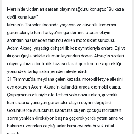
Mersin'de vicdanları sarsan olayın mağduru konuştu: "Bu kaza
değil, cana kast"
Mersin'in Toroslar ilçesinde yaşanan ve güvenlik kamerası
görüntüleriyle tüm Türkiye'nin gündemine oturan olayın
ardından hastaneden taburcu edilen motosiklet sürücüsü
Adem Aksaç, yaşadığı dehşeti ilk kez ayrıntılarıyla anlattı. Eşi ve
iki çocuğuyla birlikte ölümün kıyısından dönen Aksaç'ın sözleri,
olayın yalnızca bir trafik kazası olarak görülmemesi gerektiği
yönündeki tartışmaları yeniden alevlendirdi.
31 Temmuz'da meydana gelen kazada, motosikletiyle ailesini
eve götüren Adem Aksaç'ın kullandığı araca otomobil çarptı.
Çarpışmanın etkisiyle aile fertleri yola savrulurken, güvenlik
kamerasına yansıyan görüntüler olayın seyrini değiştirdi.
Görüntülerde sürücünün, kaputuna düşen çocuğu indirdikten
sonra yeniden direksiyon başına geçerek yerde yatan anne ve
babanın üzerinden geçtiği anlar kamuoyunda büyük infial
yarattı.