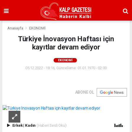
Anasayfa
EKONOMİ
Türkiye İnovasyon Haftası için
kayıtlar devam ediyor
EKONOMİ
05.12.2022 - 18:16, Güncelleme: 01.01.1970 - 02:00
ABONE OL
Erkek
|
Kadın
(Haberi Sesli Oku)