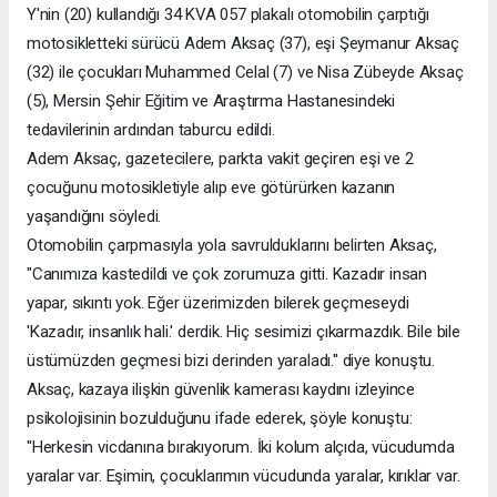
Y'nin (20) kullandığı 34 KVA 057 plakalı otomobilin çarptığı
motosikletteki sürücü Adem Aksaç (37), eşi Şeymanur Aksaç
(32) ile çocukları Muhammed Celal (7) ve Nisa Zübeyde Aksaç
(5), Mersin Şehir Eğitim ve Araştırma Hastanesindeki
tedavilerinin ardından taburcu edildi.
Adem Aksaç, gazetecilere, parkta vakit geçiren eşi ve 2
çocuğunu motosikletiyle alıp eve götürürken kazanın
yaşandığını söyledi.
Otomobilin çarpmasıyla yola savrulduklarını belirten Aksaç,
"Canımıza kastedildi ve çok zorumuza gitti. Kazadır insan
yapar, sıkıntı yok. Eğer üzerimizden bilerek geçmeseydi
'Kazadır, insanlık hali.' derdik. Hiç sesimizi çıkarmazdık. Bile bile
üstümüzden geçmesi bizi derinden yaraladı." diye konuştu.
Aksaç, kazaya ilişkin güvenlik kamerası kaydını izleyince
psikolojisinin bozulduğunu ifade ederek, şöyle konuştu:
"Herkesin vicdanına bırakıyorum. İki kolum alçıda, vücudumda
yaralar var. Eşimin, çocuklarımın vücudunda yaralar, kırıklar var.