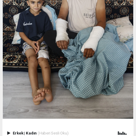
Erkek
|
Kadın
(Haberi Sesli Oku)