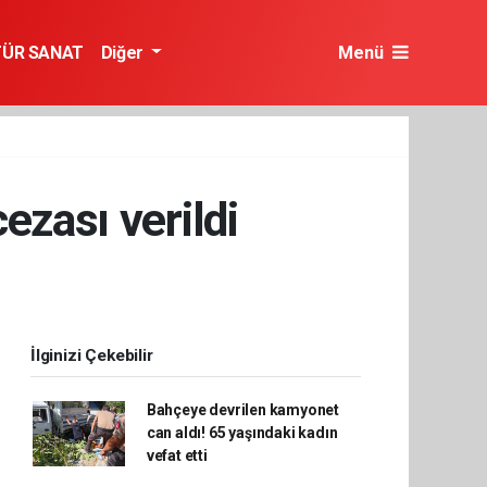
TÜR SANAT
Diğer
Menü
ezası verildi
İlginizi Çekebilir
Bahçeye devrilen kamyonet
can aldı! 65 yaşındaki kadın
vefat etti