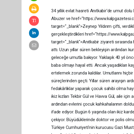
34
yıllık
evlat
hasreti
Anıtkabir'de
umut
dolu
Abuzer
ve
href="https://www.kalpgazetes
target="_blank">Zeynep
Yıldırım
çifti,
verdik
gerçekleştirdikleri
href="https://www.kalpga
target="_blank">Anıtkabir
ziyareti
sırasında
attı.
Uzun
yıllar
süren
bekleyişin
ardından
kur
geleceğe
umutla
bakıyor.
Yaklaşık
40
yıl
ön
baba
olmayı
hayal
etti.
Ancak
yaşadıkları
ka
ertelemek
zorunda
kaldılar.
Umutlarını
hiçbi
süreçlerinden
geçti.
Yıllar
süren
arayışın
ard
fedakârlıklar
yaparak
çocuk
sahibi
olma
hay
ikiz
kızları
Tekbir
Gül
ve
Havva
Gül,
aile
için
a
ardından
evlerini
çocuk
kahkahalarının
dold
ifade
ediyor.
Bugün
6
yaşında
olan
ikiz
kard
çekiyor.
Büyüdüklerinde
doktor
ve
polis
olm
Türkiye
Cumhuriyeti'nin
kurucusu
Gazi
Must