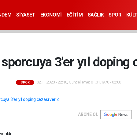
NDEM
SİYASET
EKONOMİ
EĞİTİM
SAĞLIK
SPOR
KÜL
 sporcuya 3'er yıl doping c
02.11.2023 - 22:18, Güncelleme: 01.01.1970 - 02:00
SPOR
ABONE OL
erildi