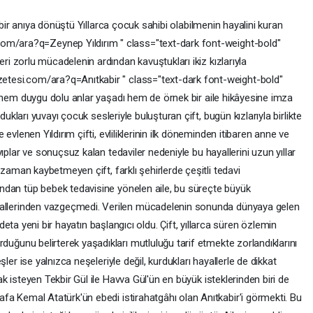
bir
anıya
dönüştü
Yıllarca
çocuk
sahibi
olabilmenin
hayalini
kuran
i.com/ara?q=Zeynep
Yıldırım
"
class="text-dark
font-weight-bold"
leri
zorlu
mücadelenin
ardından
kavuştukları
ikiz
kızlarıyla
zetesi.com/ara?q=Anıtkabir
"
class="text-dark
font-weight-bold"
hem
duygu
dolu
anlar
yaşadı
hem
de
örnek
bir
aile
hikâyesine
imza
dukları
yuvayı
çocuk
sesleriyle
buluşturan
çift,
bugün
kızlarıyla
birlikte
ce
evlenen
Yıldırım
çifti,
evliliklerinin
ilk
döneminden
itibaren
anne
ve
yıplar
ve
sonuçsuz
kalan
tedaviler
nedeniyle
bu
hayallerini
uzun
yıllar
r
zaman
kaybetmeyen
çift,
farklı
şehirlerde
çeşitli
tedavi
ından
tüp
bebek
tedavisine
yönelen
aile,
bu
süreçte
büyük
allerinden
vazgeçmedi.
Verilen
mücadelenin
sonunda
dünyaya
gelen
deta
yeni
bir
hayatın
başlangıcı
oldu.
Çift,
yıllarca
süren
özlemin
urduğunu
belirterek
yaşadıkları
mutluluğu
tarif
etmekte
zorlandıklarını
eşler
ise
yalnızca
neşeleriyle
değil,
kurdukları
hayallerle
de
dikkat
ak
isteyen
Tekbir
Gül
ile
Havva
Gül'ün
en
büyük
isteklerinden
biri
de
afa
Kemal
Atatürk'ün
ebedi
istirahatgâhı
olan
Anıtkabir'i
görmekti.
Bu