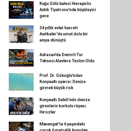
Kuğu Gölü balesi Hierapolis
Antik Tiyatrosu'nda büyüleyici
gece
34 yıllık evlat hasreti
Anıtkabir'de umut dolu bir
anıya dönüştü
Adrasan'da Demirli Tur
Teknesi Alevlere Teslim Oldu
Prof. Dr. Gökoğlu'ndan
Konyaaltı uyarısı: Denize
girmek büyük risk
Konyaaltı Sahili'nde denize
girenlerin korkulu rüyası:
Hırsızlar
Manavgat’ta 6 yaşındaki
çocuk 6 metrelik kuyudan