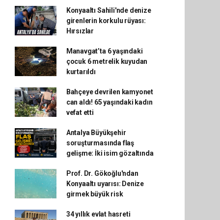
Konyaaltı Sahili'nde denize
girenlerin korkulu rüyası:
Hırsızlar
Manavgat’ta 6 yaşındaki
çocuk 6 metrelik kuyudan
kurtarıldı
Bahçeye devrilen kamyonet
can aldı! 65 yaşındaki kadın
vefat etti
Antalya Büyükşehir
soruşturmasında flaş
gelişme: İki isim gözaltında
Prof. Dr. Gökoğlu'ndan
Konyaaltı uyarısı: Denize
girmek büyük risk
34 yıllık evlat hasreti