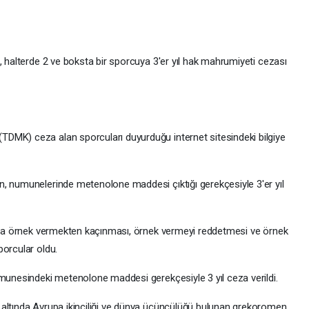
, halterde 2 ve boksta bir sporcuya 3'er yıl hak mahrumiyeti cezası
MK) ceza alan sporcuları duyurduğu internet sitesindeki bilgiye
, numunelerinde metenolone maddesi çıktığı gerekçesiyle 3'er yıl
n da örnek vermekten kaçınması, örnek vermeyi reddetmesi ve örnek
porcular oldu.
umunesindeki metenolone maddesi gerekçesiyle 3 yıl ceza verildi.
 altında Avrupa ikinciliği ve dünya üçüncülüğü bulunan grekoromen