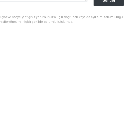
Gonder
uyor ve siteye yaptığınız yorumunuzla ilgili doğrudan veya dolaylı tüm sorumluluğu
n site yönetimi hiçbir şekilde sorumlu tutulamaz.