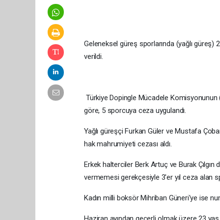
Geleneksel güreş sporlarında (yağlı güreş) 2
verildi.
Türkiye Dopingle Mücadele Komisyonunun (TD
göre, 5 sporcuya ceza uygulandı.
Yağlı güreşçi Furkan Güler ve Mustafa Çoban
hak mahrumiyeti cezası aldı.
Erkek halterciler Berk Artuç ve Burak Çılgı
vermemesi gerekçesiyle 3'er yıl ceza alan s
Kadın milli boksör Mihriban Güneri'ye ise n
Haziran ayından geçerli olmak üzere 23 yaş