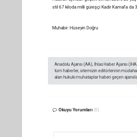
stil 67 kiloda milli güreşçi Kadir Kamal'a da 3
Muhabir: Hüseyin Doğru
Anadolu Ajansı (AA), İhlas Haber Ajansı (İHA
tüm haberler, sitemizin editörlerinin müdaha
alan hukuki muhataplar haberi geçen ajanslar
Okuyu Yorumları
(0)