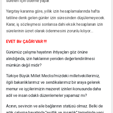
süreleri için ödeme yapar.
Yargıtay kararına göre, yıllık izin hesaplamalarında hafta
tatiline denk gelen günler izin süresinden düşülemeyecek.
Karar, iş sözleşmesi sonlansa dahi eksik hesaplanan izin
sürelerinin ücret olarak ödenmesini zorunlu kılıyor....
EVET Bir ÇAĞRI VAR !!!
Günümüz çalışma hayatının ihtiyaçları göz önüne
alındığında, izin haklarının yeniden değerlendirilmesi
mümkün değil midir?
Türkiye Büyük Millet Meclisi'mizdeki milletvekillerimiz,
ilgili bakanlıklarımız ve sendikalarımız bir araya gelerek
memur ve işçilerimizin mazeret izinleri konusunda daha
adil ve insan odaklı düzenlemeler yapamaz mı?
Acının, sevincin ve aile bağlarının statüsü olmaz. Belki de
artık çalışma hayatında "eşitlik ve insanlık" temelinde yeni