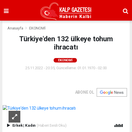
Anasayfa
EKONOMİ
Türkiye'den 132 ülkeye tohum
ihracatı
EKONOMİ
25.11.2022 - 20:35, Güncelleme: 01.01.1970 - 02:00
ABONE OL
Erkek
|
Kadın
(Haberi Sesli Oku)