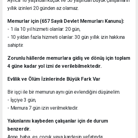
Ayrıca 18 yaşından küçük ve 50 yaşından büyük çalışanların
yıllık izinleri 20 günden az olamaz.
Memurlar için (657 Sayılı Devlet Memurları Kanunu):
- 1 ila 10 yıl hizmeti olanlar: 20 gün,
- 10 yıldan fazla hizmeti olanlar: 30 gün yıllık izin hakkına
sahiptir.
Zorunlu hâllerde memurlara gidiş ve dönüş için toplam
4 güne kadar yol izni de verilebilmektedir.
Evlilik ve Ölüm İzinlerinde Büyük Fark Var
Bir işçi ile bir memurun aynı gün evlendiğini düşünelim.
- İşçiye 3 gün,
- Memura 7 gün izin verilmektedir.
Yakınlarını kaybeden çalışanlar için de durum
benzerdir.
Anne, baba, eş, çocuk veya kardeşin vefatında;