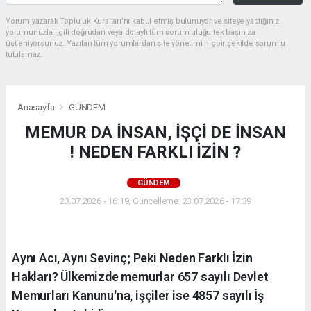
Yorum yazarak Topluluk Kuralları’nı kabul etmiş bulunuyor ve siteye yaptığınız
yorumunuzla ilgili doğrudan veya dolaylı tüm sorumluluğu tek başınıza
üstleniyorsunuz. Yazılan tüm yorumlardan site yönetimi hiçbir şekilde sorumlu
tutulamaz.
Anasayfa
GÜNDEM
MEMUR DA İNSAN, İŞÇİ DE İNSAN
! NEDEN FARKLI İZİN ?
GÜNDEM
23.07.2026 - 16:19, Güncelleme: 23.07.2026 - 17:39
Aynı Acı, Aynı Sevinç; Peki Neden Farklı İzin
Hakları? Ülkemizde memurlar 657 sayılı Devlet
Memurları Kanunu'na, işçiler ise 4857 sayılı İş