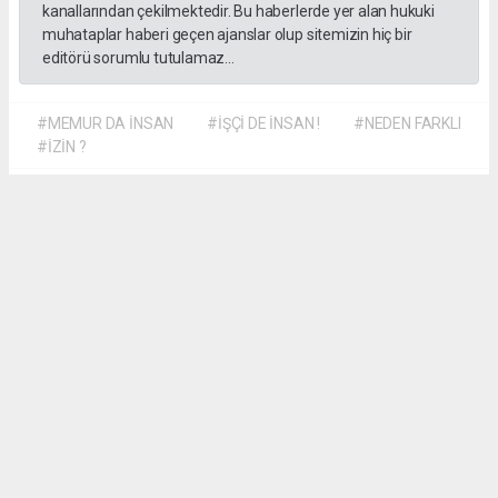
kanallarından çekilmektedir. Bu haberlerde yer alan hukuki
muhataplar haberi geçen ajanslar olup sitemizin hiç bir
editörü sorumlu tutulamaz...
#MEMUR DA İNSAN
#İŞÇİ DE İNSAN !
#NEDEN FARKLI
#İZİN ?
Dilber KÖSE
dilber@kalpgazetesi.com
Okuyu Yorumları
(0)