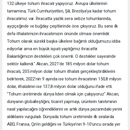
132 ülkeye tohum ihracatı yapıyoruz. Avrupa ülkelerinin
tamamına, Türk Cumhuriyetleri, Şili, Brezilya'ya kadar tohum
ihracatımız var. İhracatta yazlık sera sebze tohumlarında,
ayçiçeğinde ve buğday çeşitlerinde öne çıkıyoruz. Bu sene ilk
defa ithalatımızın ihracatımızın önünde olması önemlidir.
Tohum olarak sürekli başka ülkelere bağımlı olduğumuzu iddia
ediyorlar ama en büyük ispatı yaptığımız ihracattır.
Bakanlığımızın destekleri çok önemli. O destekler sayesinde
sektör kalkındı." Akcan, 2021'de 185 milyon dolar tohum
ihracatı, 205 milyon dolar tohum ithalatı gerçekleştirdiklerini
belirterek, 2022'nin 9 ayında ise tohum ihracatının 150,8 milyon
dolar, ithalatının ise 137,8 milyon dolar olduğunu ifade etti.
"Tohum üretiminde dünya lideri olmak için çalışıyoruz" Akcan,
dünyanın globalleştiğini, ticaret yapmayı, ürünlerin tanıtımının
nasıl yapılacağını öğrendiklerini ve artık dünya pazarındaki yerini
aldıklarını vurguladı. Dünyada tohum üretiminde ilk sıralarda
ABD, Fransa, Çin'in geldiğini ve Türkiye'nin 9-10'uncu sırada yer