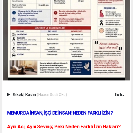
Erkek
|
Kadın
(Haberi Sesli Oku)
MEMUR DA İNSAN, İŞÇİ DE İNSAN ! NEDEN FARKLI İZİN ?
Aynı Acı, Aynı Sevinç; Peki Neden Farklı İzin Hakları?