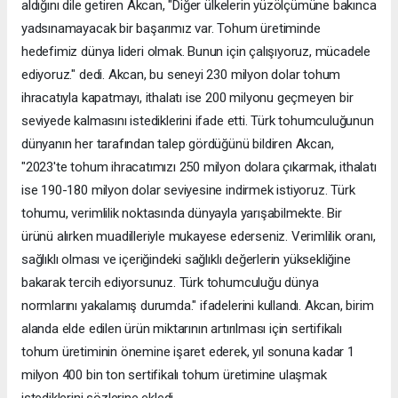
aldığını dile getiren Akcan, "Diğer ülkelerin yüzölçümüne bakınca
yadsınamayacak bir başarımız var. Tohum üretiminde
hedefimiz dünya lideri olmak. Bunun için çalışıyoruz, mücadele
ediyoruz." dedi. Akcan, bu seneyi 230 milyon dolar tohum
ihracatıyla kapatmayı, ithalatı ise 200 milyonu geçmeyen bir
seviyede kalmasını istediklerini ifade etti. Türk tohumculuğunun
dünyanın her tarafından talep gördüğünü bildiren Akcan,
"2023'te tohum ihracatımızı 250 milyon dolara çıkarmak, ithalatı
ise 190-180 milyon dolar seviyesine indirmek istiyoruz. Türk
tohumu, verimlilik noktasında dünyayla yarışabilmekte. Bir
ürünü alırken muadilleriyle mukayese ederseniz. Verimlilik oranı,
sağlıklı olması ve içeriğindeki sağlıklı değerlerin yüksekliğine
bakarak tercih ediyorsunuz. Türk tohumculuğu dünya
normlarını yakalamış durumda." ifadelerini kullandı. Akcan, birim
alanda elde edilen ürün miktarının artırılması için sertifikalı
tohum üretiminin önemine işaret ederek, yıl sonuna kadar 1
milyon 400 bin ton sertifikalı tohum üretimine ulaşmak
istediklerini sözlerine ekledi.