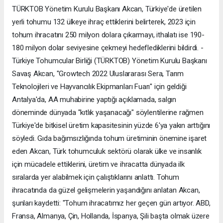
TÜRKTOB Yönetim Kurulu Başkanı Akcan, Türkiye'de üretilen
yerli tohumu 132 ülkeye ihraç ettiklerini belirterek, 2023 için
tohum ihracatını 250 milyon dolara çıkarmayı, ithalatı ise 190-
180 milyon dolar seviyesine çekmeyi hedeflediklerini bildirdi. -
Türkiye Tohumcular Birliği (TÜRKTOB) Yönetim Kurulu Başkanı
Savaş Akcan, "Growtech 2022 Uluslararası Sera, Tarım
Teknolojileri ve Hayvancılık Ekipmanları Fuarı" için geldiği
Antalya'da, AA muhabirine yaptığı açıklamada, salgın
döneminde dünyada "kıtlık yaşanacağı" söylentilerine rağmen
Türkiye'de bitkisel üretim kapasitesinin yüzde 6'ya yakın arttığını
söyledi. Gıda bağımsızlığında tohum üretiminin önemine işaret
eden Akcan, Türk tohumculuk sektörü olarak ülke ve insanlık
için mücadele ettiklerini, üretim ve ihracatta dünyada ilk
sıralarda yer alabilmek için çalıştıklarını anlattı. Tohum
ihracatında da güzel gelişmelerin yaşandığını anlatan Akcan,
şunları kaydetti: "Tohum ihracatımız her geçen gün artıyor. ABD,
Fransa, Almanya, Çin, Hollanda, İspanya, Şili başta olmak üzere