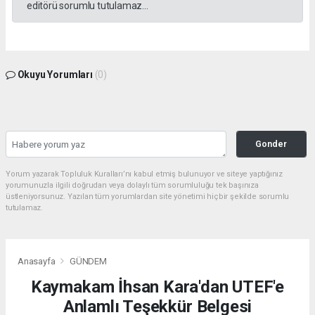
editörü sorumlu tutulamaz...
Okuyu Yorumları
(0)
Gonder
Yorum yazarak Topluluk Kuralları’nı kabul etmiş bulunuyor ve siteye yaptığınız
yorumunuzla ilgili doğrudan veya dolaylı tüm sorumluluğu tek başınıza
üstleniyorsunuz. Yazılan tüm yorumlardan site yönetimi hiçbir şekilde sorumlu
tutulamaz.
Anasayfa
GÜNDEM
Kaymakam İhsan Kara'dan UTEF'e
Anlamlı Teşekkür Belgesi