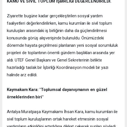
KAMU VE SİVİL TOPLUM İŞBİRLİĞİ DEĞERLENDİRİLDİ.
Ziyarette bugüne kadar gerçekleştirilen sosyal yardım
faaliyetleri değerlendirilirken, kamu kurumları ile sivil toplum
kuruluşları arasındaki iş birliğinin daha da güçlendirilmesi
konusunda görüş alışverişinde bulunuldu. Önümüzdeki
dönemde hayata geçirilmesi planlanan yeni sosyal sorumluluk
projeleri de toplantının önemli gündem başlıkları arasında yer
aldı. UTEF Genel Başkanı ve Genel Sekreterinin birlikte
hazırladığı taslak bir İşbirliği Koordinasyon modeli bir yazı
halinde arz edildi.
Kaymakam Kara: "Toplumsal dayanışmanın en güzel
örneklerinden biri"
Antalya Muratpaşa Kaymakamı İhsan Kara, kamu kurumları ile
sivil toplum kuruluşlarının ortak hareket etmesinin sosyal
yardımların etkinliğini artırdığına dikkat çekerek şunları söyledi: