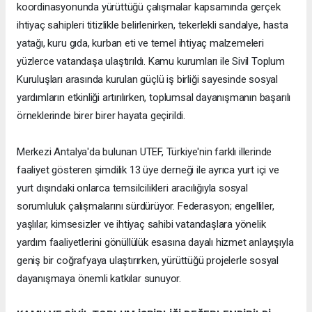
koordinasyonunda yürüttüğü çalışmalar kapsamında gerçek
ihtiyaç sahipleri titizlikle belirlenirken, tekerlekli sandalye, hasta
yatağı, kuru gıda, kurban eti ve temel ihtiyaç malzemeleri
yüzlerce vatandaşa ulaştırıldı. Kamu kurumları ile Sivil Toplum
Kuruluşları arasında kurulan güçlü iş birliği sayesinde sosyal
yardımların etkinliği artırılırken, toplumsal dayanışmanın başarılı
örneklerinde birer birer hayata geçirildi.
Merkezi Antalya'da bulunan UTEF, Türkiye'nin farklı illerinde
faaliyet gösteren şimdilik 13 üye derneği ile ayrıca yurt içi ve
yurt dışındaki onlarca temsilcilikleri aracılığıyla sosyal
sorumluluk çalışmalarını sürdürüyor. Federasyon; engelliler,
yaşlılar, kimsesizler ve ihtiyaç sahibi vatandaşlara yönelik
yardım faaliyetlerini gönüllülük esasına dayalı hizmet anlayışıyla
geniş bir coğrafyaya ulaştırırken, yürüttüğü projelerle sosyal
dayanışmaya önemli katkılar sunuyor.