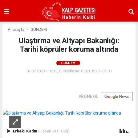
Anasayfa
GÜNDEM
Ulaştırma ve Altyapı Bakanlığı:
Tarihi köprüler koruma altında
GÜNDEM
02.07.2023 - 10:12, Güncelleme: 01.01.1970 - 02:00
ABONE OL
Erkek
|
Kadın
(Haberi Sesli Oku)