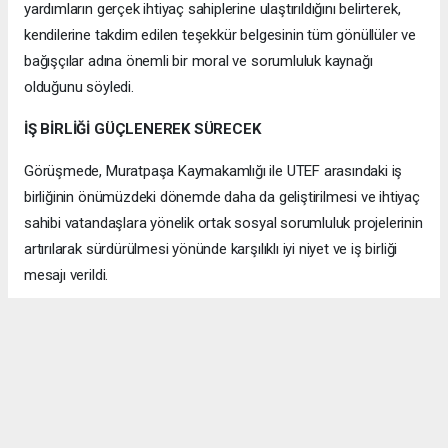
yardımların gerçek ihtiyaç sahiplerine ulaştırıldığını belirterek,
kendilerine takdim edilen teşekkür belgesinin tüm gönüllüler ve
bağışçılar adına önemli bir moral ve sorumluluk kaynağı
olduğunu söyledi.
İŞ BİRLİĞİ GÜÇLENEREK SÜRECEK
Görüşmede, Muratpaşa Kaymakamlığı ile UTEF arasındaki iş
birliğinin önümüzdeki dönemde daha da geliştirilmesi ve ihtiyaç
sahibi vatandaşlara yönelik ortak sosyal sorumluluk projelerinin
artırılarak sürdürülmesi yönünde karşılıklı iyi niyet ve iş birliği
mesajı verildi.
Samimi Pozitif bir atmosferde gerçekleşen ziyaret, günün
anısına çekilen hatıra fotoğrafıyla sona erdi.
ANTALYA HABERİ