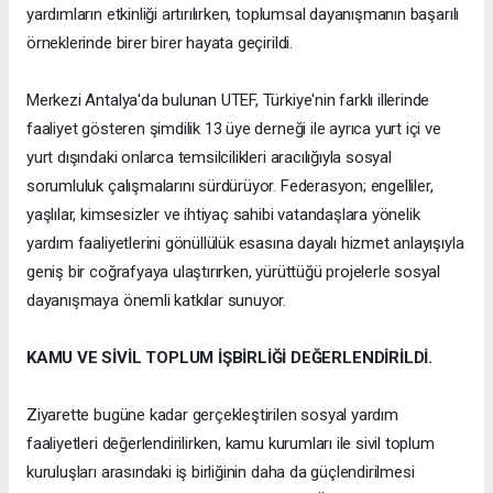
yardımların etkinliği artırılırken, toplumsal dayanışmanın başarılı
örneklerinde birer birer hayata geçirildi.
Merkezi Antalya'da bulunan UTEF, Türkiye'nin farklı illerinde
faaliyet gösteren şimdilik 13 üye derneği ile ayrıca yurt içi ve
yurt dışındaki onlarca temsilcilikleri aracılığıyla sosyal
sorumluluk çalışmalarını sürdürüyor. Federasyon; engelliler,
yaşlılar, kimsesizler ve ihtiyaç sahibi vatandaşlara yönelik
yardım faaliyetlerini gönüllülük esasına dayalı hizmet anlayışıyla
geniş bir coğrafyaya ulaştırırken, yürüttüğü projelerle sosyal
dayanışmaya önemli katkılar sunuyor.
KAMU VE SİVİL TOPLUM İŞBİRLİĞİ DEĞERLENDİRİLDİ.
Ziyarette bugüne kadar gerçekleştirilen sosyal yardım
faaliyetleri değerlendirilirken, kamu kurumları ile sivil toplum
kuruluşları arasındaki iş birliğinin daha da güçlendirilmesi