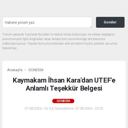
Gonder
Yorum yazarak Topluluk Kuralları’nı kabul etmiş bulunuyor ve siteye yaptığınız
yorumunuzla ilgili doğrudan veya dolaylı tüm sorumluluğu tek başınıza
üstleniyorsunuz. Yazılan tüm yorumlardan site yönetimi hiçbir şekilde sorumlu
tutulamaz.
Anasayfa
GÜNDEM
Kaymakam İhsan Kara'dan UTEF'e
Anlamlı Teşekkür Belgesi
GÜNDEM
07.08.2026 - 22:24, Güncelleme: 07.08.2026 - 23:01