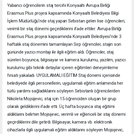
Yabancı öğrencilerin staj tercihi Konyaaltı Avrupa Birliği
Erasmus Plus projesi kapsamında Konyaaltı Belediyesi Bilgi
İşlem Müdürlüğü’nde staj yapan Sırbistan gelen lise öğrencileri,
verimli bir staj dönemi geçirdiklerini ifade ettiler. Avrupa Birliği
Erasmus Plus projesi kapsamında Konyaaltı Belediyesi’nde 3
haftalık staj dönemini tamamlayan Sırp öğrenciler, stajın son
gününde yazıcı montajı ile ilgili eğitim aldı. Öğrenciler, staj
süreleri boyunca, bilgisayar ve kamera kurulumu, yazılım, yazıcı
kurulumu gibi teknik detaylar içeren eğitimleri deneyimleme
fırsatı yakaladı. UYGULAMALI EĞİTİM Staj dönemi içerisinde
belediyede ilgili personellerin, uygulamalı eğitim anlamında her
türlü yardımı sağladıklarını söyleyen Sırbistanlı öğrencilerden
Nikoleta Mojsijevic, staj için 15 öğrenciden oluşan bir grup
olarak geldiklerini ifade etti. Üç hafta boyunca staj eğitimi
aldıklarını belirten Mojsıjevıc, verimli ve eğlenceli bir staj dönemi
geçirdiklerini dile getirdi. Bilgisayar, kamera vb. elektronik
cihazlarla ilgili uygulamalı eğitim aldıklarını söyleyen Mojsıjevıc,