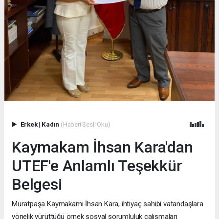
Erkek
|
Kadın
(Haberi Sesli Oku)
Kaymakam İhsan Kara'dan
UTEF'e Anlamlı Teşekkür
Belgesi
Muratpaşa Kaymakamı İhsan Kara, ihtiyaç sahibi vatandaşlara
yönelik yürüttüğü örnek sosyal sorumluluk çalışmaları