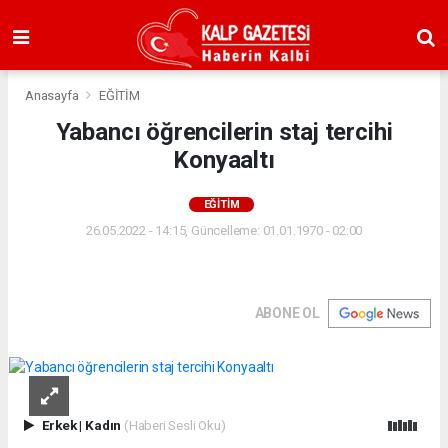
Anasayfa
EĞİTİM
Yabancı öğrencilerin staj tercihi
Konyaaltı
EĞİTİM
26.05.2022 - 14:15, Güncelleme: 01.01.1970 - 02:00
ABONE OL
Erkek
|
Kadın
(Haberi Sesli Oku)