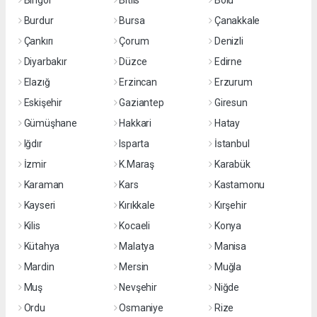
Bingöl
Bitlis
Bolu
Burdur
Bursa
Çanakkale
Çankırı
Çorum
Denizli
Diyarbakır
Düzce
Edirne
Elazığ
Erzincan
Erzurum
Eskişehir
Gaziantep
Giresun
Gümüşhane
Hakkari
Hatay
Iğdır
Isparta
İstanbul
İzmir
K.Maraş
Karabük
Karaman
Kars
Kastamonu
Kayseri
Kırıkkale
Kırşehir
Kilis
Kocaeli
Konya
Kütahya
Malatya
Manisa
Mardin
Mersin
Muğla
Muş
Nevşehir
Niğde
Ordu
Osmaniye
Rize