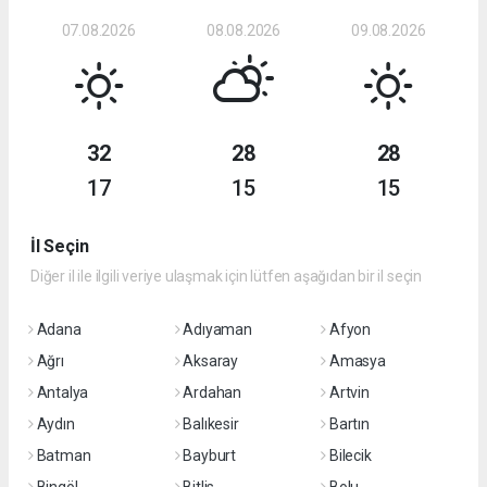
07.08.2026
08.08.2026
09.08.2026
32
28
28
17
15
15
İl Seçin
Diğer il ile ilgili veriye ulaşmak için lütfen aşağıdan bir il seçin
Adana
Adıyaman
Afyon
Ağrı
Aksaray
Amasya
Antalya
Ardahan
Artvin
Aydın
Balıkesir
Bartın
Batman
Bayburt
Bilecik