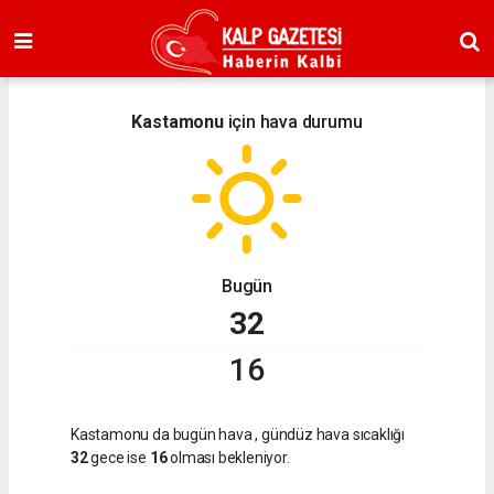
Kastamonu
için hava durumu
Bugün
32
16
Kastamonu da bugün hava
, gündüz hava sıcaklığı
32
gece ise
16
olması bekleniyor.