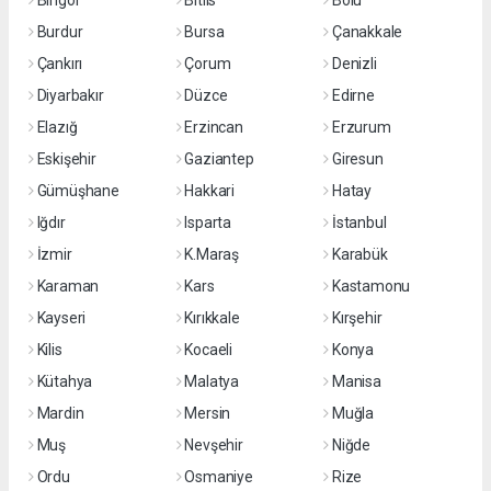
Bingöl
Bitlis
Bolu
Burdur
Bursa
Çanakkale
Çankırı
Çorum
Denizli
Diyarbakır
Düzce
Edirne
Elazığ
Erzincan
Erzurum
Eskişehir
Gaziantep
Giresun
Gümüşhane
Hakkari
Hatay
Iğdır
Isparta
İstanbul
İzmir
K.Maraş
Karabük
Karaman
Kars
Kastamonu
Kayseri
Kırıkkale
Kırşehir
Kilis
Kocaeli
Konya
Kütahya
Malatya
Manisa
Mardin
Mersin
Muğla
Muş
Nevşehir
Niğde
Ordu
Osmaniye
Rize