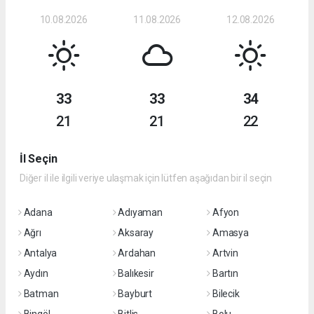
10.08.2026
11.08.2026
12.08.2026
33
33
34
21
21
22
İl Seçin
Diğer il ile ilgili veriye ulaşmak için lütfen aşağıdan bir il seçin
Adana
Adıyaman
Afyon
Ağrı
Aksaray
Amasya
Antalya
Ardahan
Artvin
Aydın
Balıkesir
Bartın
Batman
Bayburt
Bilecik