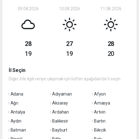
09.08.2026
10.08.2026
11.08.2026
28
27
28
19
19
20
İl Seçin
Diğer il ile ilgili veriye ulaşmak için lütfen aşağıdan bir il seçin
Adana
Adıyaman
Afyon
Ağrı
Aksaray
Amasya
Antalya
Ardahan
Artvin
Aydın
Balıkesir
Bartın
Batman
Bayburt
Bilecik