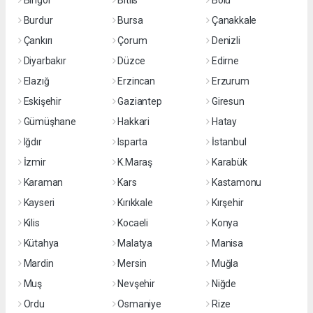
Bingöl
Bitlis
Bolu
Burdur
Bursa
Çanakkale
Çankırı
Çorum
Denizli
Diyarbakır
Düzce
Edirne
Elazığ
Erzincan
Erzurum
Eskişehir
Gaziantep
Giresun
Gümüşhane
Hakkari
Hatay
Iğdır
Isparta
İstanbul
İzmir
K.Maraş
Karabük
Karaman
Kars
Kastamonu
Kayseri
Kırıkkale
Kırşehir
Kilis
Kocaeli
Konya
Kütahya
Malatya
Manisa
Mardin
Mersin
Muğla
Muş
Nevşehir
Niğde
Ordu
Osmaniye
Rize