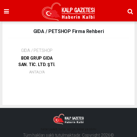
GIDA / PETSHOP Firma Rehberi
GIDA / PETSHOP
BDR GRUP GIDA
SAN. TİC. LTD. ŞTİ.
ANTALYA
haber paketi
haber scripti
haber yazılımı
Tüm hakları saklı tutulmaktadır. Copyright 2026©