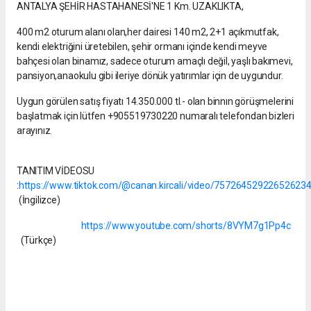
ANTALYA ŞEHİR HASTAHANESİ'NE 1 Km. UZAKLIKTA,
400 m2 oturum alanı olan,her dairesi 140 m2, 2+1 açıkmutfak,
kendi elektriğini üretebilen, şehir ormanı içinde kendi meyve
bahçesi olan binamız, sadece oturum amaçlı değil, yaşlı bakımevi,
pansiyon,anaokulu gibi ileriye dönük yatırımlar için de uygundur.
Uygun görülen satış fiyatı 14.350.000 tl.- olan binnın görüşmelerini
başlatmak için lütfen +905519730220 numaralı telefondan bizleri
arayınız.
TANITIM VİDEOSU
:
https://www.tiktok.com/@canan.kircali/video/75726452922652623
(İngilizce)
https://www.youtube.com/shorts/8VYM7g1Pp4c
(Türkçe)