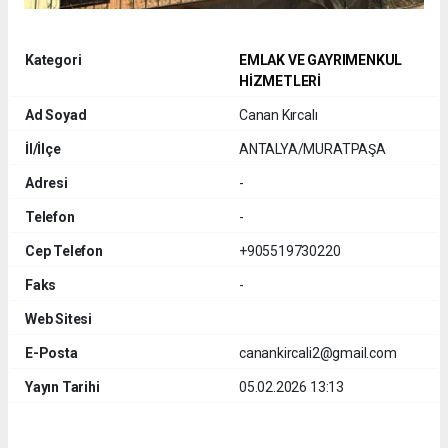
Kategori
EMLAK VE GAYRIMENKUL
HİZMETLERİ
Ad Soyad
Canan Kırcalı
İl/İlçe
ANTALYA/MURATPAŞA
Adresi
-
Telefon
-
Cep Telefon
+905519730220
Faks
-
Web Sitesi
E-Posta
canankircali2@gmail.com
Yayın Tarihi
05.02.2026 13:13