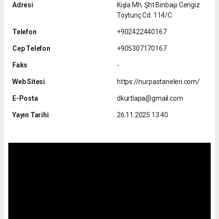
Adresi
Kışla Mh. Şht Binbaşı Cengiz
Toytunç Cd. 114/C
Telefon
+902422440167
Cep Telefon
+905307170167
Faks
-
Web Sitesi
https://nurpastaneleri.com/
E-Posta
dkurtlapa@gmail.com
Yayın Tarihi
26.11.2025 13:40