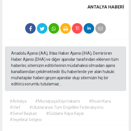
ANTALYA HABERİ
Anadolu Ajansı (AA), İhlas Haber Ajansı (İHA), Demirören
Haber Ajansı (DHA) ve diğer ajanslar tarafından eklenen tüm
haberler, sitemizin editörlerinin müdahalesi olmadan ajans
kanallarından çekilmektedir. Bu haberlerde yer alan hukuki
muhataplar haberi geçen ajanslar olup sitemizin hiç bir
editörü sorumlu tutulamaz...
#Antalya
#Muratpaşa Kaymakamı
#İhsan Kara
#Utef
#Uluslararası Tüm Engelliler Federasyonu
#Genel Başkan
#Güldane Kaya Kaçar
#teşekkür belgesi