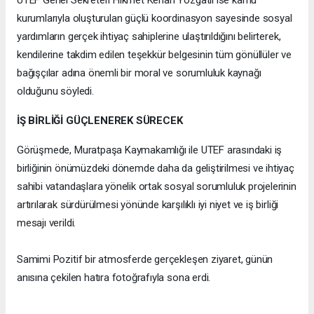
UTEF Genel Sekreteri Hikmet Kenan Yozgatlı ise kamu
kurumlarıyla oluşturulan güçlü koordinasyon sayesinde sosyal
yardımların gerçek ihtiyaç sahiplerine ulaştırıldığını belirterek,
kendilerine takdim edilen teşekkür belgesinin tüm gönüllüler ve
bağışçılar adına önemli bir moral ve sorumluluk kaynağı
olduğunu söyledi.
İŞ BİRLİĞİ GÜÇLENEREK SÜRECEK
Görüşmede, Muratpaşa Kaymakamlığı ile UTEF arasındaki iş
birliğinin önümüzdeki dönemde daha da geliştirilmesi ve ihtiyaç
sahibi vatandaşlara yönelik ortak sosyal sorumluluk projelerinin
artırılarak sürdürülmesi yönünde karşılıklı iyi niyet ve iş birliği
mesajı verildi.
Samimi Pozitif bir atmosferde gerçekleşen ziyaret, günün
anısına çekilen hatıra fotoğrafıyla sona erdi.