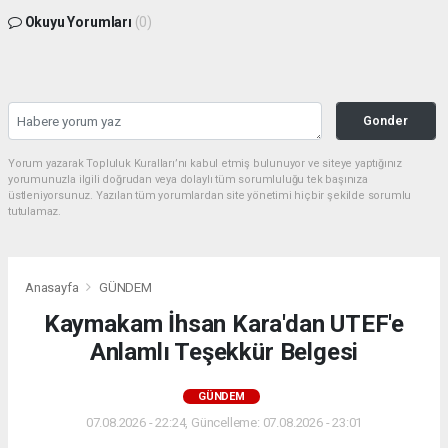
Okuyu Yorumları
(0)
Gonder
Yorum yazarak Topluluk Kuralları’nı kabul etmiş bulunuyor ve siteye yaptığınız
yorumunuzla ilgili doğrudan veya dolaylı tüm sorumluluğu tek başınıza
üstleniyorsunuz. Yazılan tüm yorumlardan site yönetimi hiçbir şekilde sorumlu
tutulamaz.
Anasayfa
GÜNDEM
Kaymakam İhsan Kara'dan UTEF'e
Anlamlı Teşekkür Belgesi
GÜNDEM
07.08.2026 - 22:24, Güncelleme: 07.08.2026 - 23:01