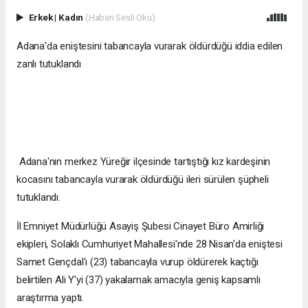
Erkek
|
Kadın
(Haberi Sesli Oku)
Adana'da eniştesini tabancayla vurarak öldürdüğü iddia edilen
zanlı tutuklandı
Adana'nın merkez Yüreğir ilçesinde tartıştığı kız kardeşinin
kocasını tabancayla vurarak öldürdüğü ileri sürülen şüpheli
tutuklandı.
İl Emniyet Müdürlüğü Asayiş Şubesi Cinayet Büro Amirliği
ekipleri, Solaklı Cumhuriyet Mahallesi'nde 28 Nisan'da eniştesi
Samet Gençdal'ı (23) tabancayla vurup öldürerek kaçtığı
belirtilen Ali Y'yi (37) yakalamak amacıyla geniş kapsamlı
araştırma yaptı.