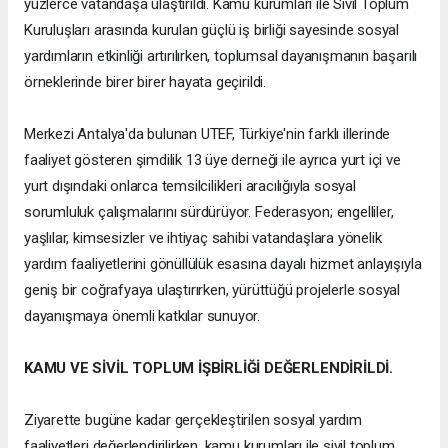
yüzlerce vatandaşa ulaştırıldı. Kamu kurumları ile Sivil Toplum
Kuruluşları arasında kurulan güçlü iş birliği sayesinde sosyal
yardımların etkinliği artırılırken, toplumsal dayanışmanın başarılı
örneklerinde birer birer hayata geçirildi.
Merkezi Antalya'da bulunan UTEF, Türkiye'nin farklı illerinde
faaliyet gösteren şimdilik 13 üye derneği ile ayrıca yurt içi ve
yurt dışındaki onlarca temsilcilikleri aracılığıyla sosyal
sorumluluk çalışmalarını sürdürüyor. Federasyon; engelliler,
yaşlılar, kimsesizler ve ihtiyaç sahibi vatandaşlara yönelik
yardım faaliyetlerini gönüllülük esasına dayalı hizmet anlayışıyla
geniş bir coğrafyaya ulaştırırken, yürüttüğü projelerle sosyal
dayanışmaya önemli katkılar sunuyor.
KAMU VE SİVİL TOPLUM İŞBİRLİĞİ DEĞERLENDİRİLDİ.
Ziyarette bugüne kadar gerçekleştirilen sosyal yardım
faaliyetleri değerlendirilirken, kamu kurumları ile sivil toplum