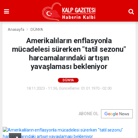
Anasayfa
DÜNYA
Amerikalıların enflasyonla
mücadelesi sürerken "tatil sezonu"
harcamalarındaki artışın
yavaşlaması bekleniyor
DÜNYA
18.11.2023 - 11:36, Güncelleme: 01.01.1970 - 02:00
ABONE OL