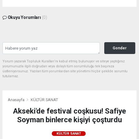
Okuyu Yorumları
(0)
Gonder
Yorum yazarak Topluluk Kuralları’nı kabul etmiş bulunuyor ve siteye yaptığınız
yorumunuzla ilgili doğrudan veya dolaylı tüm sorumluluğu tek başınıza
üstleniyorsunuz. Yazılan tüm yorumlardan site yönetimi hiçbir şekilde sorumlu
tutulamaz.
Anasayfa
KÜLTÜR SANAT
Akseki'de festival coşkusu! Safiye
Soyman binlerce kişiyi çoşturdu
KÜLTÜR SANAT