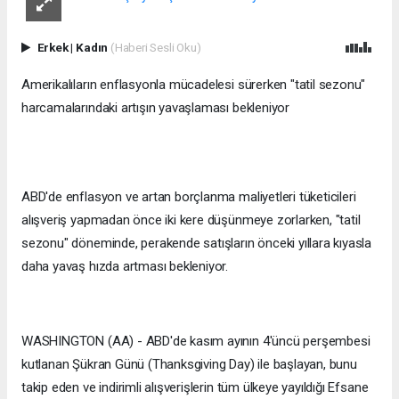
Erkek
|
Kadın
(Haberi Sesli Oku)
Amerikalıların enflasyonla mücadelesi sürerken "tatil sezonu"
harcamalarındaki artışın yavaşlaması bekleniyor
ABD'de enflasyon ve artan borçlanma maliyetleri tüketicileri
alışveriş yapmadan önce iki kere düşünmeye zorlarken, "tatil
sezonu" döneminde, perakende satışların önceki yıllara kıyasla
daha yavaş hızda artması bekleniyor.
WASHINGTON (AA) - ABD'de kasım ayının 4'üncü perşembesi
kutlanan Şükran Günü (Thanksgiving Day) ile başlayan, bunu
takip eden ve indirimli alışverişlerin tüm ülkeye yayıldığı Efsane