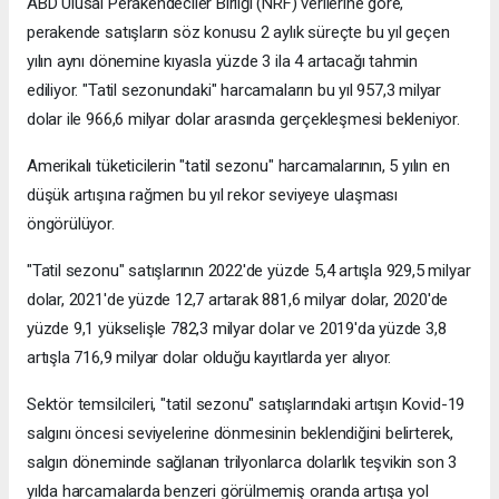
ABD Ulusal Perakendeciler Birliği (NRF) verilerine göre,
perakende satışların söz konusu 2 aylık süreçte bu yıl geçen
yılın aynı dönemine kıyasla yüzde 3 ila 4 artacağı tahmin
ediliyor. "Tatil sezonundaki" harcamaların bu yıl 957,3 milyar
dolar ile 966,6 milyar dolar arasında gerçekleşmesi bekleniyor.
Amerikalı tüketicilerin "tatil sezonu" harcamalarının, 5 yılın en
düşük artışına rağmen bu yıl rekor seviyeye ulaşması
öngörülüyor.
"Tatil sezonu" satışlarının 2022'de yüzde 5,4 artışla 929,5 milyar
dolar, 2021'de yüzde 12,7 artarak 881,6 milyar dolar, 2020'de
yüzde 9,1 yükselişle 782,3 milyar dolar ve 2019'da yüzde 3,8
artışla 716,9 milyar dolar olduğu kayıtlarda yer alıyor.
Sektör temsilcileri, "tatil sezonu" satışlarındaki artışın Kovid-19
salgını öncesi seviyelerine dönmesinin beklendiğini belirterek,
salgın döneminde sağlanan trilyonlarca dolarlık teşvikin son 3
yılda harcamalarda benzeri görülmemiş oranda artışa yol