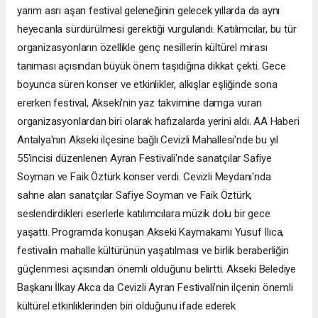
yarım asrı aşan festival geleneğinin gelecek yıllarda da aynı
heyecanla sürdürülmesi gerektiği vurgulandı. Katılımcılar, bu tür
organizasyonların özellikle genç nesillerin kültürel mirası
tanıması açısından büyük önem taşıdığına dikkat çekti. Gece
boyunca süren konser ve etkinlikler, alkışlar eşliğinde sona
ererken festival, Akseki'nin yaz takvimine damga vuran
organizasyonlardan biri olarak hafızalarda yerini aldı. AA Haberi
Antalya'nın Akseki ilçesine bağlı Cevizli Mahallesi'nde bu yıl
55'incisi düzenlenen Ayran Festivali'nde sanatçılar Safiye
Soyman ve Faik Öztürk konser verdi. Cevizli Meydanı'nda
sahne alan sanatçılar Safiye Soyman ve Faik Öztürk,
seslendirdikleri eserlerle katılımcılara müzik dolu bir gece
yaşattı. Programda konuşan Akseki Kaymakamı Yusuf Ilıca,
festivalin mahalle kültürünün yaşatılması ve birlik beraberliğin
güçlenmesi açısından önemli olduğunu belirtti. Akseki Belediye
Başkanı İlkay Akca da Cevizli Ayran Festivali'nin ilçenin önemli
kültürel etkinliklerinden biri olduğunu ifade ederek