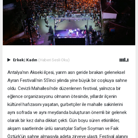
Erkek
|
Kadın
(Haberi Sesli Oku)
Antalya'nın Akseki ilçesi, yarım asrı geride bırakan geleneksel
Ayran Festivali'nin 55'inci yılında yine büyük bir coşkuya sahne
oldu. Cevizli Mahallesi'nde düzenlenen festival, yalnızca bir
eğlence organizasyonu olmanın ötesinde, yıllardır ilçenin
kültürel hafızasını yaşatan, gurbetçiler ile mahalle sakinlerini
aynı sofrada ve aynı meydanda buluşturan önemli bir gelenek
olarak bir kez daha dikkat çekti. Gün boyu süren etkinlikler,
akşam saatlerinde ünlü sanatçılar Safiye Soyman ve Faik
Öztürk'ün sahne almasıyla adeta zirveye ulaştı. Festival alanını