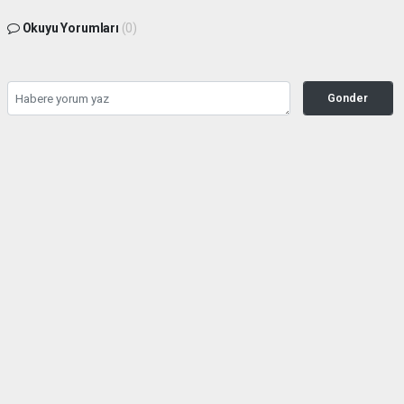
Okuyu Yorumları
(0)
Gonder
Yorum yazarak Topluluk Kuralları’nı kabul etmiş bulunuyor ve siteye yaptığınız
yorumunuzla ilgili doğrudan veya dolaylı tüm sorumluluğu tek başınıza
üstleniyorsunuz. Yazılan tüm yorumlardan site yönetimi hiçbir şekilde sorumlu
tutulamaz.
Anasayfa
GÜNDEM
Şarkıcı Güllü dosyasında yeni
perde: İddianamedeki çarpıcı
ayrıntılar gündemde
GÜNDEM
02.08.2026 - 12:13, Güncelleme: 03.08.2026 - 13:56