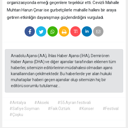
organizasyonda emeği geçenlere teşekkür etti. Cevizli Mahalle
Muhtarı Harun Çınar ise gurbetçilerle mahalle halkını bir araya
getiren etkinliğin dayanışmayı güçlendirdiğini vurguladı.
Anadolu Ajansı (AA), İhlas Haber Ajansı (İHA), Demirören
Haber Ajansı (DHA) ve diğer ajanslar tarafından eklenen tüm
haberler, sitemizin editörlerinin müdahalesi olmadan ajans
kanallarından çekilmektedir. Bu haberlerde yer alan hukuki
muhataplar haberi geçen ajanslar olup sitemizin hiç bir
editörü sorumlu tutulamaz...
#Antalya
#Akseki
#55.Ayran festivali
#Safiye Soyman
#Faik Öztürk
#Konser
#Festival
#Çoşku