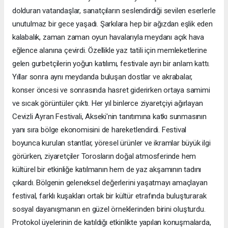
dolduran vatandaşlar, sanatçıların seslendirdiği sevilen eserlerle
unutulmaz bir gece yaşadı. Şarkılara hep bir ağızdan eşlik eden
kalabalık, zaman zaman oyun havalarıyla meydanı açık hava
eğlence alanına çevirdi. Özellikle yaz tatili için memleketlerine
gelen gurbetçilerin yoğun katılımı, festivale ayrı bir anlam kattı.
Yıllar sonra aynı meydanda buluşan dostlar ve akrabalar,
konser öncesi ve sonrasında hasret giderirken ortaya samimi
ve sıcak görüntüler çıktı. Her yıl binlerce ziyaretçiyi ağırlayan
Cevizli Ayran Festivali, Akseki'nin tanıtımına katkı sunmasının
yanı sıra bölge ekonomisini de hareketlendirdi. Festival
boyunca kurulan stantlar, yöresel ürünler ve ikramlar büyük ilgi
görürken, ziyaretçiler Torosların doğal atmosferinde hem
kültürel bir etkinliğe katılmanın hem de yaz akşamının tadını
çıkardı. Bölgenin geleneksel değerlerini yaşatmayı amaçlayan
festival, farklı kuşakları ortak bir kültür etrafında buluşturarak
sosyal dayanışmanın en güzel örneklerinden birini oluşturdu.
Protokol üyelerinin de katıldığı etkinlikte yapılan konuşmalarda,